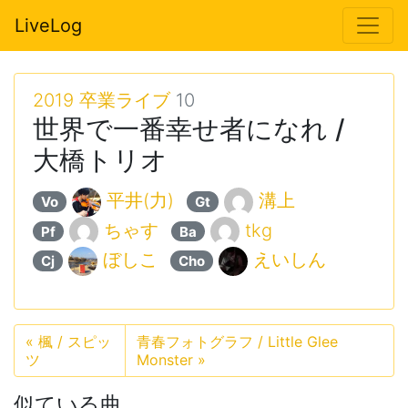
LiveLog
2019 卒業ライブ
10
世界で一番幸せ者になれ /
大橋トリオ
平井(力)
溝上
Vo
Gt
ちゃす
tkg
Pf
Ba
ぼしこ
えいしん
Cj
Cho
«
楓 / スピッ
青春フォトグラフ / Little Glee
ツ
Monster
»
似ている曲