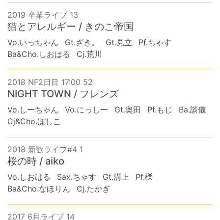
2019 卒業ライブ 13
猫とアレルギー / きのこ帝国
Vo.いっちゃん
Gt.ざき。
Gt.見立
Pf.ちゃす
Ba&Cho.しおはる
Cj.荒川
2018 NF2日目 17:00 52
NIGHT TOWN / フレンズ
Vo.しーちゃん
Vo.にっしー
Gt.奥田
Pf.もじ
Ba.談儀
Cj&Cho.ぼしこ
2018 新歓ライブ#4 1
桜の時 / aiko
Vo.しおはる
Sax.ちゃす
Gt.溝上
Pf.櫟
Ba&Cho.なほりん
Cj.たかぎ
2017 6月ライブ 14