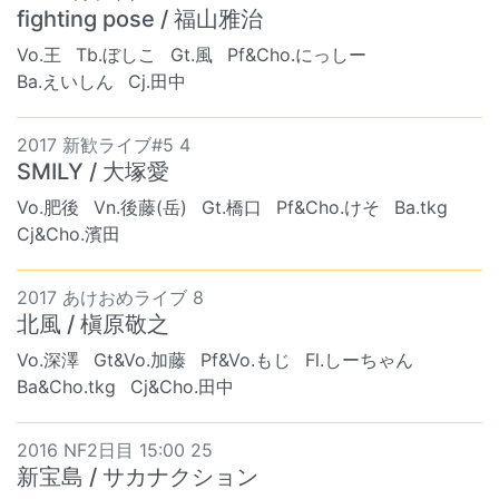
fighting pose / 福山雅治
Vo.王
Tb.ぼしこ
Gt.風
Pf&Cho.にっしー
Ba.えいしん
Cj.田中
2017 新歓ライブ#5 4
SMILY / 大塚愛
Vo.肥後
Vn.後藤(岳)
Gt.橋口
Pf&Cho.けそ
Ba.tkg
Cj&Cho.濱田
2017 あけおめライブ 8
北風 / 槇原敬之
Vo.深澤
Gt&Vo.加藤
Pf&Vo.もじ
Fl.しーちゃん
Ba&Cho.tkg
Cj&Cho.田中
2016 NF2日目 15:00 25
新宝島 / サカナクション