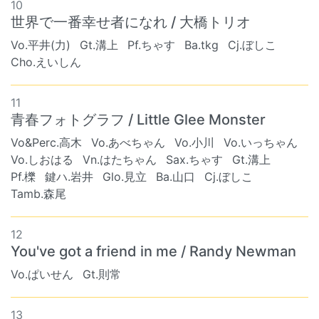
10
世界で一番幸せ者になれ / 大橋トリオ
Vo.平井(力)
Gt.溝上
Pf.ちゃす
Ba.tkg
Cj.ぼしこ
Cho.えいしん
11
青春フォトグラフ / Little Glee Monster
Vo&Perc.高木
Vo.あべちゃん
Vo.小川
Vo.いっちゃん
Vo.しおはる
Vn.はたちゃん
Sax.ちゃす
Gt.溝上
Pf.櫟
鍵ハ.岩井
Glo.見立
Ba.山口
Cj.ぼしこ
Tamb.森尾
12
You've got a friend in me / Randy Newman
Vo.ぱいせん
Gt.則常
13