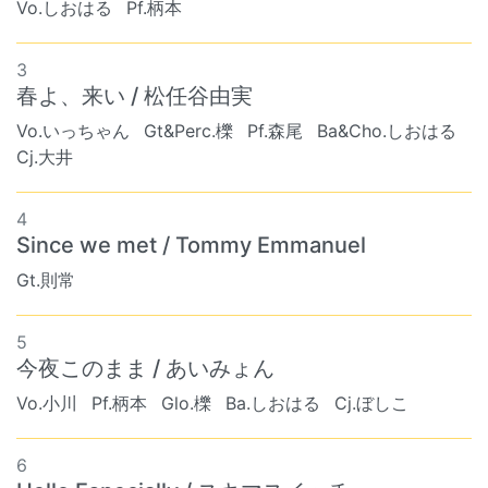
Vo.しおはる
Pf.柄本
3
春よ、来い / 松任谷由実
Vo.いっちゃん
Gt&Perc.櫟
Pf.森尾
Ba&Cho.しおはる
Cj.大井
4
Since we met / Tommy Emmanuel
Gt.則常
5
今夜このまま / あいみょん
Vo.小川
Pf.柄本
Glo.櫟
Ba.しおはる
Cj.ぼしこ
6