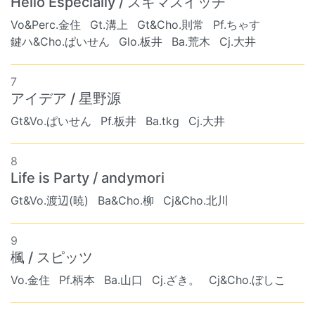
Hello Especially / スキマスイッチ
Vo&Perc.金住
Gt.溝上
Gt&Cho.則常
Pf.ちゃす
鍵ハ&Cho.ぱいせん
Glo.板井
Ba.荒木
Cj.大井
7
アイデア / 星野源
Gt&Vo.ぱいせん
Pf.板井
Ba.tkg
Cj.大井
8
Life is Party / andymori
Gt&Vo.渡辺(暁)
Ba&Cho.柳
Cj&Cho.北川
9
楓 / スピッツ
Vo.金住
Pf.柄本
Ba.山口
Cj.ざき。
Cj&Cho.ぼしこ