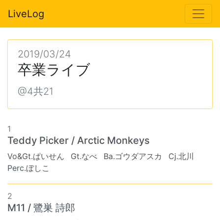
LiveLog
2019/03/24
卒業ライブ
@4共21
1
Teddy Picker / Arctic Monkeys
Vo&Gt.ぱいせん
Gt.なべ
Ba.ゴウダアスカ
Cj.北川
Perc.ぼしこ
2
M11 / 鷺巣 詩郎