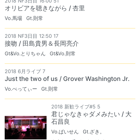
2018 NF3日目 16:00 51
オリビアを聴きながら / 杏里
Vo.馬場
Gt.則常
2018 NF3日目 12:50 17
接吻 / 田島貴男＆長岡亮介
Gt&Vo.とりちゃん
Gt&Vo.則常
2018 6月ライブ 7
Just the two of us / Grover Washington Jr.
Vo.べってぃー
Gt.則常
2018 新歓ライブ#5 5
君じゃなきゃダメみたい / 大
石昌良
Vo.ぱいせん
Gt.ざき。