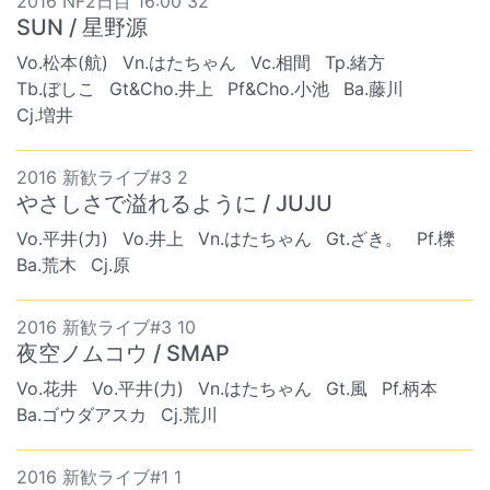
2016 NF2日目 16:00 32
SUN / 星野源
Vo.松本(航)
Vn.はたちゃん
Vc.相間
Tp.緒方
Tb.ぼしこ
Gt&Cho.井上
Pf&Cho.小池
Ba.藤川
Cj.増井
2016 新歓ライブ#3 2
やさしさで溢れるように / JUJU
Vo.平井(力)
Vo.井上
Vn.はたちゃん
Gt.ざき。
Pf.櫟
Ba.荒木
Cj.原
2016 新歓ライブ#3 10
夜空ノムコウ / SMAP
Vo.花井
Vo.平井(力)
Vn.はたちゃん
Gt.風
Pf.柄本
Ba.ゴウダアスカ
Cj.荒川
2016 新歓ライブ#1 1