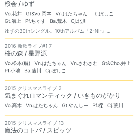
桜会 / ゆず
Vo.花井
Gt&Vo.岡本
Vn.はたちゃん
Tb.ぼしこ
Gt.溝上
Pf.ちゃす
Ba.荒木
Cj.北川
ゆずの30thシングル。10thアルバム『2-NI-』...
2016 新歓ライブ#1 7
桜の森 / 星野源
Vo.松本(航)
Vn.はたちゃん
Vn.さわさわ
Gt&Cho.井上
Pf.小池
Ba.藤川
Cj.ぼしこ
2015 クリスマスライブ 2
気まぐれロマンティック / いきものがかり
Vo.高木
Vn.はたちゃん
Gt.やんしー
Pf.櫟
Cj.荒川
2015 クリスマスライブ 13
魔法のコトバ / スピッツ