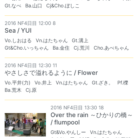
Gt.なべ
Ba.山口
Cj&Cho.ぼしこ
2016 NF4日目 12:00 8
Sea / YUI
Vo.しおはる
Vn.はたちゃん
Gt.溝上
Gt&Cho.いっちゃん
Ba.金住
Cj.荒川
Cho.あべちゃん
2016 NF4日目 12:30 11
やさしさで溢れるように / Flower
Vo.平井(力)
Vo.井上
Vn.はたちゃん
Gt.ざき。
Pf.櫟
Ba.荒木
Cj.原
2016 NF4日目 13:30 18
Over the rain ～ひかりの橋～
/ flumpool
Gt&Vo.やんしー
Vn.はたちゃん