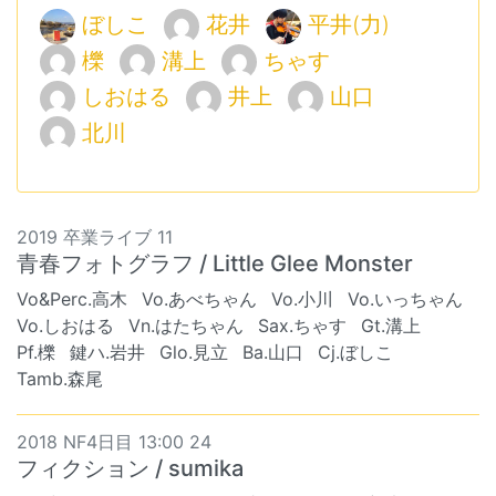
ぼしこ
花井
平井(力)
櫟
溝上
ちゃす
しおはる
井上
山口
北川
2019 卒業ライブ 11
青春フォトグラフ / Little Glee Monster
Vo&Perc.高木
Vo.あべちゃん
Vo.小川
Vo.いっちゃん
Vo.しおはる
Vn.はたちゃん
Sax.ちゃす
Gt.溝上
Pf.櫟
鍵ハ.岩井
Glo.見立
Ba.山口
Cj.ぼしこ
Tamb.森尾
2018 NF4日目 13:00 24
フィクション / sumika