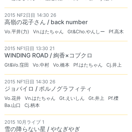
2015 NF2日目 14:30 26
高嶺の花子さん / back number
Vo.平井(力)
Vn.はたちゃん
Gt&Cho.やんしー
Pf.高木
2015 NF1日目 13:30 21
WINDING ROAD / 絢香×コブクロ
Gt&Vo.窪田
Vo.中村
Vo.橋本
Pf.はたちゃん
Cj.井上
2015 NF1日目 14:30 26
ジョバイロ / ポルノグラフィティ
Vo.花井
Vn.はたちゃん
Gt.えいしん
Gt.井上
Pf.櫟
Ba.山口
Cj.柄本
2015 10月ライブ 1
雪の降らない星 / やなぎやぎ