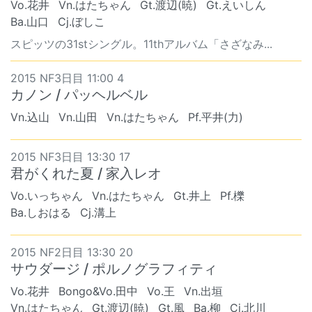
Vo.花井
Vn.はたちゃん
Gt.渡辺(暁)
Gt.えいしん
Ba.山口
Cj.ぼしこ
スピッツの31stシングル。11thアルバム「さざなみ...
2015 NF3日目 11:00 4
カノン / パッヘルベル
Vn.込山
Vn.山田
Vn.はたちゃん
Pf.平井(力)
2015 NF3日目 13:30 17
君がくれた夏 / 家入レオ
Vo.いっちゃん
Vn.はたちゃん
Gt.井上
Pf.櫟
Ba.しおはる
Cj.溝上
2015 NF2日目 13:30 20
サウダージ / ポルノグラフィティ
Vo.花井
Bongo&Vo.田中
Vo.王
Vn.出垣
Vn.はたちゃん
Gt.渡辺(暁)
Gt.風
Ba.柳
Cj.北川