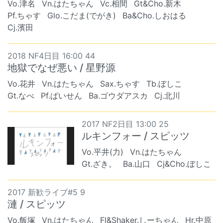
Vo.津名
Vn.はたちゃん
Vc.相間
Gt&Cho.新木
Pf.ちゃす
Glo.こだま(でがき)
Ba&Cho.しおはる
Cj.濱田
2018 NF4日目 16:00 44
地獄でなぜ悪い / 星野源
Vo.花井
Vn.はたちゃん
Sax.ちゃす
Tb.ぼしこ
Gt.なべ
Pf.ぱいせん
Ba.ゴウダアスカ
Cj.北川
2017 NF2日目 13:00 25
ルキンフォー / スピッツ
Vo.平井(力)
Vn.はたちゃん
Gt.ざき。
Ba.山口
Cj&Cho.ぼしこ
2017 新歓ライブ#5 9
漣 / スピッツ
Vo.飯塚
Vn.はたちゃん
Fl&Shaker.しーちゃん
Hr.中原