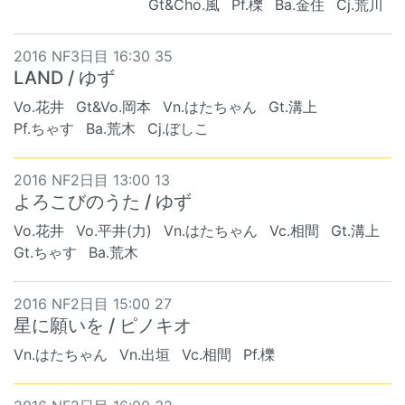
Gt&Cho.風
Pf.櫟
Ba.金住
Cj.荒川
2016 NF3日目 16:30 35
LAND / ゆず
Vo.花井
Gt&Vo.岡本
Vn.はたちゃん
Gt.溝上
Pf.ちゃす
Ba.荒木
Cj.ぼしこ
2016 NF2日目 13:00 13
よろこびのうた / ゆず
Vo.花井
Vo.平井(力)
Vn.はたちゃん
Vc.相間
Gt.溝上
Gt.ちゃす
Ba.荒木
2016 NF2日目 15:00 27
星に願いを / ピノキオ
Vn.はたちゃん
Vn.出垣
Vc.相間
Pf.櫟