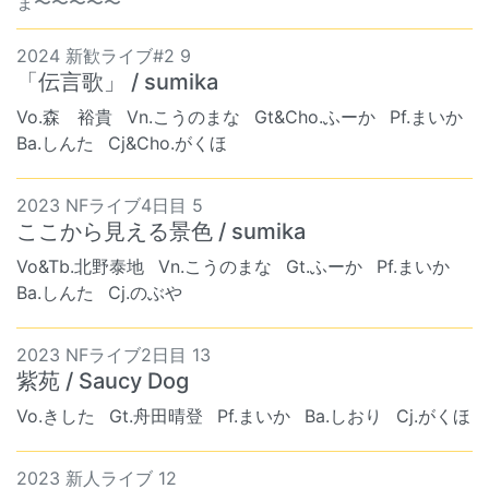
ま〜〜〜〜〜
2024 新歓ライブ#2 9
「伝言歌」 / sumika
Vo.森 裕貴
Vn.こうのまな
Gt&Cho.ふーか
Pf.まいか
Ba.しんた
Cj&Cho.がくほ
2023 NFライブ4日目 5
ここから見える景色 / sumika
Vo&Tb.北野泰地
Vn.こうのまな
Gt.ふーか
Pf.まいか
Ba.しんた
Cj.のぶや
2023 NFライブ2日目 13
紫苑 / Saucy Dog
Vo.きした
Gt.舟田晴登
Pf.まいか
Ba.しおり
Cj.がくほ
2023 新人ライブ 12