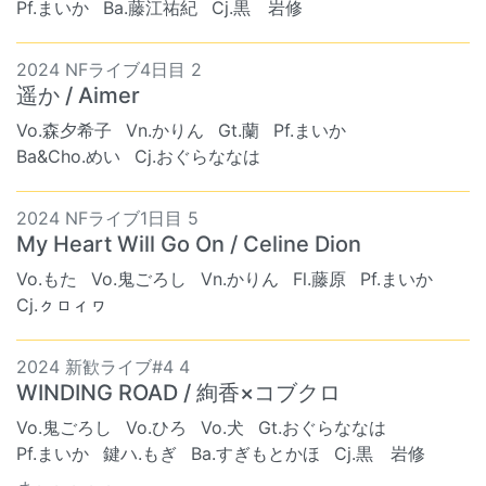
Pf.まいか
Ba.藤江祐紀
Cj.黒 岩修
2024 NFライブ4日目 2
遥か / Aimer
Vo.森夕希子
Vn.かりん
Gt.蘭
Pf.まいか
Ba&Cho.めい
Cj.おぐらななは
2024 NFライブ1日目 5
My Heart Will Go On / Celine Dion
Vo.もた
Vo.鬼ごろし
Vn.かりん
Fl.藤原
Pf.まいか
Cj.ㇰㇿィヮ
2024 新歓ライブ#4 4
WINDING ROAD / 絢香×コブクロ
Vo.鬼ごろし
Vo.ひろ
Vo.犬
Gt.おぐらななは
Pf.まいか
鍵ハ.もぎ
Ba.すぎもとかほ
Cj.黒 岩修