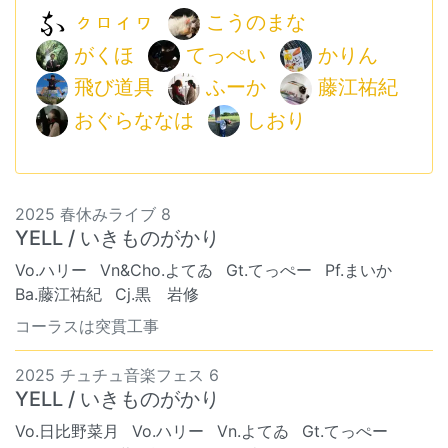
ㇰㇿィヮ
こうのまな
がくほ
てっぺい
かりん
飛び道具
ふーか
藤江祐紀
おぐらななは
しおり
2025 春休みライブ 8
YELL / いきものがかり
Vo.ハリー
Vn&Cho.よてゐ
Gt.てっぺー
Pf.まいか
Ba.藤江祐紀
Cj.黒 岩修
コーラスは突貫工事
2025 チュチュ音楽フェス 6
YELL / いきものがかり
Vo.日比野菜月
Vo.ハリー
Vn.よてゐ
Gt.てっぺー