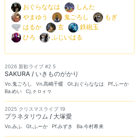
おぐらななは
しんた
やまゆう
鬼ごろし
もぎ
はるか
玄
鉄砲玉
ひろ
ふじいはる
2026 新歓ライブ #2 5
SAKURA / いきものがかり
Vo.鬼ごろし
Vn.髙嶋千暖
Gt.おぐらななは
Pf.ふーか
Ba.めい
Cj.ㇰㇿィヮ
2025 クリスマスライブ 19
プラネタリウム / 大塚愛
Vo.みふ
Gt.ふーか
Pf.みずき
Ba.今村希来