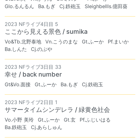
Glo.るんるん
Ba.もぎ
Cj.鉄砲玉
Sleighbellls.億田葵
2023 NFライブ4日目 5
ここから見える景色 / sumika
Vo&Tb.北野泰地
Vn.こうのまな
Gt.ふーか
Pf.まいか
Ba.しんた
Cj.のぶや
2023 NFライブ3日目 33
幸せ / back number
Gt&Vo.面接
Gt.ふーか
Ba.もぎ
Cj.鉄砲玉
2023 NFライブ2日目 1
サマータイムシンデレラ / 緑黄色社会
Vo.小野 美玲
Gt.ふーか
Gt.玄
Pf.ふじいはる
Ba.鉄砲玉
Cj.あらしゅん