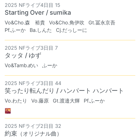
2025 NFライブ4日目 15
Starting Over / sumika
Vo&Cho.森 裕貴
Vo&Cho.角伊吹
Gt.冨永京吾
Pf.ふーか
Ba.しんた
Cj.だっしーに
2025 NFライブ3日目 7
タッタ / ゆず
Vo&Tamb.めい
ふーか
2025 NFライブ3日目 44
笑ったり転んだり / ハンバート ハンバート
Vo.わたり
Vo.藤原
Gt.渡邉大輝
Pf.ふーか
🌇
2025 NFライブ2日目 32
約束
（オリジナル曲）