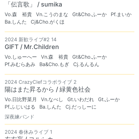
「伝言歌」 / sumika
Vo.森 裕貴
Vn.こうのまな
Gt&Cho.ふーか
Pf.まいか
Ba.しんた
Cj&Cho.がくほ
2024 新歓ライブ#2 14
GIFT / Mr.Children
Vo.しゅーへー
Vn.森 裕貴
Gt&Cho.ふーか
Pf.みむらあみ
Ba&Cho.もぎ
Cj.るんるん
2024 CrazyClefコラボライブ 2
陽はまた昇るから / 緑黄色社会
Vo.日比野菜月
Vn.なべし
Gt.いわだれ
Gt.ふーか
Pf.ふじいはる
Ba.しんた
Cj.だっしーに
深夜練バンド
2024 春休みライブ 1