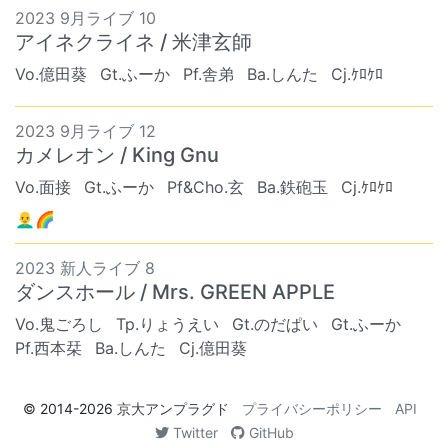
2023 9月ライブ 10
アイネクライネ / 米津玄師
Vo.億田葵
Gt.ふーか
Pf.舎弟
Ba.しんた
Cj.ｹﾛｹﾛ
2023 9月ライブ 12
カメレオン / King Gnu
Vo.面接
Gt.ふーか
Pf&Cho.玄
Ba.鉄砲玉
Cj.ｹﾛｹﾛ
👨‍🦲🌈
2023 新人ライブ 8
ダンスホール / Mrs. GREEN APPLE
Vo.鬼ごろし
Tp.りょうえい
Gt.のだぱい
Gt.ふーか
Pf.西本栞
Ba.しんた
Cj.億田葵
© 2014-2026
京大アンプラグド
プライバシーポリシー
API
Twitter
GitHub