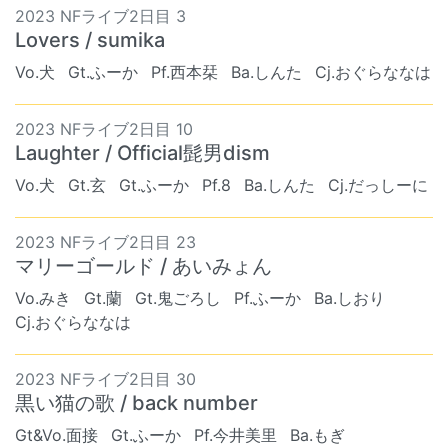
2023 NFライブ2日目 3
Lovers / sumika
Vo.犬
Gt.ふーか
Pf.西本栞
Ba.しんた
Cj.おぐらななは
2023 NFライブ2日目 10
Laughter / Official髭男dism
Vo.犬
Gt.玄
Gt.ふーか
Pf.8
Ba.しんた
Cj.だっしーに
2023 NFライブ2日目 23
マリーゴールド / あいみょん
Vo.みき
Gt.蘭
Gt.鬼ごろし
Pf.ふーか
Ba.しおり
Cj.おぐらななは
2023 NFライブ2日目 30
黒い猫の歌 / back number
Gt&Vo.面接
Gt.ふーか
Pf.今井美里
Ba.もぎ