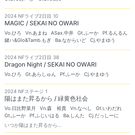
2024 NFライブ2日目 10
MAGIC / SEKAI NO OWARI
Vo.ひろ
Vn.あまね
ASax.中井
Gt.ふーか
Pf.るんるん
鍵ハ&Glo&Tamb.もぎ
Ba.なからいど
Cj.やまゆう
2024 NFライブ2日目 38
Dragon Night / SEKAI NO OWARI
Vo.ひろ
Gt.あらしゅん
Pf.ふーか
Cj.やまゆう
2024 NFステージ 1
陽はまた昇るから / 緑黄色社会
Vo.日比野菜月
Vn.森 裕貴
Vn.なべし
Gt.いわだれ
Gt.ふーか
Pf.ふじいはる
Ba.しんた
Cj.だっしーに
いつか陽はまた昇るから…