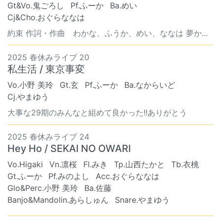
Gt&Vo.鬼ごろし
Pf.ふーか
Ba.めい
Cj&Cho.おぐらななは
約束 作詞・作曲 わかな、ふうか、めい、ななは 夢か...
2025 春休みライブ 20
私生活 / 東京事変
Vo.小野 美玲
Gt.玄
Pf.ふーか
Ba.なからいど
Cj.やまゆう
大事な29期のみんなと組めて良かった!!ありがとう
2025 春休みライブ 24
Hey Ho / SEKAI NO OWARI
Vo.Higaki
Vn.凛桜
Fl.みき
Tp.山西たかと
Tb.衣桃
Gt.ふーか
Pf.みのよし
Acc.おぐらななは
Glo&Perc.小野 美玲
Ba.佐藤
Banjo&Mandolin.あらしゅん
Snare.やまゆう