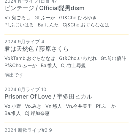
2024 NFライブ1日目 47
ビンテージ / Official髭男dism
Vo.鬼ごろし
Gt.ふーか
Gt&Cho.ひろゆき
Pf.ふじいはる
Ba.しんた
Cj&Cho.おぐらななは
2024 9月ライブ 4
君は天然色 / 藤原さくら
Vo&Tamb.おぐらななは
Gt&Cho.いわだれ
Gt.前出優斗
Pf&Cho.ふーか
Ba.惟人
Cj.竹上尋規
演出です
2024 6月ライブ 10
Prisoner Of Love / 宇多田ヒカル
Vo.小野
Vo.みき
Vn.悠人
Vn.今井美里
Pf.ふーか
Ba.惟人
Cj.岸加奈恵
2024 新歓ライブ#2 9