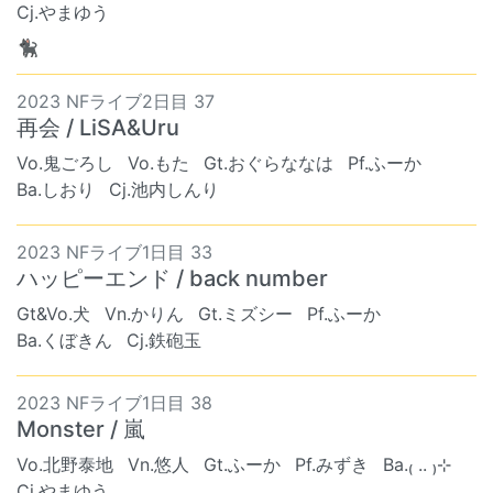
Cj.やまゆう
🐈‍⬛
2023 NFライブ2日目 37
再会 / LiSA&Uru
Vo.鬼ごろし
Vo.もた
Gt.おぐらななは
Pf.ふーか
Ba.しおり
Cj.池内しんり
2023 NFライブ1日目 33
ハッピーエンド / back number
Gt&Vo.犬
Vn.かりん
Gt.ミズシー
Pf.ふーか
Ba.くぼきん
Cj.鉄砲玉
2023 NFライブ1日目 38
Monster / 嵐
Vo.北野泰地
Vn.悠人
Gt.ふーか
Pf.みずき
Ba.₍ .. ₎⊹
Cj.やまゆう