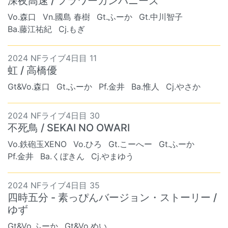
深夜高速 / フラワーカンパニーズ
Vo.森口
Vn.國島 春樹
Gt.ふーか
Gt.中川智子
Ba.藤江祐紀
Cj.もぎ
2024 NFライブ4日目 11
虹 / 高橋優
Gt&Vo.森口
Gt.ふーか
Pf.金井
Ba.惟人
Cj.やさか
2024 NFライブ4日目 30
不死鳥 / SEKAI NO OWARI
Vo.鉄砲玉XENO
Vo.ひろ
Gt.こーへー
Gt.ふーか
Pf.金井
Ba.くぼきん
Cj.やまゆう
2024 NFライブ4日目 35
四時五分 - 素っぴんバージョン・ストーリー /
ゆず
Gt&Vo.ふーか
Gt&Vo.めい