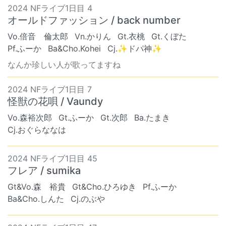
2024 NFライブ1日目 4
オールドファッション / back number
Vo.倍音 倫太郎
Vn.かりん
Gt.衣桃
Gt.くぼた
Pf.ふーか
Ba&Cho.Kohei
Cj.✨ドパ神✨
なんか珍しい人が歌ってますね
2024 NFライブ1日目 7
怪獣の花唄 / Vaundy
Vo.森裕次郎
Gt.ふーか
Gt.次郎
Ba.たまき
Cj.おぐらななは
2024 NFライブ1日目 45
フレア / sumika
Gt&Vo.森 裕貴
Gt&Cho.ひろゆき
Pf.ふーか
Ba&Cho.しんた
Cj.のぶや