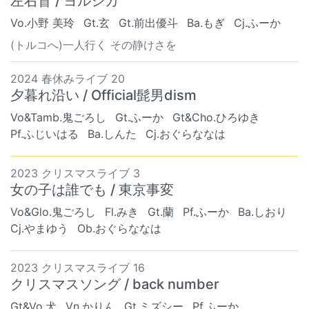
左右盲 / ヨルシカ
Vo.小野 美玲
Gt.玄
Gt.前出優斗
Ba.もぎ
Cj.ふーか
(トルコへ)一人行く その静けさを
2024 春休みライブ 20
夕暮れ沿い / Official髭男dism
Vo&Tamb.鬼ごろし
Gt.ふーか
Gt&Cho.ひろゆき
Pf.ふじいはる
Ba.しんた
Cj.おぐらななは
2023 クリスマスライブ 3
女の子は誰でも / 東京事変
Vo&Glo.鬼ごろし
Fl.みき
Gt.蘭
Pf.ふーか
Ba.しおり
Cj.やまゆう
Ob.おぐらななは
2023 クリスマスライブ 16
クリスマスソング / back number
Gt&Vo.犬
Vn.かりん
Gt.ミズシー
Pf.ふーか