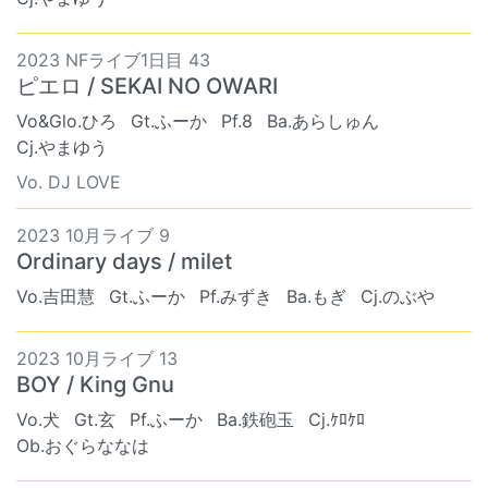
2023 NFライブ1日目 43
ピエロ / SEKAI NO OWARI
Vo&Glo.ひろ
Gt.ふーか
Pf.8
Ba.あらしゅん
Cj.やまゆう
Vo. DJ LOVE
2023 10月ライブ 9
Ordinary days / milet
Vo.吉田慧
Gt.ふーか
Pf.みずき
Ba.もぎ
Cj.のぶや
2023 10月ライブ 13
BOY / King Gnu
Vo.犬
Gt.玄
Pf.ふーか
Ba.鉄砲玉
Cj.ｹﾛｹﾛ
Ob.おぐらななは