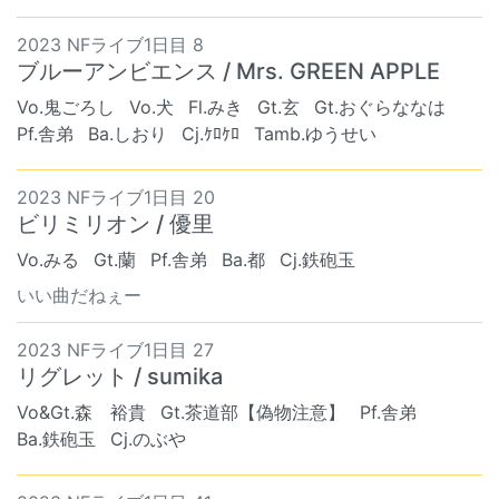
2023 NFライブ1日目 8
ブルーアンビエンス / Mrs. GREEN APPLE
Vo.鬼ごろし
Vo.犬
Fl.みき
Gt.玄
Gt.おぐらななは
Pf.舎弟
Ba.しおり
Cj.ｹﾛｹﾛ
Tamb.ゆうせい
2023 NFライブ1日目 20
ビリミリオン / 優里
Vo.みる
Gt.蘭
Pf.舎弟
Ba.都
Cj.鉄砲玉
いい曲だねぇー
2023 NFライブ1日目 27
リグレット / sumika
Vo&Gt.森 裕貴
Gt.茶道部【偽物注意】
Pf.舎弟
Ba.鉄砲玉
Cj.のぶや