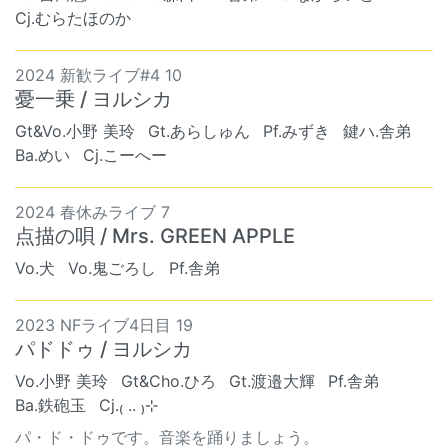
Cj.むらたほのか
2024 新歓ライブ#4 10
憂一乗 / ヨルシカ
Gt&Vo.小野 美玲
Gt.あらしゅん
Pf.みずき
鍵ハ.舎弟
Ba.めい
Cj.こーへー
2024 春休みライブ 7
点描の唄 / Mrs. GREEN APPLE
Vo.犬
Vo.鬼ごろし
Pf.舎弟
2023 NFライブ4日目 19
パドドゥ / ヨルシカ
Vo.小野 美玲
Gt&Cho.ひろ
Gt.渡邉大輝
Pf.舎弟
Ba.鉄砲玉
Cj.₍ .. ₎⊹
パ・ド・ドゥです。音楽を踊りましょう。