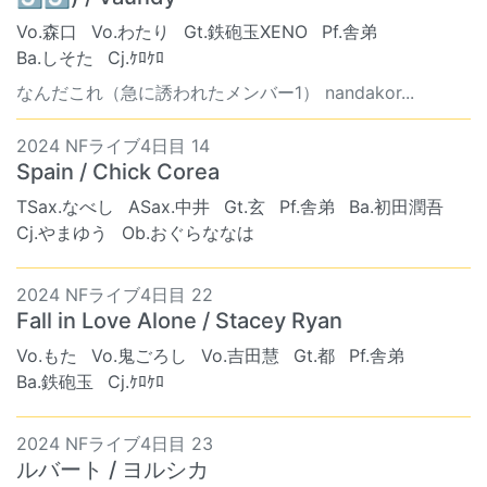
Vo.森口
Vo.わたり
Gt.鉄砲玉XENO
Pf.舎弟
Ba.しそた
Cj.ｹﾛｹﾛ
なんだこれ（急に誘われたメンバー1） nandakor...
2024 NFライブ4日目 14
Spain / Chick Corea
TSax.なべし
ASax.中井
Gt.玄
Pf.舎弟
Ba.初田潤吾
Cj.やまゆう
Ob.おぐらななは
2024 NFライブ4日目 22
Fall in Love Alone / Stacey Ryan
Vo.もた
Vo.鬼ごろし
Vo.吉田慧
Gt.都
Pf.舎弟
Ba.鉄砲玉
Cj.ｹﾛｹﾛ
2024 NFライブ4日目 23
ルバート / ヨルシカ