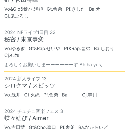
Vo&Glo&鍵ハ.ｹﾛｹﾛ
Gt.舎弟
Pf.きした
Ba.犬
Cj.鬼ごろし
2024 NFライブ1日目 33
秘密 / 東京事変
Vo.ゆるぎ
Gt&Rap.せいや
Pf&Rap.舎弟
Ba.しおり
Cj.ｹﾛｹﾛ
よろしくお願いしまーーーーーーす Ah ha yes,...
2024 新人ライブ 13
シロクマ / スピッツ
Vo.浅井
Gt.火縄
Pf.舎弟
Ba. ︎︎ ︎︎
Cj.寺川
2024 チュチュ音楽フェス 3
蝶々結び / Aimer
Vo.吉田慧
Gt&Cho.森口
Pf.舎弟
Ba.なからいど