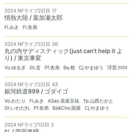
2024 NFライブ2日目 17
情熱大陸 / 葉加瀬太郎
Fl.みき
Fl.舎弟
2024 NFライブ2日目 36
丸の内サディスティック(just can't help it よ
り) / 東京事変
Vo.ゆるぎ
Gt.玄
Pf.舎弟
Ba.都
Cj.やまゆう
浮雲.ｹﾛｹﾛ
2024 NFライブ2日目 43
銀河鉄道999 / ゴダイゴ
Vo.わたり
Fl.みき
ASax.長坂京祐
Tp.山西たかと
Gt.いわだれ
Pf.舎弟
Ba&Cho.面接
Cj.やまゆう
2024 NFライブ1日目 2
虹 / 菅田将暉