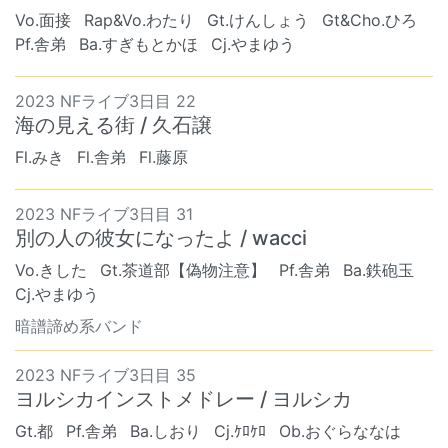
Vo.面接
Rap&Vo.わたり
Gt.けんしょう
Gt&Cho.ひろ
Pf.舎弟
Ba.すぎもとかほ
Cj.やまゆう
2023 NFライブ3日目 22
海の見える街 / 久石譲
Fl.みき
Fl.舎弟
Fl.藤原
2023 NFライブ3日目 31
別の人の彼女になったよ / wacci
Vo.きした
Gt.茶道部【偽物注意】
Pf.舎弟
Ba.鉄砲玉
Cj.やまゆう
暗譜諦め系バンド
2023 NFライブ3日目 35
ヨルシカインストメドレー / ヨルシカ
Gt.都
Pf.舎弟
Ba.しおり
Cj.ｹﾛｹﾛ
Ob.おぐらななは