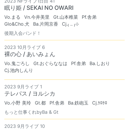
2023 NFライブ1日目 41
眠り姫 / SEKAI NO OWARI
Vo.まる
Vn.今井美里
Gt.山本稚菜
Pf.舎弟
Glo&Cho.犬
Ba.片岡京香
Cj.₍ .. ₎⊹
後期入会バンド！
2023 10月ライブ 6
裸の心 / あいみょん
Vo.鬼ごろし
Gt.おぐらななは
Pf.舎弟
Ba.しおり
Cj.池内しんり
2023 9月ライブ 1
テレパス / ヨルシカ
Vo.小野 美玲
Gt.都
Pf.舎弟
Ba.鉄砲玉
Cj.ｹﾛｹﾛ
もっと仕事くれbyBa & Gt
2023 9月ライブ 10