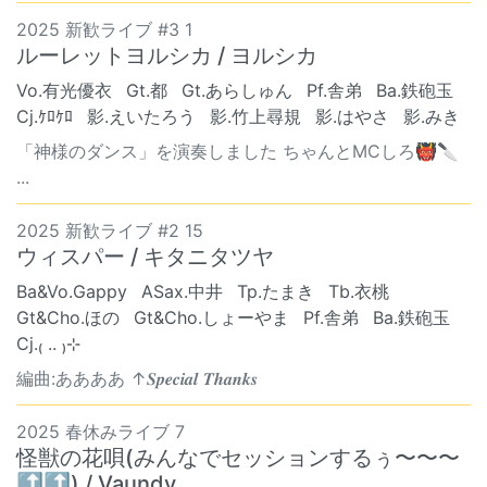
2025 新歓ライブ #3 1
ルーレットヨルシカ / ヨルシカ
Vo.有光優衣
Gt.都
Gt.あらしゅん
Pf.舎弟
Ba.鉄砲玉
Cj.ｹﾛｹﾛ
影.えいたろう
影.竹上尋規
影.はやさ
影.みき
「神様のダンス」を演奏しました ちゃんとMCしろ👹🔪
...
2025 新歓ライブ #2 15
ウィスパー / キタニタツヤ
Ba&Vo.Gappy
ASax.中井
Tp.たまき
Tb.衣桃
Gt&Cho.ほの
Gt&Cho.しょーやま
Pf.舎弟
Ba.鉄砲玉
Cj.₍ .. ₎⊹
編曲:ああああ ↑𝑺𝒑𝒆𝒄𝒊𝒂𝒍 𝑻𝒉𝒂𝒏𝒌𝒔
2025 春休みライブ 7
怪獣の花唄(みんなでセッションするぅ〜〜〜
⤴︎⤴︎) / Vaundy