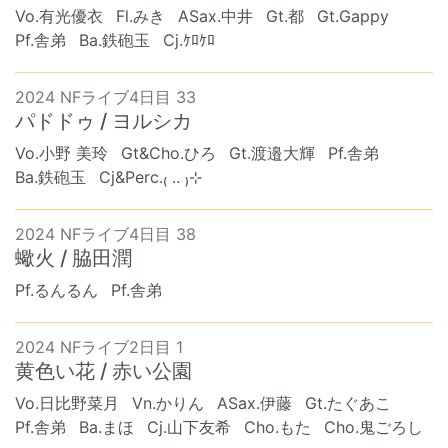
Vo.有光優衣
Fl.みき
ASax.中井
Gt.都
Gt.Gappy
Pf.舎弟
Ba.鉄砲玉
Cj.ｹﾛｹﾛ
2024 NFライブ4日目 33
パドドゥ / ヨルシカ
Vo.小野 美玲
Gt&Cho.ひろ
Gt.渡邉大輝
Pf.舎弟
Ba.鉄砲玉
Cj&Perc.₍ .. ₎⊹
2024 NFライブ4日目 38
蠍火 / 脇田潤
Pf.るんるん
Pf.舎弟
2024 NFライブ2日目 1
黄色い花 / 赤い公園
Vo.日比野菜月
Vn.かりん
ASax.伊藤
Gt.たぐあこ
Pf.舎弟
Ba.まほ
Cj.山下友希
Cho.もた
Cho.鬼ごろし