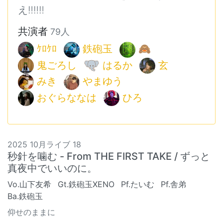
え‼️‼️‼️
共演者
79人
ｹﾛｹﾛ
鉄砲玉
🙈
鬼ごろし
はるか
玄
みき
やまゆう
おぐらななは
ひろ
2025 10月ライブ 18
秒針を噛む - From THE FIRST TAKE / ずっと
真夜中でいいのに。
Vo.山下友希
Gt.鉄砲玉XENO
Pf.たいむ
Pf.舎弟
Ba.鉄砲玉
仰せのままに