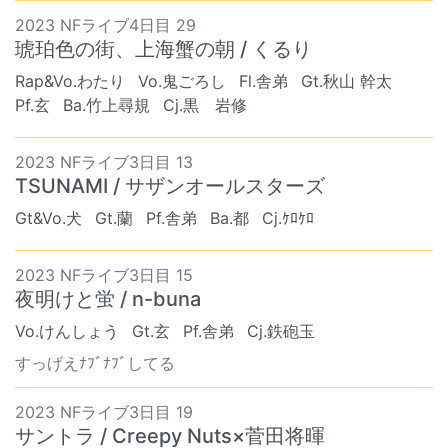
2023 NFライブ4日目 29
琥珀色の街、上海蟹の朝 / くるり
Rap&Vo.わたり
Vo.鬼ごろし
Fl.舎弟
Gt.秋山 幹太
Pf.玄
Ba.竹上尋規
Cj.黒 岩修
2023 NFライブ3日目 13
TSUNAMI / サザンオールスターズ
Gt&Vo.犬
Gt.蘭
Pf.舎弟
Ba.都
Cj.ｹﾛｹﾛ
2023 NFライブ3日目 15
夜明けと蛍 / n-buna
Vo.けんしょう
Gt.玄
Pf.舎弟
Cj.鉄砲玉
すっげえﾅﾌﾞﾅﾌﾞしてる
2023 NFライブ3日目 19
サントラ / Creepy Nuts×菅田将暉