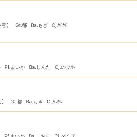
注意】
Gt.都
Ba.もぎ
Cj.ｹﾛｹﾛ
か
Pf.まいか
Ba.しんた
Cj.のぶや
意】
Gt.都
Ba.もぎ
Cj.ｹﾛｹﾛ
登
Pf.まいか
Ba.しおり
Cj.がくほ