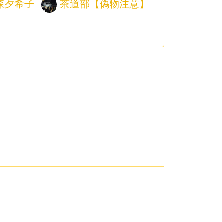
森夕希子
茶道部【偽物注意】