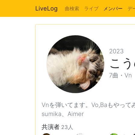
LiveLog
曲検索
ライブ
メンバー
デ
2023
こう
7曲・Vn
Vnを弾いてます。Vo,Baもやっ
sumika、Aimer
共演者
23人