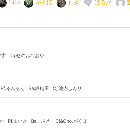
ｹﾛｹﾛ
がくほ
もぎ
はるか
.中井
Cj.せのおなおや
Pf.るんるん
Ba.鉄砲玉
Cj.池内しんり
ーか
Pf.まいか
Ba.しんた
Cj&Cho.がくほ