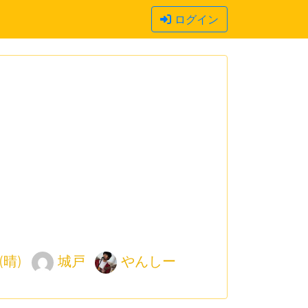
ログイン
(晴)
城戸
やんしー