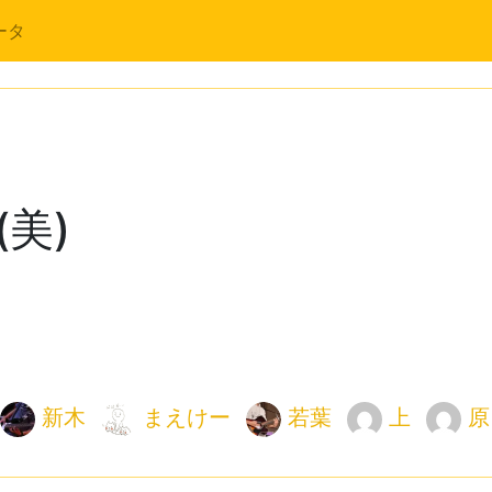
ータ
(美)
新木
まえけー
若葉
上
原