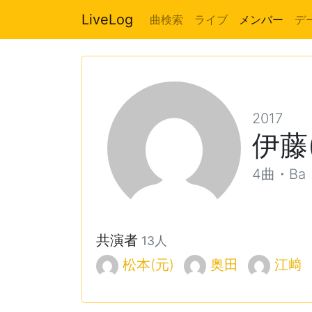
LiveLog
曲検索
ライブ
メンバー
デ
2017
伊藤
4曲・Ba
共演者
13人
松本(元)
奥田
江﨑