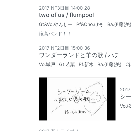
2017 NF3日目 14:00 28
two of us / flumpool
Gt&Vo.やんしー
Pf&Cho.けそ
Ba.伊藤(美
滝高バンド！！
2017 NF2日目 15:00 36
ワンダーランドと羊の歌 / ハチ
Vo.城戸
Gt.若葉
Pf.新木
Ba.伊藤(美)
C
2017
シー
Vo.