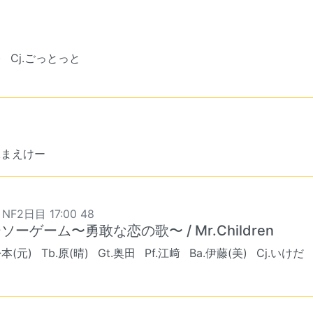
)
Cj.ごっとっと
j.まえけー
 NF2日目 17:00 48
ソーゲーム〜勇敢な恋の歌〜 / Mr.Children
松本(元)
Tb.原(晴)
Gt.奥田
Pf.江﨑
Ba.伊藤(美)
Cj.いけだ