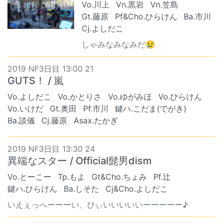
Vo.川上
Vn.黒岩
Vn.笠島
Gt.藤原
Pf&Cho.ひらけん
Ba.市川
Cj.よしだこ
しゃみなみなみだ😢
2019 NF3日目 13:00 21
GUTS！ / 嵐
Vo.よしだこ
Vo.かとりさ
Vo.ゆがみほ
Vo.ひらけん
Vo.いけだ
Gt.奥田
Pf.市川
鍵ハ.こだま(でがき)
Ba.談儀
Cj.藤原
Asax.たかぎ
2019 NF3日目 13:30 24
異端なスター / Official髭男dism
Vo.とーこー
Tp.もよ
Gt&Cho.ちょみ
Pf.辻
鍵ハ.ひらけん
Ba.しそた
Cj&Cho.よしだこ
いえぇっへーーーい、ひぃいいいいいーーーーー♪