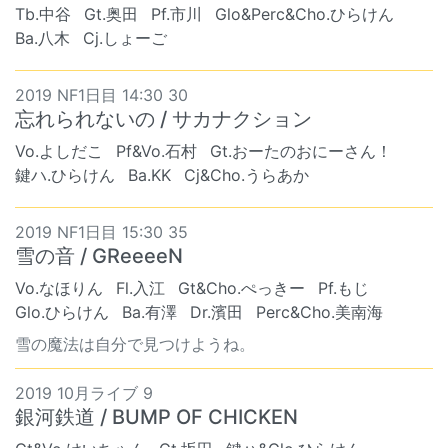
Tb.中谷
Gt.奥田
Pf.市川
Glo&Perc&Cho.ひらけん
Ba.八木
Cj.しょーご
2019 NF1日目 14:30 30
忘れられないの / サカナクション
Vo.よしだこ
Pf&Vo.石村
Gt.おーたのおにーさん！
鍵ハ.ひらけん
Ba.KK
Cj&Cho.うらあか
2019 NF1日目 15:30 35
雪の音 / GReeeeN
Vo.なほりん
Fl.入江
Gt&Cho.ぺっきー
Pf.もじ
Glo.ひらけん
Ba.有澤
Dr.濱田
Perc&Cho.美南海
雪の魔法は自分で見つけようね。
2019 10月ライブ 9
銀河鉄道 / BUMP OF CHICKEN