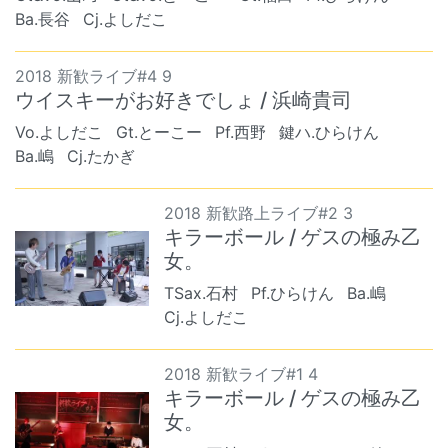
Ba.長谷
Cj.よしだこ
2018 新歓ライブ#4 9
ウイスキーがお好きでしょ / 浜崎貴司
Vo.よしだこ
Gt.とーこー
Pf.西野
鍵ハ.ひらけん
Ba.嶋
Cj.たかぎ
2018 新歓路上ライブ#2 3
キラーボール / ゲスの極み乙
女。
TSax.石村
Pf.ひらけん
Ba.嶋
Cj.よしだこ
2018 新歓ライブ#1 4
キラーボール / ゲスの極み乙
女。