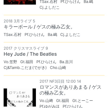
TSax.石村
Pf.ひらけん
Ba.嶋
Cj.よしだこ
2018 3月ライブ 5
キラーボール / ゲスの極み乙女。
TSax.石村
Pf.ひらけん
Ba.嶋
Cj.よしだこ
2017 クリスマスライブ 9
Hey Jude / The Beatles
Vo.笠野
Gt.福田
Pf.ひらけん
Ba.吉川
Cj&Tamb.こだま(でがき)
Cho.山崎
2017 NF3日目 12:00 14
ロマンスがありあまる / ゲス
の極み乙女。
Vo.山﨑
Gt.福田
Gt.とーこー
Pf.ゆがみほ
Pf.ひらけん