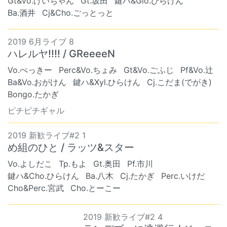
Gt&Vo.けいちゃん
Gt.坂田
鍵ハ&Glo.ひらけん
Ba.酒井
Cj&Cho.ごっとっと
2019 6月ライブ 8
ハレルヤ!!!! / GReeeeN
Vo.ぺっきー
Perc&Vo.ちょみ
Gt&Vo.ごふじ
Pf&Vo.辻
Ba&Vo.おがけん
鍵ハ&Xyl.ひらけん
Cj.こだま(でがき)
Bongo.たかぎ
ピチピチギャル
2019 新歓ライブ#2 1
め組のひと / ラッツ&スター
Vo.よしだこ
Tp.もよ
Gt.奥田
Pf.市川
鍵ハ&Cho.ひらけん
Ba.八木
Cj.たかぎ
Perc.いけだ
Cho&Perc.宮武
Cho.とーこー
2019 新歓ライブ#2 4