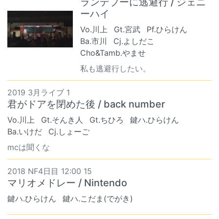
ランデブーに逃避行 / ジェニ
ーハイ
Vo.川上
Gt.宮武
Pf.ひらけん
Ba.市川
Cj.よしだこ
Cho&Tamb.やませ
私も逃避行したい。
2019 3月ライブ 1
君がドアを閉めた後 / back number
Vo.川上
Gt.そんき人
Gt.ちひろ
鍵ハ.ひらけん
Ba.いけだ
Cj.しょーご
mcは聞くな
2018 NF4日目 12:00 15
マリオメドレー / Nintendo
鍵ハ.ひらけん
鍵ハ.こだま(でがき)