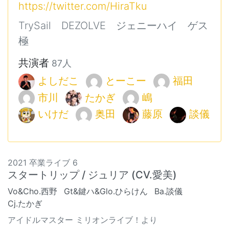
https://twitter.com/HiraTku
TrySail DEZOLVE ジェニーハイ ゲス
極
共演者
87人
よしだこ
とーこー
福田
市川
たかぎ
嶋
いけだ
奥田
藤原
談儀
2021 卒業ライブ 6
スタートリップ / ジュリア (CV.愛美)
Vo&Cho.西野
Gt&鍵ハ&Glo.ひらけん
Ba.談儀
Cj.たかぎ
アイドルマスター ミリオンライブ！より