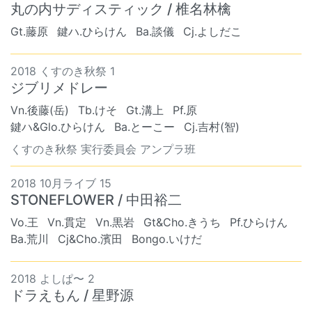
丸の内サディスティック / 椎名林檎
Gt.藤原
鍵ハ.ひらけん
Ba.談儀
Cj.よしだこ
2018 くすのき秋祭 1
ジブリメドレー
Vn.後藤(岳)
Tb.けそ
Gt.溝上
Pf.原
鍵ハ&Glo.ひらけん
Ba.とーこー
Cj.吉村(智)
くすのき秋祭 実行委員会 アンプラ班
2018 10月ライブ 15
STONEFLOWER / 中田裕二
Vo.王
Vn.貫定
Vn.黒岩
Gt&Cho.きうち
Pf.ひらけん
Ba.荒川
Cj&Cho.濱田
Bongo.いけだ
2018 よしぱ〜 2
ドラえもん / 星野源