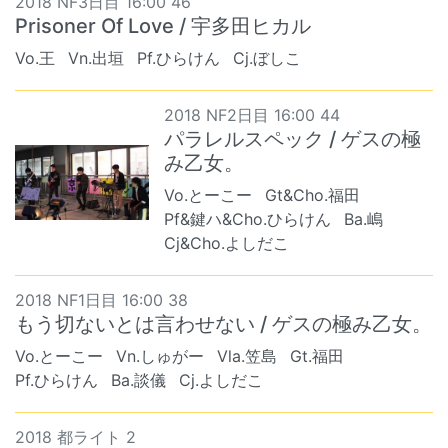
2018 NF3日目 16:00 46
Prisoner Of Love / 宇多田ヒカル
Vo.王
Vn.出垣
Pf.ひらけん
Cj.ぼしこ
2018 NF2日目 16:00 44
パラレルスペック / ゲスの極
み乙女。
Vo.とーこー
Gt&Cho.福田
Pf&鍵ハ&Cho.ひらけん
Ba.嶋
Cj&Cho.よしだこ
2018 NF1日目 16:00 38
もう切ないとは言わせない / ゲスの極み乙女。
Vo.とーこー
Vn.しゅがー
Vla.笠島
Gt.福田
Pf.ひらけん
Ba.談儀
Cj.よしだこ
2018 都ライト 2