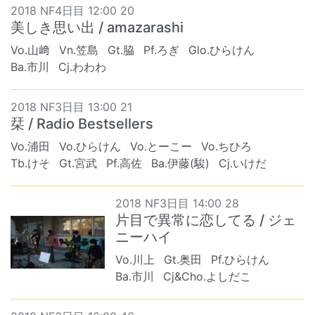
2018 NF4日目 12:00 20
美しき思い出 / amazarashi
Vo.山﨑
Vn.笠島
Gt.脇
Pf.ろぎ
Glo.ひらけん
Ba.市川
Cj.わわわ
2018 NF3日目 13:00 21
栞 / Radio Bestsellers
Vo.浦田
Vo.ひらけん
Vo.とーこー
Vo.ちひろ
Tb.けそ
Gt.宮武
Pf.高佐
Ba.伊藤(駿)
Cj.いけだ
2018 NF3日目 14:00 28
片目で異常に恋してる / ジェ
ニーハイ
Vo.川上
Gt.奥田
Pf.ひらけん
Ba.市川
Cj&Cho.よしだこ