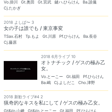
Vo.掛川
Gt.奥田
Gt.宮武
鍵ハ.ひらけん
Ba.談儀
Cj.たかぎ
2018 よしぱ〜 3
女の子は誰でも / 東京事変
TSax.石村
Tp.もよ
Gt.川原
Pf.ひらけん
Ba.長谷
Cj.藤原
2018 6月ライブ 10
オトナチック / ゲスの極み乙
女。
Vo.とーこー
Gt.福田
Pf.ひらけん
Ba.嶋
Cj.よしだこ
Cho.津野
2018 新歓ライブ#4 2
猟奇的なキスを私にして / ゲスの極み乙女。
Gt&Vo.山﨑
Gt&Vo.とーこー
Gt.福田
Pf.ひらけん