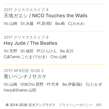
2017 クリスマスライブ 4
天地ガエシ / NICO Touches the Walls
Vo.山崎
Gt.永藤
Pf.原(晴)
Ba.嶋
Cj.わわわ
2017 クリスマスライブ 9
Hey Jude / The Beatles
Vo.笠野
Gt.福田
Pf.ひらけん
Ba.吉川
Cj&Tamb.こだま(でがき)
Cho.山崎
2017 NF4日目 10:00 2
青いベンチ / サスケ
Vo.山崎
Gt&Cho.西野
Pf.竹本
Ba.伊藤(駿)
Cj.たかぎ
Harp&Shaker.山田
© 2014-2026
京大アンプラグド
プライバシーポリシー
API