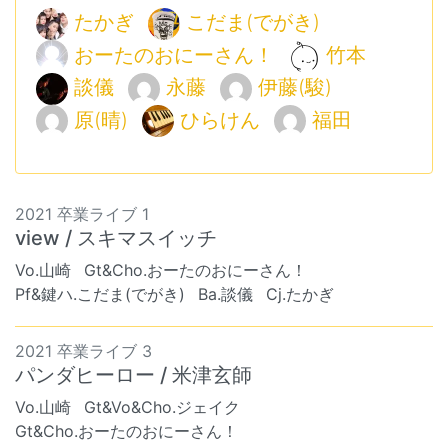
たかぎ
こだま(でがき)
おーたのおにーさん！
竹本
談儀
永藤
伊藤(駿)
原(晴)
ひらけん
福田
2021 卒業ライブ 1
view / スキマスイッチ
Vo.山崎
Gt&Cho.おーたのおにーさん！
Pf&鍵ハ.こだま(でがき)
Ba.談儀
Cj.たかぎ
2021 卒業ライブ 3
パンダヒーロー / 米津玄師
Vo.山崎
Gt&Vo&Cho.ジェイク
Gt&Cho.おーたのおにーさん！