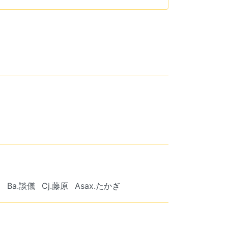
)
Ba.談儀
Cj.藤原
Asax.たかぎ