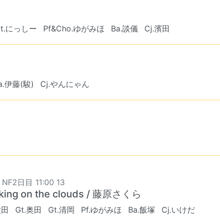
Gt.にっしー
Pf&Cho.ゆがみほ
Ba.談儀
Cj.濱田
a.伊藤(駿)
Cj.やんにゃん
 NF2日目 11:00 13
king on the clouds / 藤原さくら
太田
Gt.奥田
Gt.清岡
Pf.ゆがみほ
Ba.飯塚
Cj.いけだ