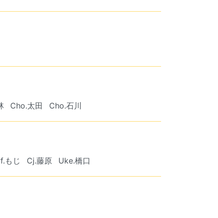
林
Cho.太田
Cho.石川
Pf.もじ
Cj.藤原
Uke.橋口