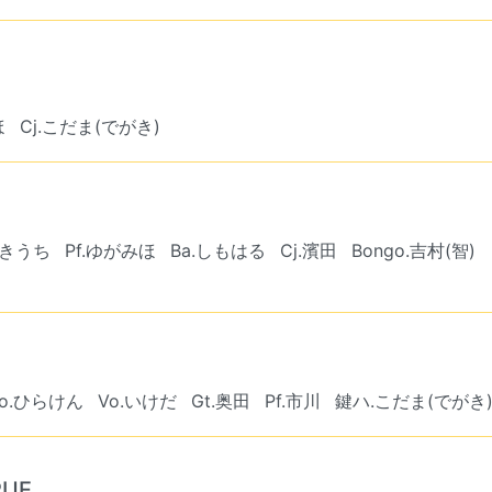
ほ
Cj.こだま(でがき)
）
.きうち
Pf.ゆがみほ
Ba.しもはる
Cj.濱田
Bongo.吉村(智)
Vo.ひらけん
Vo.いけだ
Gt.奥田
Pf.市川
鍵ハ.こだま(でがき
RUE