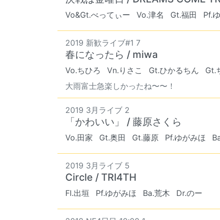
Vo&Gt.べってぃー
Vo.津名
Gt.福田
Pf
2019 新歓ライブ#1 7
春になったら / miwa
Vo.ちひろ
Vn.りさこ
Gt.ひかるちん
Gt
大雨富士急楽しかったね〜〜！
2019 3月ライブ 2
「かわいい」 / 藤原さくら
Vo.田家
Gt.奥田
Gt.藤原
Pf.ゆがみほ
B
2019 3月ライブ 5
Circle / TRI4TH
Fl.出垣
Pf.ゆがみほ
Ba.荒木
Dr.のー