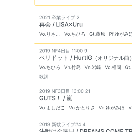
2021 卒業ライブ 2
再会 / LiSA×Uru
Vo.りさこ
Vo.ちひろ
Gt.藤原
Pf.ゆがみ
2019 NF4日目 11:00 9
ペリドット / HurtIG
（オリジナル曲
Vo.ちひろ
Vn.竹島
Vn.岩崎
Vc.相間
Gt
歌詞
2019 NF3日目 13:00 21
GUTS！ / 嵐
Vo.よしだこ
Vo.かとりさ
Vo.ゆがみほ
2019 新歓ライブ#4 4
決戦は金曜日 / DREAMS COME T