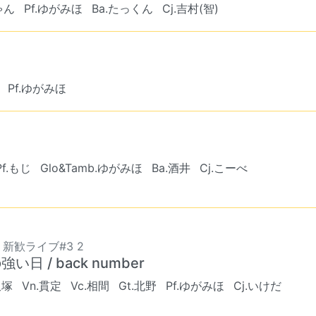
ゃん
Pf.ゆがみほ
Ba.たっくん
Cj.吉村(智)
Pf.ゆがみほ
Pf.もじ
Glo&Tamb.ゆがみほ
Ba.酒井
Cj.こーべ
8 新歓ライブ#3 2
強い日 / back number
飯塚
Vn.貫定
Vc.相間
Gt.北野
Pf.ゆがみほ
Cj.いけだ