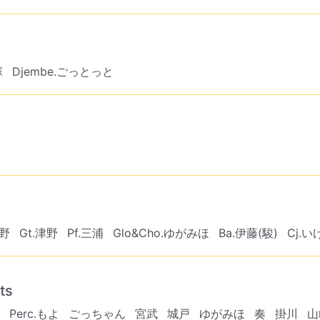
塚
Djembe.ごっとっと
神野
Gt.津野
Pf.三浦
Glo&Cho.ゆがみほ
Ba.伊藤(駿)
Cj.い
ts
Perc.もよ
ごっちゃん
宮武
城戸
ゆがみほ
奏
掛川
山