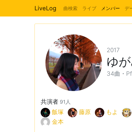
LiveLog
曲検索
ライブ
メンバー
デ
2017
ゆが
34曲・Pf, 
共演者
91人
飯塚
藤原
もよ
金本