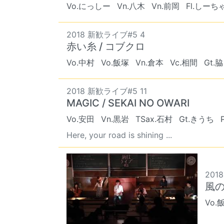
Vo.にっしー
Vn.八木
Vn.前岡
Fl.しーち
2018 新歓ライブ#5 4
赤い糸 / コブクロ
Vo.中村
Vo.飯塚
Vn.倉本
Vc.相間
Gt.脇
2018 新歓ライブ#5 11
MAGIC / SEKAI NO OWARI
Vo.安田
Vn.黒岩
TSax.石村
Gt.きうち
Here, your road is shining ...
201
風の
Vo.