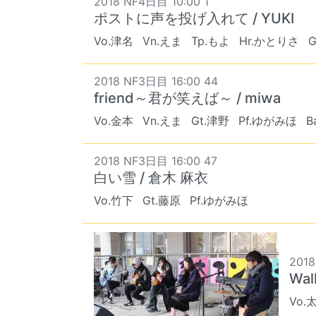
2018 NF4日目 10:00 1
ポストに声を投げ入れて / YUKI
Vo.津名
Vn.えま
Tp.もよ
Hr.かとりさ
2018 NF3日目 16:00 44
friend～君が笑えば～ / miwa
Vo.金本
Vn.えま
Gt.津野
Pf.ゆがみほ
B
2018 NF3日目 16:00 47
白い雪 / 倉木 麻衣
Vo.竹下
Gt.藤原
Pf.ゆがみほ
2018
Wal
Vo.