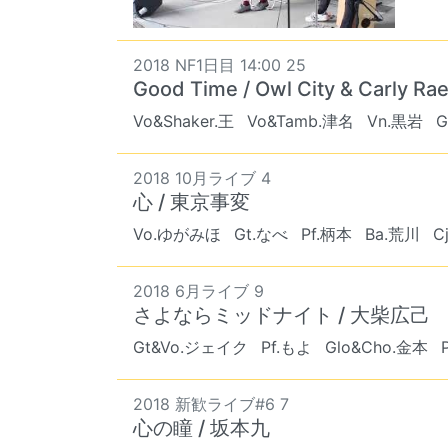
2018 NF1日目 14:00 25
Good Time / Owl City & Carly Ra
Vo&Shaker.王
Vo&Tamb.津名
Vn.黒岩
G
2018 10月ライブ 4
心 / 東京事変
Vo.ゆがみほ
Gt.なべ
Pf.柄本
Ba.荒川
C
2018 6月ライブ 9
さよならミッドナイト / 大柴広己
Gt&Vo.ジェイク
Pf.もよ
Glo&Cho.金本
2018 新歓ライブ#6 7
心の瞳 / 坂本九