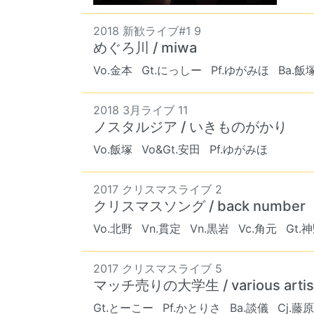
2018 新歓ライブ#1 9
めぐろ川 / miwa
Vo.金本
Gt.にっしー
Pf.ゆがみほ
Ba.飯
2018 3月ライブ 11
ノスタルジア / いきものがかり
Vo.飯塚
Vo&Gt.安田
Pf.ゆがみほ
2017 クリスマスライブ 2
クリスマスソング / back number
Vo.北野
Vn.貫定
Vn.黒岩
Vc.角元
Gt.
2017 クリスマスライブ 5
マッチ売りの大学生 / various artis
Gt.とーこー
Pf.かとりさ
Ba.談儀
Cj.藤原