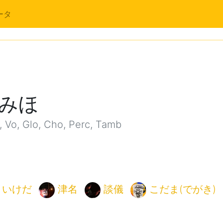
ータ
みほ
Vo, Glo, Cho, Perc, Tamb
いけだ
津名
談儀
こだま(でがき)