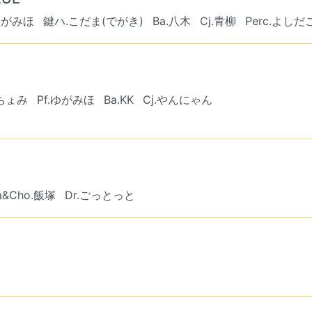
.ゆがみほ
鍵ハ.こだま(でがき)
Ba.八木
Cj.青柳
Perc.よしだ
.ちょみ
Pf.ゆがみほ
Ba.KK
Cj.やんにゃん
a&Cho.飯塚
Dr.ごっとっと