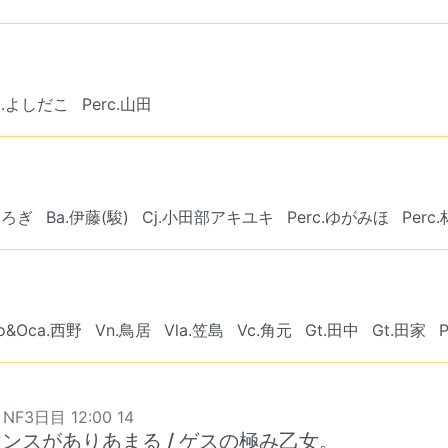
j.よしだこ
Perc.山田
f.ろぎ
Ba.伊藤(駿)
Cj.小田部アキユキ
Perc.ゆがみほ
Perc.
o&Oca.西野
Vn.鳥居
Vla.笠島
Vc.角元
Gt.田中
Gt.田家
 NF3日目 12:00 14
ンスがありあまる / ゲスの極み乙女。