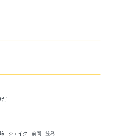
けだ
﨑
ジェイク
前岡
笠島