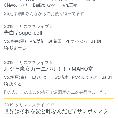
Cj&Vo.しそた
Ba&Vo.なべし
Vn.三輪
25期集結!! みんなからのお便り待ってます!!
2019 クリスマスライブ 5
告白 / supercell
Vo.福井(陽)
Vn.梨花
Gt.福田
Pf.つかぷろ
Ba.鯛
Cj.じょーじ
2019 クリスマスライブ 9
おジャ魔女カーニバル！！ / MAHO堂
Vo.塚原(由)
Fl.わだゆー
Gt.猪木
Pf.でんでんと
Ba.31
Cj.あくと
Flの人、このままの格好で居酒屋の二次会行きました。
2019 クリスマスライブ 12
世界はそれを愛と呼ぶんだぜ / サンボマスター