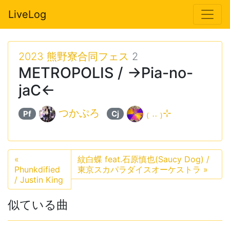
LiveLog
2023 熊野寮合同フェス
2
METROPOLIS / →Pia-no-
jaC←
つかぷろ
₍ .. ₎⊹
Pf
Cj
«
紋白蝶 feat.石原慎也(Saucy Dog) /
Phunkdified
東京スカパラダイスオーケストラ
»
/ Justin King
似ている曲