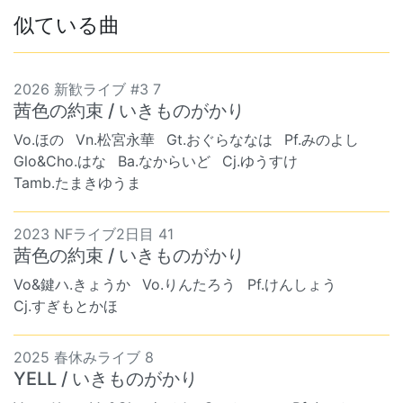
似ている曲
2026 新歓ライブ #3 7
茜色の約束 / いきものがかり
Vo.ほの
Vn.松宮永華
Gt.おぐらななは
Pf.みのよし
Glo&Cho.はな
Ba.なからいど
Cj.ゆうすけ
Tamb.たまきゆうま
2023 NFライブ2日目 41
茜色の約束 / いきものがかり
Vo&鍵ハ.きょうか
Vo.りんたろう
Pf.けんしょう
Cj.すぎもとかほ
2025 春休みライブ 8
YELL / いきものがかり