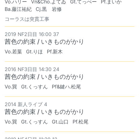
Vo.ハリー
Vn&Cho.よてゐ
Gt.てっぺー
Pf.まいか
Ba.藤江祐紀
Cj.黒 岩修
コーラスは突貫工事
2019 NF2日目 16:00 37
茜色の約束 / いきものがかり
Vo.若葉
Gt.りほ
Pf.新木
2016 NF3日目 14:30 24
茜色の約束 / いきものがかり
Vo.巽
Gt.くっすん
Pf&鍵ハ.松尾
2014 新人ライブ 4
茜色の約束 / いきものがかり
Vo.巽
Gt.くっすん
Gt.山口
Pf.松尾