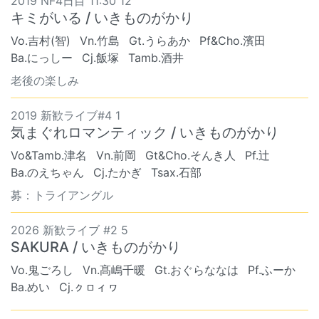
2019 NF4日目 11:30 12
キミがいる / いきものがかり
Vo.吉村(智)
Vn.竹島
Gt.うらあか
Pf&Cho.濱田
Ba.にっしー
Cj.飯塚
Tamb.酒井
老後の楽しみ
2019 新歓ライブ#4 1
気まぐれロマンティック / いきものがかり
Vo&Tamb.津名
Vn.前岡
Gt&Cho.そんき人
Pf.辻
Ba.のえちゃん
Cj.たかぎ
Tsax.石部
募：トライアングル
2026 新歓ライブ #2 5
SAKURA / いきものがかり
Vo.鬼ごろし
Vn.髙嶋千暖
Gt.おぐらななは
Pf.ふーか
Ba.めい
Cj.ㇰㇿィヮ