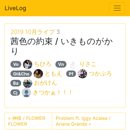
LiveLog
2019 10月ライブ
3
茜色の約束 / いきものがか
り
ちひろ
りさこ
Vo
Vn
ともえ
つかぷろ
Gt&Cho
Pf
おがけん
Ba
きつかぁ！！！
Cj
«
神様 / FLOWER
Problem ft. Iggy Azalea /
FLOWER
Ariana Grande
»