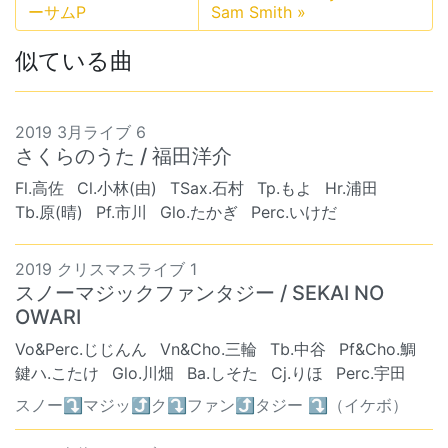
ーサムP
Sam Smith
»
似ている曲
2019 3月ライブ 6
さくらのうた / 福田洋介
Fl.高佐
Cl.小林(由)
TSax.石村
Tp.もよ
Hr.浦田
Tb.原(晴)
Pf.市川
Glo.たかぎ
Perc.いけだ
2019 クリスマスライブ 1
スノーマジックファンタジー / SEKAI NO
OWARI
Vo&Perc.じじんん
Vn&Cho.三輪
Tb.中谷
Pf&Cho.鯛
鍵ハ.こたけ
Glo.川畑
Ba.しそた
Cj.りほ
Perc.宇田
スノー⤵︎マジッ⤴︎ク⤵︎ファン⤴︎タジー ⤵︎（イケボ）