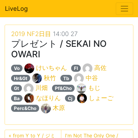
LiveLog
2019 NF2日目
14:00 27
プレゼント / SEKAI NO
OWARI
けいちゃん
高佐
Vo
Fl
秋竹
中谷
Hr&Gt
Tb
川畑
もじ
Gt
Pf&Cho
なほりん
しょーご
Ba
Cj
木原
Perc&Cho
«
from Y to Y / ジミ
I'm Not The Only One /