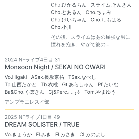
Cho.ひかるちん
スライム.そんき人
Cho.とあるん
Cho.ちょみ
Cho.けいちゃん
Cho.しもはる
Cho.小川
その後、スライムはあの屈強な男に
憧れを抱き、やがて彼の...
2024 NFライブ4日目 31
Monsoon Night / SEKAI NO OWARI
Vo.Higaki
ASax.長坂京祐
TSax.なべし
Tp.山西たかと
Tb.衣桃
Gt.あらしゅん
Pf.たいむ
Ba&Cho.くぼきん
Cj&Perc.₍ .. ₎⊹
Tom.やまゆう
アンプラエレスイ部
2025 NFライブ1日目 49
DREAM SOLISTER / TRUE
Vo.きょうか
Fl.みき
Fl.みさき
Cl.みのよし