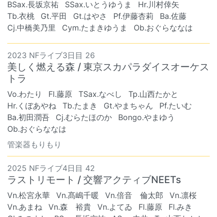
BSax.長坂京祐
SSax.いとうゆうま
Hr.川村倖矢
Tb.衣桃
Gt.平田
Gt.はやさ
Pf.伊藤杏莉
Ba.佐藤
Cj.中橋美乃里
Cym.たまきゆうま
Ob.おぐらななは
2023 NFライブ3日目 26
美しく燃える森 / 東京スカパラダイスオーケス
トラ
Vo.わたり
Fl.藤原
TSax.なべし
Tp.山西たかと
Hr.くぼあやね
Tb.たまき
Gt.やまちゃん
Pf.たいむ
Ba.初田潤吾
Cj.むらたほのか
Bongo.やまゆう
Ob.おぐらななは
管楽器もりもり
2025 NFライブ4日目 42
ラストリモート / 交響アクティブNEETs
Vn.松宮永華
Vn.髙嶋千暖
Vn.倍音 倫太郎
Vn.凛桜
Vn.あまね
Vn.森 裕貴
Vn.よてゐ
Fl.藤原
Fl.みき