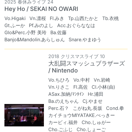
2025 春休みライブ 24
Hey Ho / SEKAI NO OWARI
Vo.Higaki
Vn.凛桜
Fl.みき
Tp.山西たかと
Tb.衣桃
Gt.ふーか
Pf.みのよし
Acc.おぐらななは
Glo&Perc.小野 美玲
Ba.佐藤
Banjo&Mandolin.あらしゅん
Snare.やまゆう
2018 クリスマスライブ 10
大乱闘スマッシュブラザーズ
/ Nintendo
Vo.ちひろ
Vo.中村
Vn.岩崎
Vn.りさこ
Fl.高佐
Cl.小林(由)
ASax.加納/ﾏﾝﾀｲﾝ
Hr.浦田
Ba.のえちゃん
Cj.やませ
Perc.石？
こがね丸.長坂
Cond.拳
カイチョウMIYATAKE.ぺっきー
カービィ.福井
Cho.しゅがー
Cho.ごふじ
Cho.しょーご