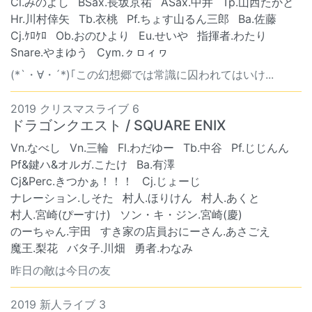
Cl.みのよし
BSax.長坂京祐
ASax.中井
Tp.山西たかと
Hr.川村倖矢
Tb.衣桃
Pf.ちょす山るん三郎
Ba.佐藤
Cj.ｹﾛｹﾛ
Ob.おのひより
Eu.せいや
指揮者.わたり
Snare.やまゆう
Cym.ㇰㇿィヮ
(*`・∀・´*)｢この幻想郷では常識に囚われてはいけ...
2019 クリスマスライブ 6
ドラゴンクエスト / SQUARE ENIX
Vn.なべし
Vn.三輪
Fl.わだゆー
Tb.中谷
Pf.じじんん
Pf&鍵ハ&オルガ.こたけ
Ba.有澤
Cj&Perc.きつかぁ！！！
Cj.じょーじ
ナレーション.しそた
村人.ほりけん
村人.あくと
村人.宮崎(ぴーすけ)
ソン・キ・ジン.宮崎(慶)
のーちゃん.宇田
すき家の店員おにーさん.あさごえ
魔王.梨花
バタ子.川畑
勇者.わなみ
昨日の敵は今日の友
2019 新人ライブ 3