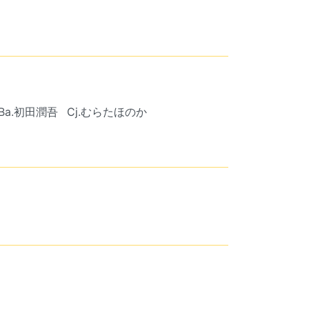
Ba.初田潤吾
Cj.むらたほのか