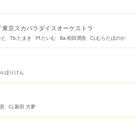
og) / 東京スカパラダイスオーケストラ
かと
Tb.たまき
Pf.たいむ
Ba.初田潤吾
Cj.むらたほのか
ho.ほりけん
潤吾
Cj.新田 大夢