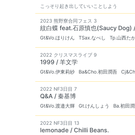
こっそり起き出していいことしよう
2023 熊野寮合同フェス 3
紋白蝶 feat.石原慎也(Saucy D
Gt&Vo.ほりけん
TSax.なべし
Tp.山西た
2022 クリスマスライブ 9
1999 / 羊文学
Gt&Vo.伊東莉紗
Ba&Cho.初田潤吾
Cj&C
2022 NF3日目 7
Q&A / 秦基博
Gt&Vo.渡邉大輝
Gt.けんしょう
Ba.初田
2022 NF3日目 13
lemonade / Chilli Beans.