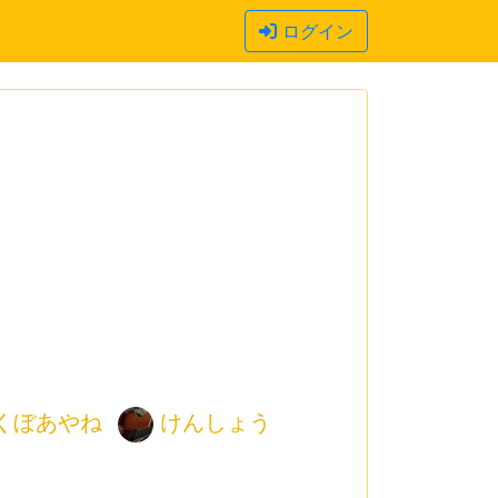
ログイン
くぼあやね
けんしょう