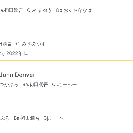
Ba.初田潤吾
Cj.やまゆう
Ob.おぐらななは
初田潤吾
Cj.みずのゆず
22年1...
 John Denver
.つかぷろ
Ba.初田潤吾
Cj.こーへー
かぷろ
Ba.初田潤吾
Cj.こーへー