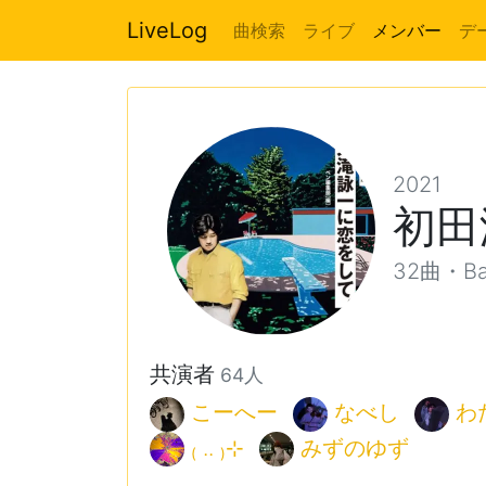
LiveLog
曲検索
ライブ
メンバー
デ
2021
初田
32曲・Ba
共演者
64人
こーへー
なべし
わ
₍ .. ₎⊹
みずのゆず