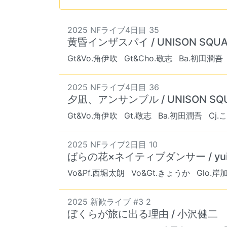
2025 NFライブ4日目 35
黄昏インザスパイ / UNISON SQUA
Gt&Vo.角伊吹
Gt&Cho.敬志
Ba.初田潤吾
2025 NFライブ4日目 36
夕凪、アンサンブル / UNISON SQU
Gt&Vo.角伊吹
Gt.敬志
Ba.初田潤吾
Cj.
2025 NFライブ2日目 10
ばらの花×ネイティブダンサー / yui(
Vo&Pf.西堀太朗
Vo&Gt.きょうか
Glo.岸
2025 新歓ライブ #3 2
ぼくらが旅に出る理由 / 小沢健二