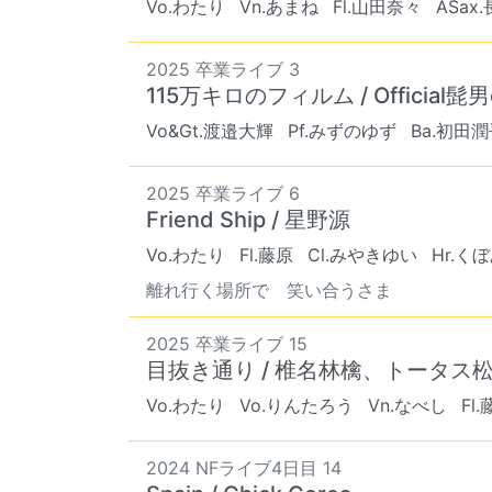
Vo.わたり
Vn.あまね
Fl.山田奈々
ASax
2025 卒業ライブ 3
115万キロのフィルム / Official髭男
Vo&Gt.渡邉大輝
Pf.みずのゆず
Ba.初田
2025 卒業ライブ 6
Friend Ship / 星野源
Vo.わたり
Fl.藤原
Cl.みやきゆい
Hr.く
離れ行く場所で 笑い合うさま
2025 卒業ライブ 15
目抜き通り / 椎名林檎、トータス
Vo.わたり
Vo.りんたろう
Vn.なべし
Fl
2024 NFライブ4日目 14