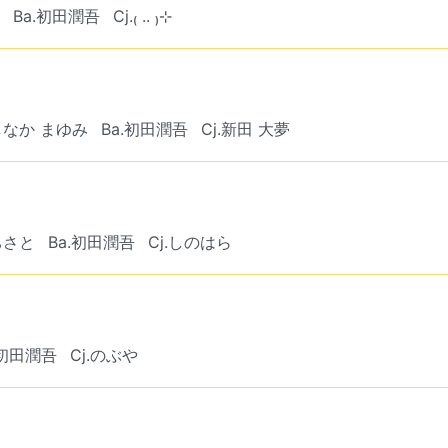
Ba.初田潤吾
Cj.₍ .. ₎⊹
にしなか まゆみ
Ba.初田潤吾
Cj.新田 大夢
.ちさと
Ba.初田潤吾
Cj.しのはら
.初田潤吾
Cj.のぶや