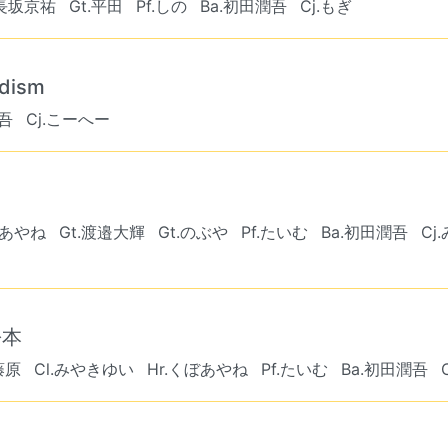
.長坂京祐
Gt.平田
Pf.しの
Ba.初田潤吾
Cj.もぎ
dism
潤吾
Cj.こーへー
ぼあやね
Gt.渡邉大輝
Gt.のぶや
Pf.たいむ
Ba.初田潤吾
Cj
松本
.藤原
Cl.みやきゆい
Hr.くぼあやね
Pf.たいむ
Ba.初田潤吾