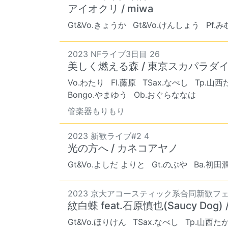
アイオクリ / miwa
Gt&Vo.きょうか
Gt&Vo.けんしょう
Pf.
2023 NFライブ3日目 26
美しく燃える森 / 東京スカパラダ
Vo.わたり
Fl.藤原
TSax.なべし
Tp.山西
Bongo.やまゆう
Ob.おぐらななは
管楽器もりもり
2023 新歓ライブ#2 4
光の方へ / カネコアヤノ
Gt&Vo.よしだ よりと
Gt.のぶや
Ba.初田
2023 京大アコースティック系合同新歓フェ
紋白蝶 feat.石原慎也(Saucy D
Gt&Vo.ほりけん
TSax.なべし
Tp.山西た