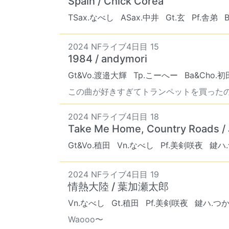
Spain / Chick Corea
TSax.なべし
ASax.中井
Gt.玄
Pf.舎弟
2024 NFライブ4日目 15
1984 / andymori
Gt&Vo.渡邉大輝
Tp.こーへー
Ba&Cho.
この曲が好きすぎてトランペットを買ったのが20
2024 NFライブ4日目 18
Take Me Home, Country Roads /
Gt&Vo.稙田
Vn.なべし
Pf.美剣咲夜
鍵ハ
2024 NFライブ4日目 19
情熱大陸 / 葉加瀬太郎
Vn.なべし
Gt.稙田
Pf.美剣咲夜
鍵ハ.つ
Waooo〜