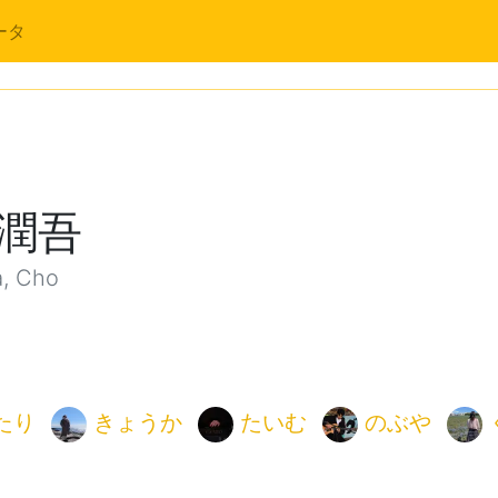
ータ
潤吾
, Cho
たり
きょうか
たいむ
のぶや