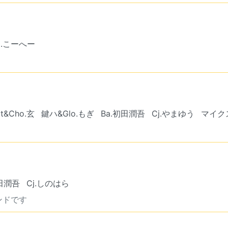
j.こーへー
t&Cho.玄
鍵ハ&Glo.もぎ
Ba.初田潤吾
Cj.やまゆう
マイクス
初田潤吾
Cj.しのはら
ンドです