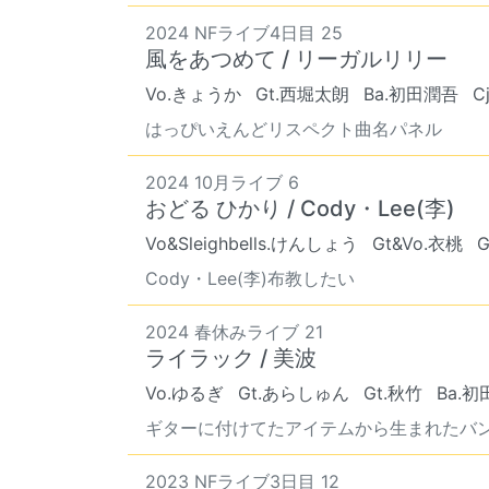
2024 NFライブ4日目 25
風をあつめて / リーガルリリー
Vo.きょうか
Gt.西堀太朗
Ba.初田潤吾
C
はっぴいえんどリスペクト曲名パネル
2024 10月ライブ 6
おどる ひかり / Cody・Lee(李)
Vo&Sleighbells.けんしょう
Gt&Vo.衣桃
G
Cody・Lee(李)布教したい
2024 春休みライブ 21
ライラック / 美波
Vo.ゆるぎ
Gt.あらしゅん
Gt.秋竹
Ba.
ギターに付けてたアイテムから生まれたバ
2023 NFライブ3日目 12