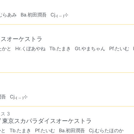
みむらあみ
Ba.初田潤吾
Cj.₍ .. ₎⊹
イスオーケストラ
たかと
Hr.くぼあやね
Tb.たまき
Gt.やまちゃん
Pf.たいむ
潤吾
Cj.₍ .. ₎⊹
ス 3
og) / 東京スカパラダイスオーケストラ
かと
Tb.たまき
Pf.たいむ
Ba.初田潤吾
Cj.むらたほのか