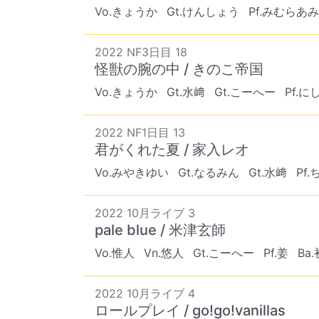
Vo.きょうか
Gt.けんしょう
Pf.みむらあみ
2022 NF3日目 18
怪獣の腕の中 / きのこ帝国
Vo.きょうか
Gt.水﨑
Gt.こーへー
Pf.
2022 NF1日目 13
君がくれた夏 / 家入レオ
Vo.みやきゆい
Gt.なるみん
Gt.水﨑
Pf
2022 10月ライブ 3
pale blue / 米津玄師
Vo.惟人
Vn.悠人
Gt.こーへー
Pf.姜
Ba
2022 10月ライブ 4
ロールプレイ / go!go!vanillas