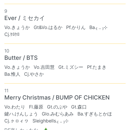
9
Ever / ミセカイ
Vo.きょうか
Gt&Vo.はるか
Pf.かりん
Ba.₍ .. ₎⊹
Cj.ｹﾛｹﾛ
10
Butter / BTS
Vo.きょうか
Vo.吉田慧
Gt.ミズシー
Pf.たまき
Ba.惟人
Cj.やさか
11
Merry Christmas / BUMP OF CHICKEN
Vo.わたり
Fl.藤原
Gt.のぶや
Gt.森口
鍵ハ.けんしょう
Glo.みむらあみ
Ba.すぎもとかほ
Cj.ㇰㇿィヮ
Sleighbells.₍ .. ₎⊹