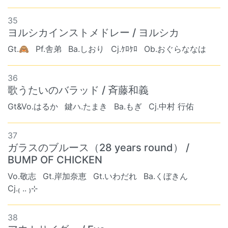
35
ヨルシカインストメドレー / ヨルシカ
Gt.🙈
Pf.舎弟
Ba.しおり
Cj.ｹﾛｹﾛ
Ob.おぐらななは
36
歌うたいのバラッド / 斉藤和義
Gt&Vo.はるか
鍵ハ.たまき
Ba.もぎ
Cj.中村 行佑
37
ガラスのブルース（28 years round） /
BUMP OF CHICKEN
Vo.敬志
Gt.岸加奈恵
Gt.いわだれ
Ba.くぼきん
Cj.₍ .. ₎⊹
38