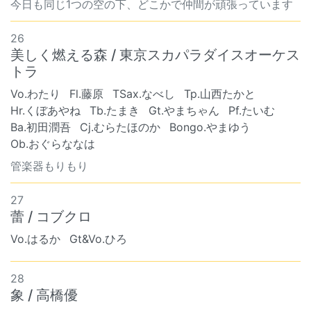
今日も同じ1つの空の下、どこかで仲間が頑張っています
26
美しく燃える森 / 東京スカパラダイスオーケス
トラ
Vo.わたり
Fl.藤原
TSax.なべし
Tp.山西たかと
Hr.くぼあやね
Tb.たまき
Gt.やまちゃん
Pf.たいむ
Ba.初田潤吾
Cj.むらたほのか
Bongo.やまゆう
Ob.おぐらななは
管楽器もりもり
27
蕾 / コブクロ
Vo.はるか
Gt&Vo.ひろ
28
象 / 高橋優