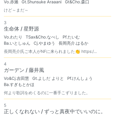
Vo.赤瀨
Gt.Shunsuke Araaani
Gt&Cho.森口
けど～まだ～
3
生命体 / 星野源
Vo.わたり
TSax&Cho.なべし
Pf.たいむ
Ba.いとしゅん
Cj.やまゆう
長岡亮介.はるか
長岡亮介氏ご本人がNFに来られました👏 https:/...
4
ガーデン / 藤井風
Vo&Cj.吉田慧
Gt.よしだ よりと
Pf.けんしょう
Ba.すぎもとかほ
何より歌詞をめくるのに一番手こずりました。
5
正しくなれない / ずっと真夜中でいいのに。