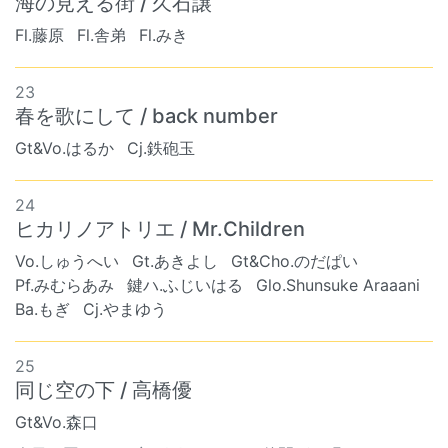
海の見える街 / 久石譲
Fl.藤原
Fl.舎弟
Fl.みき
23
春を歌にして / back number
Gt&Vo.はるか
Cj.鉄砲玉
24
ヒカリノアトリエ / Mr.Children
Vo.しゅうへい
Gt.あきよし
Gt&Cho.のだぱい
Pf.みむらあみ
鍵ハ.ふじいはる
Glo.Shunsuke Araaani
Ba.もぎ
Cj.やまゆう
25
同じ空の下 / 高橋優
Gt&Vo.森口