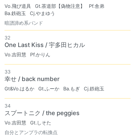
Vo.飛び道具
Gt.茶道部【偽物注意】
Pf.舎弟
Ba.鉄砲玉
Cj.やまゆう
暗譜諦め系バンド
32
One Last Kiss / 宇多田ヒカル
Vo.吉田慧
Pf.かりん
33
幸せ / back number
Gt&Vo.はるか
Gt.ふーか
Ba.もぎ
Cj.鉄砲玉
34
スプートニク / the peggies
Vo.吉田慧
Gt.しそた
自分とアンプラの転換点