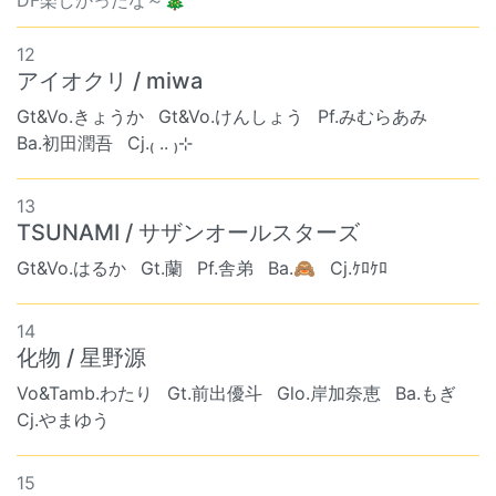
DF楽しかったな～🎄
12
アイオクリ / miwa
Gt&Vo.きょうか
Gt&Vo.けんしょう
Pf.みむらあみ
Ba.初田潤吾
Cj.₍ .. ₎⊹
13
TSUNAMI / サザンオールスターズ
Gt&Vo.はるか
Gt.蘭
Pf.舎弟
Ba.🙈
Cj.ｹﾛｹﾛ
14
化物 / 星野源
Vo&Tamb.わたり
Gt.前出優斗
Glo.岸加奈恵
Ba.もぎ
Cj.やまゆう
15