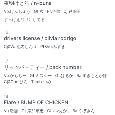
夜明けと蛍 / n-buna
Vo.けんしょう
Gt.玄
Pf.舎弟
Cj.鉄砲玉
すっげえﾅﾌﾞﾅﾌﾞしてる
16
drivers license / olivia rodrigo
Cj&Vo.池内しんり
Pf&Vo.みずき
17
リッツパーティー / back number
Vo.かもちー
Gt.ミズシー
Gt.はるか
Ba.すぎもとかほ
Cj&Cho.ひろ
Tamb.つめ
18
Flare / BUMP OF CHICKEN
Vo.敬志
Gt.岸加奈恵
Gt.いわだれ
Ba.くぼきん