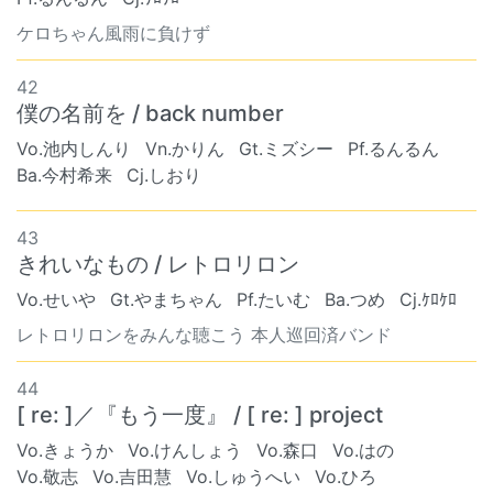
ケロちゃん風雨に負けず
42
僕の名前を / back number
Vo.池内しんり
Vn.かりん
Gt.ミズシー
Pf.るんるん
Ba.今村希来
Cj.しおり
43
きれいなもの / レトロリロン
Vo.せいや
Gt.やまちゃん
Pf.たいむ
Ba.つめ
Cj.ｹﾛｹﾛ
レトロリロンをみんな聴こう 本人巡回済バンド
44
[ re: ]／『もう一度』 / [ re: ] project
Vo.きょうか
Vo.けんしょう
Vo.森口
Vo.はの
Vo.敬志
Vo.吉田慧
Vo.しゅうへい
Vo.ひろ