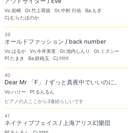
アウトサイダー / Eve
Vo.岩崎
Gt.竹上尋規
Gt.中村 行佑
Ba.もぎ
Cj.むらたほのか
39
オールドファッション / back number
Vo.はるか
Vn.今井美里
Gt.池内しんり
Gt.ミズシー
Pf.たまき
Ba.鉄砲玉
Cj.ｹﾛｹﾛ
40
Dear Mr 「F」 / ずっと真夜中でいいのに。
Vo.ハリー
Pf.るんるん
ピアノの人ここから3連続らしいです
41
ネイティブフェイス / 上海アリス幻樂団
Pf.るんるん
Cj.ｹﾛｹﾛ