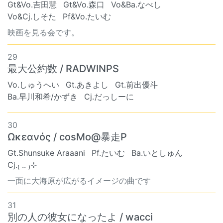
Gt&Vo.吉田慧
Gt&Vo.森口
Vo&Ba.なべし
Vo&Cj.しそた
Pf&Vo.たいむ
映画を見る会です。
29
最大公約数 / RADWINPS
Vo.しゅうへい
Gt.あきよし
Gt.前出優斗
Ba.早川和希/かずき
Cj.だっしーに
30
Ωκεανός / cosMo@暴走P
Gt.Shunsuke Araaani
Pf.たいむ
Ba.いとしゅん
Cj.₍ .. ₎⊹
一面に大海原が広がるイメージの曲です
31
別の人の彼女になったよ / wacci