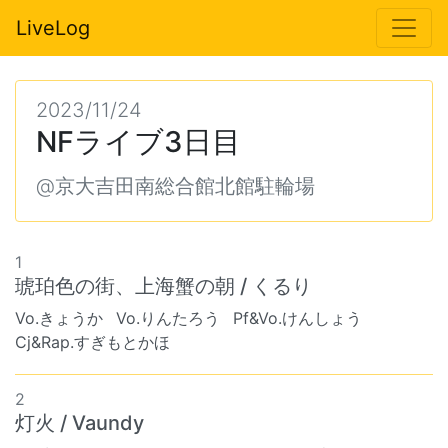
LiveLog
2023/11/24
NFライブ3日目
@京大吉田南総合館北館駐輪場
1
琥珀色の街、上海蟹の朝 / くるり
Vo.きょうか
Vo.りんたろう
Pf&Vo.けんしょう
Cj&Rap.すぎもとかほ
2
灯火 / Vaundy