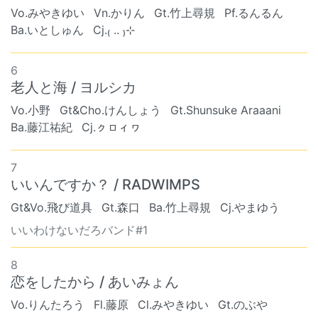
Vo.みやきゆい
Vn.かりん
Gt.竹上尋規
Pf.るんるん
Ba.いとしゅん
Cj.₍ .. ₎⊹
6
老人と海 / ヨルシカ
Vo.小野
Gt&Cho.けんしょう
Gt.Shunsuke Araaani
Ba.藤江祐紀
Cj.ㇰㇿィヮ
7
いいんですか？ / RADWIMPS
Gt&Vo.飛び道具
Gt.森口
Ba.竹上尋規
Cj.やまゆう
いいわけないだろバンド#1
8
恋をしたから / あいみょん
Vo.りんたろう
Fl.藤原
Cl.みやきゆい
Gt.のぶや