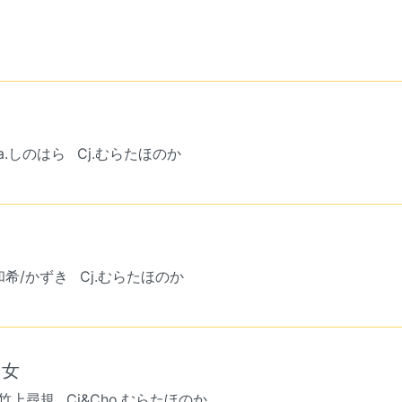
a.しのはら
Cj.むらたほのか
和希/かずき
Cj.むらたほのか
乙女
.竹上尋規
Cj&Cho.むらたほのか