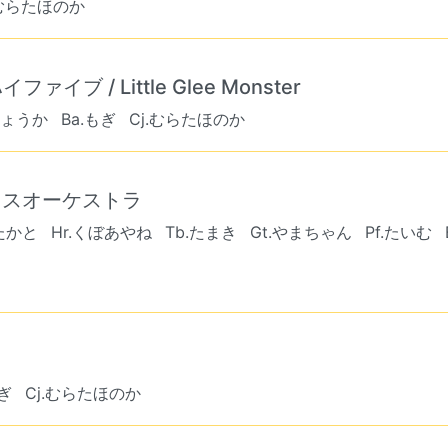
.むらたほのか
 / Little Glee Monster
きょうか
Ba.もぎ
Cj.むらたほのか
イスオーケストラ
たかと
Hr.くぼあやね
Tb.たまき
Gt.やまちゃん
Pf.たいむ
もぎ
Cj.むらたほのか