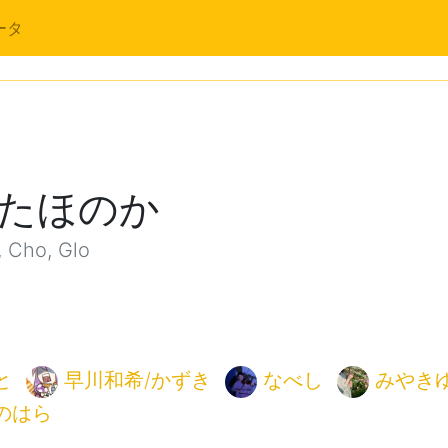
ータ
たほのか
 Cho, Glo
と
早川和希/かずき
なべし
みやき
のはら