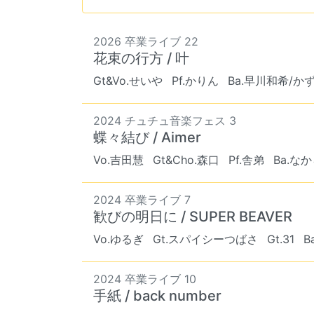
2026 卒業ライブ 22
花束の行方 / 叶
Gt&Vo.せいや
Pf.かりん
Ba.早川和希/か
2024 チュチュ音楽フェス 3
蝶々結び / Aimer
Vo.吉田慧
Gt&Cho.森口
Pf.舎弟
Ba.な
2024 卒業ライブ 7
歓びの明日に / SUPER BEAVER
Vo.ゆるぎ
Gt.スパイシーつばさ
Gt.31
B
2024 卒業ライブ 10
手紙 / back number