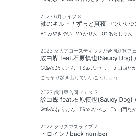
2023 6月ライブ 8
袖のキルト / ずっと真夜中でいい
Vo.みやきゆい
Vn.かりん
Gt.あらしゅん
2023 京大アコースティック系合同新歓フェ
紋白蝶 feat.石原慎也(Saucy D
Gt&Vo.ほりけん
TSax.なべし
Tp.山西た
こっそり起き出していいことしよう
2023 熊野寮合同フェス 3
紋白蝶 feat.石原慎也(Saucy D
Gt&Vo.ほりけん
TSax.なべし
Tp.山西た
2022 クリスマスライブ 7
ヒロイン / back number