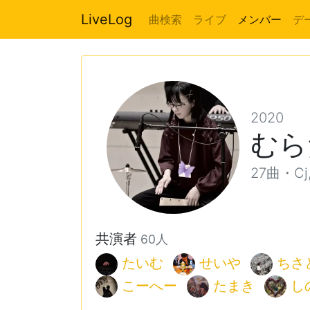
LiveLog
曲検索
ライブ
メンバー
デ
2020
むら
27曲・Cj,
共演者
60人
たいむ
せいや
ちさ
こーへー
たまき
し