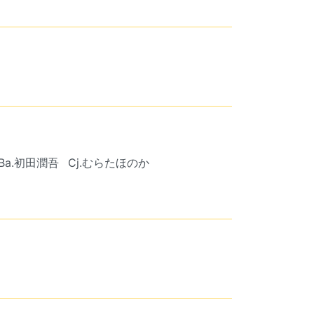
Ba.初田潤吾
Cj.むらたほのか