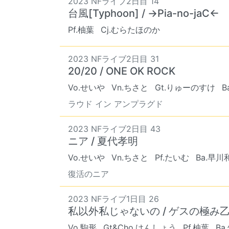
2023 NFライブ2日目 14
台風[Typhoon] / →Pia-no-jaC←
Pf.柚葉
Cj.むらたほのか
2023 NFライブ2日目 31
20/20 / ONE OK ROCK
Vo.せいや
Vn.ちさと
Gt.りゅーのすけ
B
ラウド イン アンプラグド
2023 NFライブ2日目 43
ニア / 夏代孝明
Vo.せいや
Vn.ちさと
Pf.たいむ
Ba.早川
復活のニア
2023 NFライブ1日目 26
私以外私じゃないの / ゲスの極み
Vo.駒形
Gt&Cho.けんしょう
Pf.柚葉
Ba