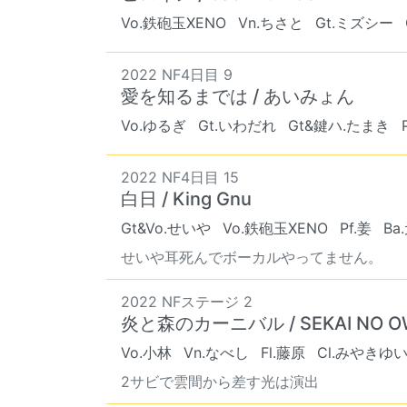
Vo.鉄砲玉XENO
Vn.ちさと
Gt.ミズシー
2022 NF4日目 9
愛を知るまでは / あいみょん
Vo.ゆるぎ
Gt.いわだれ
Gt&鍵ハ.たまき
2022 NF4日目 15
白日 / King Gnu
Gt&Vo.せいや
Vo.鉄砲玉XENO
Pf.姜
Ba
せいや耳死んでボーカルやってません。
2022 NFステージ 2
炎と森のカーニバル / SEKAI NO O
Vo.小林
Vn.なべし
Fl.藤原
Cl.みやきゆ
2サビで雲間から差す光は演出