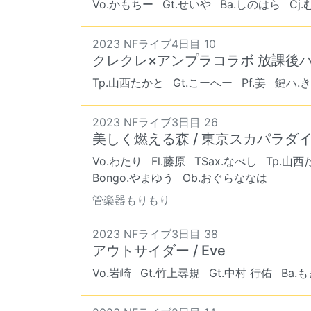
Vo.かもちー
Gt.せいや
Ba.しのはら
Cj
2023 NFライブ4日目 10
クレクレ×アンプラコラボ 放課後ハイファイブ
Tp.山西たかと
Gt.こーへー
Pf.姜
鍵ハ.
2023 NFライブ3日目 26
美しく燃える森 / 東京スカパラダ
Vo.わたり
Fl.藤原
TSax.なべし
Tp.山西
Bongo.やまゆう
Ob.おぐらななは
管楽器もりもり
2023 NFライブ3日目 38
アウトサイダー / Eve
Vo.岩崎
Gt.竹上尋規
Gt.中村 行佑
Ba.