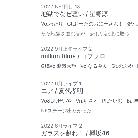
2022 NF1日目 18
地獄でなぜ悪い / 星野源
Vo.わたり
Gt.おーたのおにーさん！
鍵ハ
ただ地獄を進む者が 悲しい記憶に勝つ
2022 9月上旬ライブ 2
million films / コブクロ
Gt&Vo.渡邉大輝
Vo.なるみん
Gt.のぶや
2022 6月ライブ 1
ニア / 夏代孝明
Vo&Gt.せいや
Vn.ちさと
Pf.たいむ
Ba
NFステージ出たかった
2022 6月ライブ 2
ガラスを割れ！ / 欅坂46