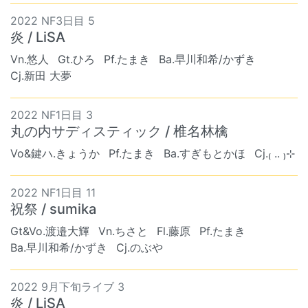
2022 NF3日目 5
炎 / LiSA
Vn.悠人
Gt.ひろ
Pf.たまき
Ba.早川和希/かずき
Cj.新田 大夢
2022 NF1日目 3
丸の内サディスティック / 椎名林檎
Vo&鍵ハ.きょうか
Pf.たまき
Ba.すぎもとかほ
Cj.₍ .. ₎⊹
2022 NF1日目 11
祝祭 / sumika
Gt&Vo.渡邉大輝
Vn.ちさと
Fl.藤原
Pf.たまき
Ba.早川和希/かずき
Cj.のぶや
2022 9月下旬ライブ 3
炎 / LiSA