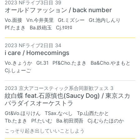
2023 NFライブ3日目 39
オールドファッション / back number
Vo.面接
Vn.今井美里
Gt.ミズシー
Gt.池内しんり
Pf.たまき
Ba.鉄砲玉
Cj.ｹﾛｹﾛ
2023 NFライブ2日目 34
i care / Homecomings
Vo.きょうか
Gt.31
Pf&Cho.たまき
Ba&Cho.やまもと
Cj.しょーご
2023 京大アコースティック系合同新歓フェス 3
紋白蝶 feat.石原慎也(Saucy Dog) / 東京スカ
パラダイスオーケストラ
Gt&Vo.ほりけん
TSax.なべし
Tp.山西たかと
Tb.たまき
Pf.たいむ
Ba.初田潤吾
Cj.むらたほのか
こっそり起き出していいことしよう