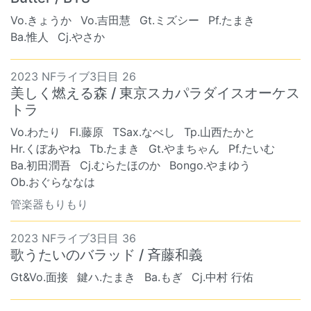
Vo.きょうか
Vo.吉田慧
Gt.ミズシー
Pf.たまき
Ba.惟人
Cj.やさか
2023 NFライブ3日目 26
美しく燃える森 / 東京スカパラダイスオーケス
トラ
Vo.わたり
Fl.藤原
TSax.なべし
Tp.山西たかと
Hr.くぼあやね
Tb.たまき
Gt.やまちゃん
Pf.たいむ
Ba.初田潤吾
Cj.むらたほのか
Bongo.やまゆう
Ob.おぐらななは
管楽器もりもり
2023 NFライブ3日目 36
歌うたいのバラッド / 斉藤和義
Gt&Vo.面接
鍵ハ.たまき
Ba.もぎ
Cj.中村 行佑