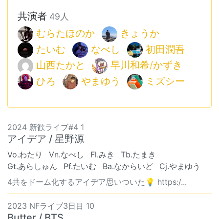
共演者
49人
むらたほのか
きょうか
たいむ
なべし
初田潤吾
山西たかと
早川和希/かずき
ひろ
やまゆう
ミズシー
2024 新歓ライブ#4 1
アイデア / 星野源
Vo.わたり
Vn.なべし
Fl.みき
Tb.たまき
Gt.あらしゅん
Pf.たいむ
Ba.なからいど
Cj.やまゆう
4共をドーム化するアイデア思いついた💡 https:/...
2023 NFライブ3日目 10
Butter / BTS