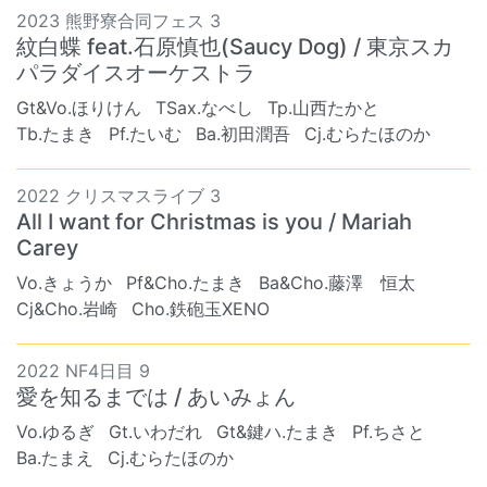
2023 熊野寮合同フェス 3
紋白蝶 feat.石原慎也(Saucy Dog) / 東京スカ
パラダイスオーケストラ
Gt&Vo.ほりけん
TSax.なべし
Tp.山西たかと
Tb.たまき
Pf.たいむ
Ba.初田潤吾
Cj.むらたほのか
2022 クリスマスライブ 3
All I want for Christmas is you / Mariah
Carey
Vo.きょうか
Pf&Cho.たまき
Ba&Cho.藤澤 恒太
Cj&Cho.岩崎
Cho.鉄砲玉XENO
2022 NF4日目 9
愛を知るまでは / あいみょん
Vo.ゆるぎ
Gt.いわだれ
Gt&鍵ハ.たまき
Pf.ちさと
Ba.たまえ
Cj.むらたほのか