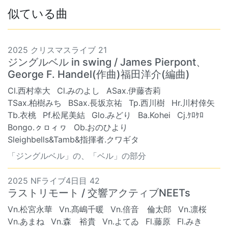
似ている曲
2025 クリスマスライブ 21
ジングルベル in swing / James Pierpont、
George F. Handel(作曲)福田洋介(編曲)
Cl.西村幸大
Cl.みのよし
ASax.伊藤杏莉
TSax.柏樹みち
BSax.長坂京祐
Tp.西川樹
Hr.川村倖矢
Tb.衣桃
Pf.松尾美結
Glo.みどり
Ba.Kohei
Cj.ｹﾛｹﾛ
Bongo.ㇰㇿィヮ
Ob.おのひより
Sleighbells&Tamb&指揮者.クワギタ
「ジングルベル」の、「ベル」の部分
2025 NFライブ4日目 42
ラストリモート / 交響アクティブNEETs
Vn.松宮永華
Vn.髙嶋千暖
Vn.倍音 倫太郎
Vn.凛桜
Vn.あまね
Vn.森 裕貴
Vn.よてゐ
Fl.藤原
Fl.みき