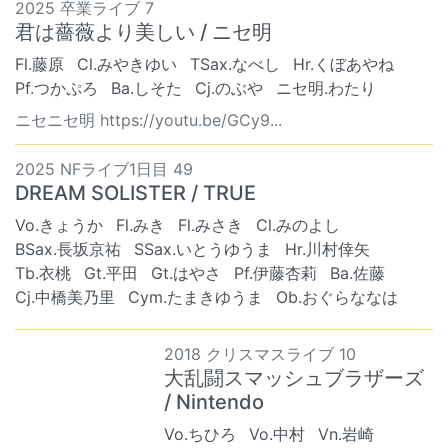
2025 卒業ライブ 7
君は薔薇より美しい / ニセ明
Fl.藤原
Cl.みやきゆい
TSax.なべし
Hr.くぼあやね
Pf.つかぷろ
Ba.しそた
Cj.のぶや
ニセ明.わたり
ニセニセ明 https://youtu.be/GCy9...
2025 NFライブ1日目 49
DREAM SOLISTER / TRUE
Vo.きょうか
Fl.みき
Fl.みさき
Cl.みのよし
BSax.長坂京祐
SSax.いとうゆうま
Hr.川村倖矢
Tb.衣桃
Gt.平田
Gt.はやさ
Pf.伊藤杏莉
Ba.佐藤
Cj.中橋美乃里
Cym.たまきゆうま
Ob.おぐらななは
2018 クリスマスライブ 10
大乱闘スマッシュブラザーズ
/ Nintendo
Vo.ちひろ
Vo.中村
Vn.岩崎