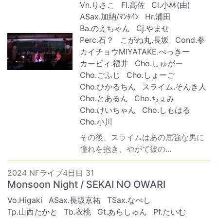
Vn.りさこ
Fl.高佐
Cl.小林(由)
ASax.加納/ﾏﾝﾀｲﾝ
Hr.浦田
Ba.のえちゃん
Cj.やませ
Perc.石？
こがね丸.長坂
Cond.拳
カイチョウMIYATAKE.ぺっきー
カービィ.福井
Cho.しゅがー
Cho.ごふじ
Cho.しょーご
Cho.ひかるちん
スライム.そんき人
Cho.とあるん
Cho.ちょみ
Cho.けいちゃん
Cho.しもはる
Cho.小川
その後、スライムはあの屈強な男に
憧れを抱き、やがて彼の...
2024 NFライブ4日目 31
Monsoon Night / SEKAI NO OWARI
Vo.Higaki
ASax.長坂京祐
TSax.なべし
Tp.山西たかと
Tb.衣桃
Gt.あらしゅん
Pf.たいむ