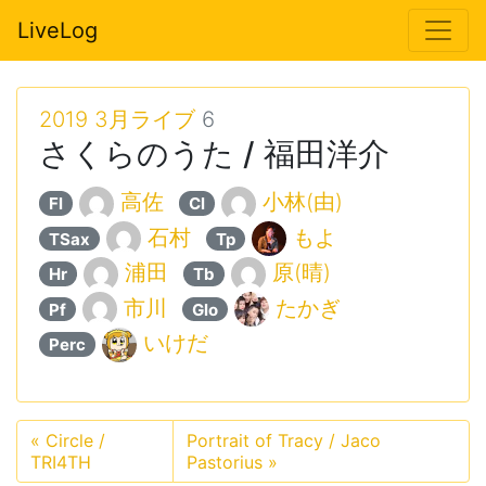
LiveLog
2019 3月ライブ
6
さくらのうた / 福田洋介
高佐
小林(由)
Fl
Cl
石村
もよ
TSax
Tp
浦田
原(晴)
Hr
Tb
市川
たかぎ
Pf
Glo
いけだ
Perc
«
Circle /
Portrait of Tracy / Jaco
TRI4TH
Pastorius
»