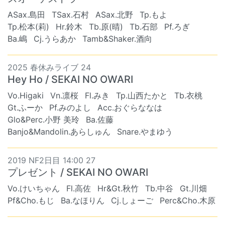
ASax.島田
TSax.石村
ASax.北野
Tp.もよ
Tp.松本(莉)
Hr.鈴木
Tb.原(晴)
Tb.石部
Pf.ろぎ
Ba.嶋
Cj.うらあか
Tamb&Shaker.酒向
2025 春休みライブ 24
Hey Ho / SEKAI NO OWARI
Vo.Higaki
Vn.凛桜
Fl.みき
Tp.山西たかと
Tb.衣桃
Gt.ふーか
Pf.みのよし
Acc.おぐらななは
Glo&Perc.小野 美玲
Ba.佐藤
Banjo&Mandolin.あらしゅん
Snare.やまゆう
2019 NF2日目 14:00 27
プレゼント / SEKAI NO OWARI
Vo.けいちゃん
Fl.高佐
Hr&Gt.秋竹
Tb.中谷
Gt.川畑
Pf&Cho.もじ
Ba.なほりん
Cj.しょーご
Perc&Cho.木原