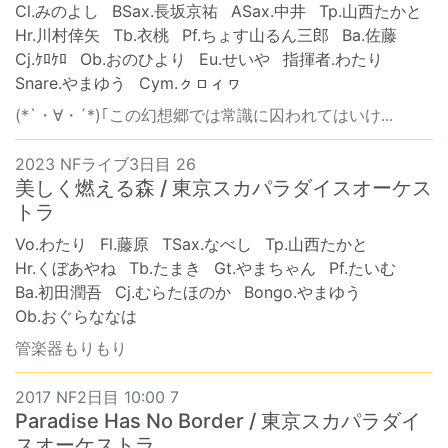
Cl.みのよし
BSax.長坂京祐
ASax.中井
Tp.山西たかと
Hr.川村倖矢
Tb.衣桃
Pf.ちょす山るん三郎
Ba.佐藤
Cj.ｹﾛｹﾛ
Ob.おのひより
Eu.せいや
指揮者.わたり
Snare.やまゆう
Cym.ㇰㇿィヮ
(*`・∀・´*)｢この幻想郷では常識に囚われてはいけ...
2023 NFライブ3日目 26
美しく燃える森 / 東京スカパラダイスオーケス
トラ
Vo.わたり
Fl.藤原
TSax.なべし
Tp.山西たかと
Hr.くぼあやね
Tb.たまき
Gt.やまちゃん
Pf.たいむ
Ba.初田潤吾
Cj.むらたほのか
Bongo.やまゆう
Ob.おぐらななは
管楽器もりもり
2017 NF2日目 10:00 7
Paradise Has No Border / 東京スカパラダイ
スオーケストラ