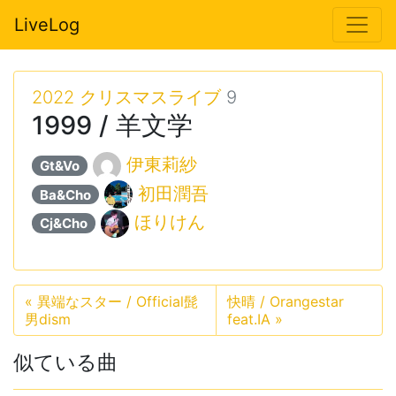
LiveLog
2022 クリスマスライブ
9
1999 / 羊文学
伊東莉紗
Gt&Vo
初田潤吾
Ba&Cho
ほりけん
Cj&Cho
«
異端なスター / Official髭
快晴 / Orangestar
男dism
feat.IA
»
似ている曲