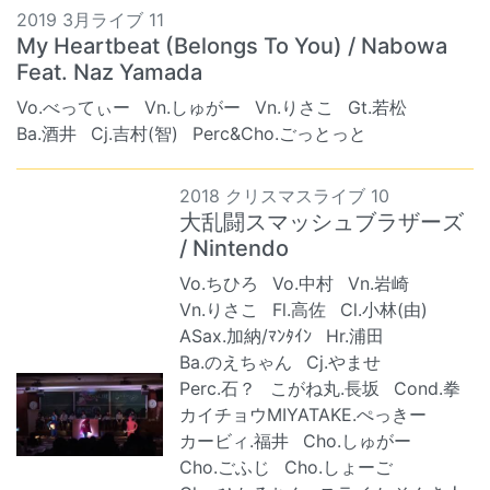
2019 3月ライブ 11
My Heartbeat (Belongs To You) / Nabowa
Feat. Naz Yamada
Vo.べってぃー
Vn.しゅがー
Vn.りさこ
Gt.若松
Ba.酒井
Cj.吉村(智)
Perc&Cho.ごっとっと
2018 クリスマスライブ 10
大乱闘スマッシュブラザーズ
/ Nintendo
Vo.ちひろ
Vo.中村
Vn.岩崎
Vn.りさこ
Fl.高佐
Cl.小林(由)
ASax.加納/ﾏﾝﾀｲﾝ
Hr.浦田
Ba.のえちゃん
Cj.やませ
Perc.石？
こがね丸.長坂
Cond.拳
カイチョウMIYATAKE.ぺっきー
カービィ.福井
Cho.しゅがー
Cho.ごふじ
Cho.しょーご