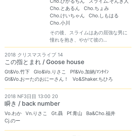
Cho.ひかるちん
スライム.そんき人
Cho.とあるん
Cho.ちょみ
Cho.けいちゃん
Cho.しもはる
Cho.小川
その後、スライムはあの屈強な男に
憧れを抱き、やがて彼の...
2018 クリスマスライブ 14
この指とまれ / Goose house
Gt&Vo.竹下
Glo&Vo.りさこ
Pf&Vo.加納/ﾏﾝﾀｲﾝ
Gt&Vo.おーたのおにーさん！
Vo&Shaker.ちひろ
2018 NF3日目 13:00 20
瞬き / back number
Vo.わか
Vn.りさこ
Gt.聶
Pf.青山
Ba&Cho.福井
Cj.のー