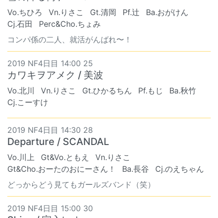
Vo.ちひろ
Vn.りさこ
Gt.清岡
Pf.辻
Ba.おがけん
Cj.石田
Perc&Cho.ちょみ
コンパ係の二人、就活がんばれ〜！
2019 NF4日目 14:00 25
カワキヲアメク / 美波
Vo.北川
Vn.りさこ
Gt.ひかるちん
Pf.もじ
Ba.秋竹
Cj.こーすけ
2019 NF4日目 14:30 28
Departure / SCANDAL
Vo.川上
Gt&Vo.ともえ
Vn.りさこ
Gt&Cho.おーたのおにーさん！
Ba.長谷
Cj.のえちゃん
どっからどう見てもガールズバンド（笑）
2019 NF4日目 15:00 30