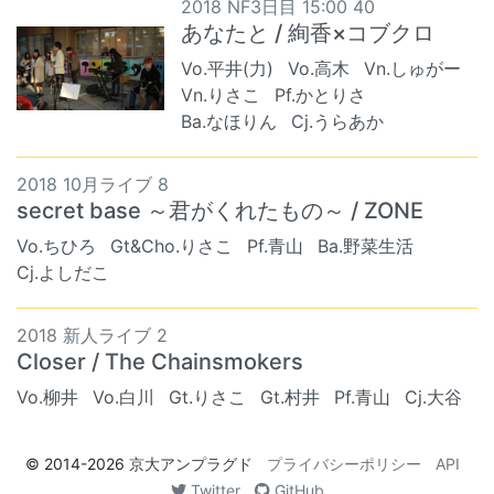
2018 NF3日目 15:00 40
あなたと / 絢香×コブクロ
Vo.平井(力)
Vo.高木
Vn.しゅがー
Vn.りさこ
Pf.かとりさ
Ba.なほりん
Cj.うらあか
2018 10月ライブ 8
secret base ～君がくれたもの～ / ZONE
Vo.ちひろ
Gt&Cho.りさこ
Pf.青山
Ba.野菜生活
Cj.よしだこ
2018 新人ライブ 2
Closer / The Chainsmokers
Vo.柳井
Vo.白川
Gt.りさこ
Gt.村井
Pf.青山
Cj.大谷
© 2014-2026
京大アンプラグド
プライバシーポリシー
API
Twitter
GitHub