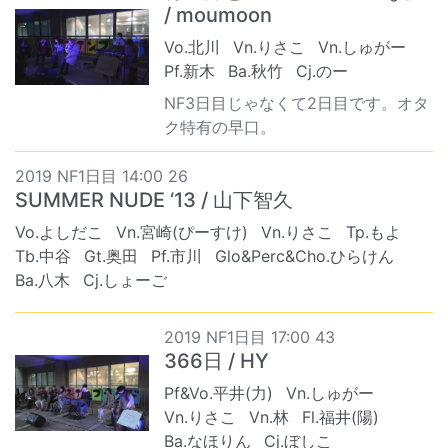
/ moumoon
Vo.北川
Vn.りさこ
Vn.しゅがー
Pf.新木
Ba.秋竹
Cj.のー
NF3日目じゃなくて2日目です。オタ
ク特有の早口。
2019 NF1日目 14:00 26
SUMMER NUDE ‘13 / 山下智久
Vo.よしだこ
Vn.宮崎(ぴーすけ)
Vn.りさこ
Tp.もよ
Tb.中谷
Gt.奥田
Pf.市川
Glo&Perc&Cho.ひらけん
Ba.八木
Cj.しょーご
2019 NF1日目 17:00 43
366日 / HY
Pf&Vo.平井(力)
Vn.しゅがー
Vn.りさこ
Vn.林
Fl.福井(陽)
Ba.なほりん
Cj.ぼしこ