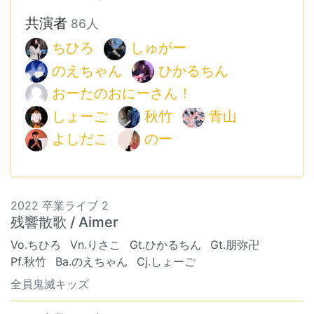
共演者
86人
ちひろ
しゅがー
のえちゃん
ひかるちん
おーたのおにーさん！
しょーご
秋竹
青山
よしだこ
のー
2022 卒業ライブ 2
残響散歌 / Aimer
Vo.ちひろ
Vn.りさこ
Gt.ひかるちん
Gt.朋弥卍
Pf.秋竹
Ba.のえちゃん
Cj.しょーご
全員鬼滅キッズ