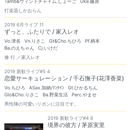
Tamb&ウィンドチャイム.しょーご
Uke.藤原
打楽器しかおらん
2019 6月ライブ 11
ずっと、ふたりで / 家入レオ
Vo.津名
Vn.りさこ
Gt&Cho.ちひろ
Pf.柄本
Ba.のえちゃん
Cj.いけだ
修 行 ／家入レオ
2019 新歓ライブ#5 4
恋愛サーキュレーション / 千石撫子(花澤香菜)
Vo.ちひろ
ASax.加納/ﾏﾝﾀｲﾝ
Gt.ひかるちん
Glo&Cho.りさこ
Ba.野菜生活
Perc.やませ
男性陣の可愛いリボンに注目です。
2019 新歓ライブ#4 8
境界の彼方 / 茅原実里