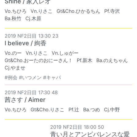
Shine / 家入レオ
Vo.ちひろ
Vn.りさこ
Gt&Cho.ひかるちん
Pf.寺沢
Ba.秋竹
Cj.木原
2019 NF2日目 13:30 23
I believe / 絢香
Vo.のー
Vn.りさこ
Vn.しゅがー
Gt&Cho.おーたのおにーさん！
Pf.新木
Ba.のえちゃん
Cj.やませ
#例会 #いつメン #キャパ
2019 NF2日目 17:30 48
茜さす / Aimer
Vo.ちひろ
Gt&Cho.りさこ
Pf.辻
Ba.つめ
Cj.中野
2019 NF2日目 18:00 50
青い月とアンビバレンスな愛