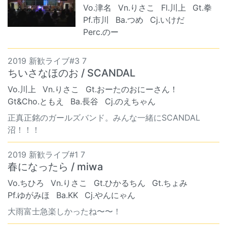
Vo.津名
Vn.りさこ
Fl.川上
Gt.拳
Pf.市川
Ba.つめ
Cj.いけだ
Perc.のー
2019 新歓ライブ#3 7
ちいさなほのお / SCANDAL
Vo.川上
Vn.りさこ
Gt.おーたのおにーさん！
Gt&Cho.ともえ
Ba.長谷
Cj.のえちゃん
正真正銘のガールズバンド。みんな一緒にSCANDAL
沼！！！
2019 新歓ライブ#1 7
春になったら / miwa
Vo.ちひろ
Vn.りさこ
Gt.ひかるちん
Gt.ちょみ
Pf.ゆがみほ
Ba.KK
Cj.やんにゃん
大雨富士急楽しかったね〜〜！