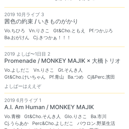
2019 10月ライブ 3
茜色の約束 / いきものがかり
Vo.ちひろ
Vn.りさこ
Gt&Cho.ともえ
Pf.つかぷろ
Ba.おがけん
Cj.きつかぁ！！！
2019 よしぱ〜1日目 2
Promenade / MONKEY MAJIK × 大橋トリオ
Vo.よしだこ
Vn.りさこ
Gt.そんき人
Gt&Cho.けいちゃん
Pf.青山
Ba.つめ
Cj&Perc.濱田
よしぱーはええぞ
2019 6月ライブ 1
A.I. Am Human / MONKEY MAJIK
Vo.青柳
Gt&Cho.そんき人
Glo.りさこ
Ba.市川
Cj.うらあか
Perc&Cho.よしだこ
バウロン.野菜生活