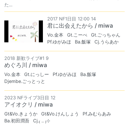
た...
2017 NF1日目 12:00 14
君に出会えたから / miwa
Vo.金本
Gt.こーべ
Gt.ごっちゃん
Pf.ゆがみほ
Ba.飯塚
Cj.うらあか
2018 新歓ライブ#1 9
めぐろ川 / miwa
Vo.金本
Gt.にっしー
Pf.ゆがみほ
Ba.飯塚
Djembe.ごっとっと
2023 NFライブ3日目 12
アイオクリ / miwa
Gt&Vo.きょうか
Gt&Vo.けんしょう
Pf.みむらあみ
Ba.初田潤吾
Cj.₍ .. ₎⊹