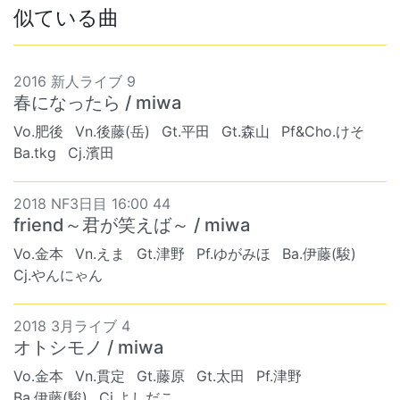
似ている曲
2016 新人ライブ 9
春になったら / miwa
Vo.肥後
Vn.後藤(岳)
Gt.平田
Gt.森山
Pf&Cho.けそ
Ba.tkg
Cj.濱田
2018 NF3日目 16:00 44
friend～君が笑えば～ / miwa
Vo.金本
Vn.えま
Gt.津野
Pf.ゆがみほ
Ba.伊藤(駿)
Cj.やんにゃん
2018 3月ライブ 4
オトシモノ / miwa
Vo.金本
Vn.貫定
Gt.藤原
Gt.太田
Pf.津野
Ba.伊藤(駿)
Cj.よしだこ