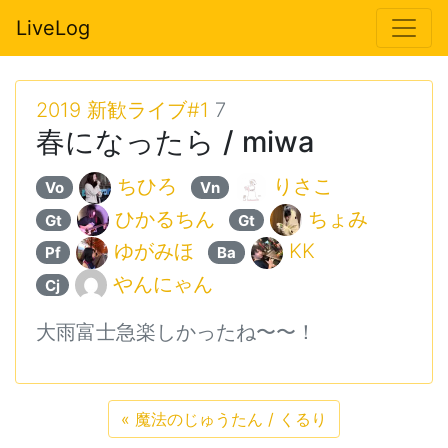
LiveLog
2019 新歓ライブ#1
7
春になったら / miwa
ちひろ
りさこ
Vo
Vn
ひかるちん
ちょみ
Gt
Gt
ゆがみほ
KK
Pf
Ba
やんにゃん
Cj
大雨富士急楽しかったね〜〜！
«
魔法のじゅうたん / くるり