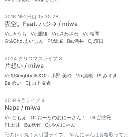
2016 NF2日目 15:30 28
夜空。Feat. ハジ→ / miwa
Vo.きうち
Vo.肥後
Vn.さわさわ
Vc.相間
Gt&Cho.えいしん
Pf.飯塚
Ba.酒井
Cj.濱田
2024 クリスマスライブ 8
片想い / miwa
Vo&Sleighbells&Glo.小野 美玲
Vn.凛桜
Pf.みずき
Ba.めい
Cj.山下友希
2019 9月ライブ 4
Napa / miwa
Vo.ともえ
Gt.おーたのおにーさん！
Gt.朋弥卍
Pf.土井
Ba.秋竹
Cj.やんにゃん
卍のレオ丸くん引退ライブ。 やんにゃんは資格取ってま