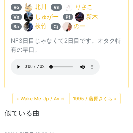
北川
りさこ
Vo
Vn
しゅがー
新木
Vn
Pf
秋竹
のー
Ba
Cj
NF3日目じゃなくて2日目です。オタク特
有の早口。
«
Wake Me Up / Avicii
1995 / 藤原さくら
»
似ている曲