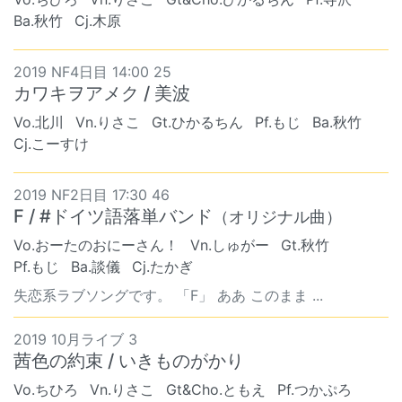
Ba.秋竹
Cj.木原
2019 NF4日目 14:00 25
カワキヲアメク / 美波
Vo.北川
Vn.りさこ
Gt.ひかるちん
Pf.もじ
Ba.秋竹
Cj.こーすけ
2019 NF2日目 17:30 46
F / #ドイツ語落単バンド
（オリジナル曲）
Vo.おーたのおにーさん！
Vn.しゅがー
Gt.秋竹
Pf.もじ
Ba.談儀
Cj.たかぎ
失恋系ラブソングです。 「F」 ああ このまま ...
2019 10月ライブ 3
茜色の約束 / いきものがかり
Vo.ちひろ
Vn.りさこ
Gt&Cho.ともえ
Pf.つかぷろ