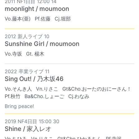
2011 NF1日目 12:00 14
moonlight / moumoon
Vo.藤本(亜)
Pf.佐藤
Cj.堀部
2012 新人ライブ 10
Sunshine Girl / moumoon
Vo.寺坂
Gt. 楊木
2022 卒業ライブ 11
Sing Out! / 乃木坂46
Vo.そんき人
Vn.りさこ
Gt&Cho.おーたのおにーさん！
Pf.秋竹
Ba&Cho.しょーご
Cj.わなみ
Bring peace!
2019 NF4日目 15:00 30
Shine / 家入レオ
Vo.ちひろ
Vn.りさこ
Gt&Cho.ひかるちん
Pf.寺沢