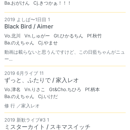
Ba.おがけん
Cj.きつかぁ！！！
2019 よしぱ〜1日目 1
Black Bird / Aimer
Vo.北川
Vn.しゅがー
Gt.ひかるちん
Pf.秋竹
Ba.のえちゃん
Cj.やませ
動画は載らないと思うんですけど、この日藍ちゃんがニュ
ー...
2019 6月ライブ 11
ずっと、ふたりで / 家入レオ
Vo.津名
Vn.りさこ
Gt&Cho.ちひろ
Pf.柄本
Ba.のえちゃん
Cj.いけだ
修 行 ／家入レオ
2019 新歓ライブ#3 1
ミスターカイト / スキマスイッチ