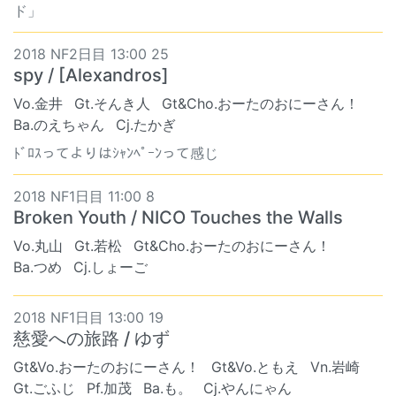
ド」
2018 NF2日目 13:00 25
spy / [Alexandros]
Vo.金井
Gt.そんき人
Gt&Cho.おーたのおにーさん！
Ba.のえちゃん
Cj.たかぎ
ﾄﾞﾛｽってよりはｼｬﾝﾍﾟｰﾝって感じ
2018 NF1日目 11:00 8
Broken Youth / NICO Touches the Walls
Vo.丸山
Gt.若松
Gt&Cho.おーたのおにーさん！
Ba.つめ
Cj.しょーご
2018 NF1日目 13:00 19
慈愛への旅路 / ゆず
Gt&Vo.おーたのおにーさん！
Gt&Vo.ともえ
Vn.岩崎
Gt.ごふじ
Pf.加茂
Ba.も。
Cj.やんにゃん