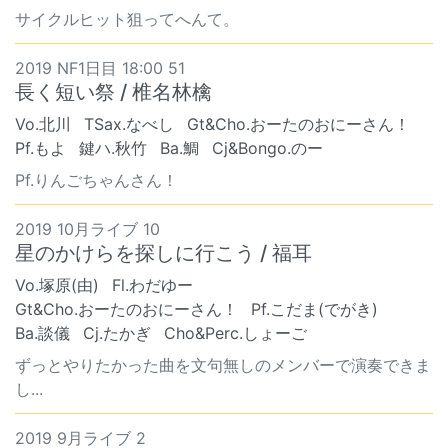
サイクルヒット狙ってへんて。
2019 NF1日目 18:00 51
長く短い祭 / 椎名林檎
Vo.北川
TSax.なべし
Gt&Cho.おーたのおにーさん！
Pf.もよ
鍵ハ.秋竹
Ba.鯛
Cj&Bongo.のー
Pf.りんごちゃんさん！
2019 10月ライブ 10
星のかけらを探しに行こう / 福耳
Vo.塚原(由)
Fl.わだゆー
Gt&Cho.おーたのおにーさん！
Pf.こだま(でがき)
Ba.談儀
Cj.たかぎ
Cho&Perc.しょーご
ずっとやりたかった曲を文句無しのメンバーで演奏できま
し...
2019 9月ライブ 2