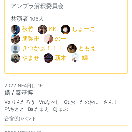
アンプラ解釈委員会
共演者
106人
秋竹
KK
しょーご
朋弥卍
のー
きつかぁ！！！
ともえ
やませ
新木
鯛
2022 NF4日目 19
鱗 / 秦基博
Vo.りんたろう
Vn.なべし
Gt.おーたのおにーさん！
Pf.ちさと
Ba.たまえ
Cj.まぶ
合宿係()バンド