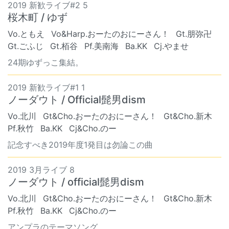
2019 新歓ライブ#2 5
桜木町 / ゆず
Vo.ともえ
Vo&Harp.おーたのおにーさん！
Gt.朋弥卍
Gt.ごふじ
Gt.栢谷
Pf.美南海
Ba.KK
Cj.やませ
24期ゆずっこ集結。
2019 新歓ライブ#1 1
ノーダウト / Official髭男dism
Vo.北川
Gt&Cho.おーたのおにーさん！
Gt&Cho.新木
Pf.秋竹
Ba.KK
Cj&Cho.のー
記念すべき2019年度1発目は勿論この曲
2019 3月ライブ 8
ノーダウト / official髭男dism
Vo.北川
Gt&Cho.おーたのおにーさん！
Gt&Cho.新木
Pf.秋竹
Ba.KK
Cj&Cho.のー
アンプラのテーマソング。