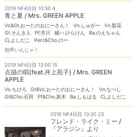
2019 NF4日目 10:30 4
青と夏 / Mrs. GREEN APPLE
Vo&Gt.おーたのおにーさん！
Vn.しゅがー
Vn.梨花
Gt.そんき人
Pf.市川
鍵ハ.ひらけん
Ba.のえちゃん
Cj.よしだこ
Perc&Cho.のー
朝早いんじゃ！
2019 NF4日目 12:00 15
点描の唄(feat.井上苑子) / Mrs. GREEN
APPLE
Vo.ちひろ
Gt&Vo.おーたのおにーさん！
Vn.なべし
Gt&Cho.石田
Pf&Cho.新木
Ba.しもはる
Cj.よしだこ
2019 NF4日目 13:30 23
フレンド・ライク・ミー /
『アラジン』より