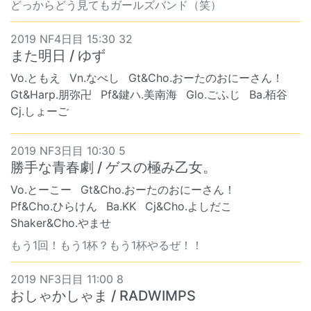
どっからどう見てもガールズバンド（笑）
2019 NF4日目 15:30 32
また明日 / ゆず
Vo.ともえ
Vn.なべし
Gt&Cho.おーたのおにーさん！
Gt&Harp.朋弥卍
Pf&鍵ハ.美南海
Glo.ごふじ
Ba.栢谷
Cj.しょーご
2019 NF3日目 10:30 5
勝手な青春劇 / ゲスの極み乙女。
Vo.とーこー
Gt&Cho.おーたのおにーさん！
Pf&Cho.ひらけん
Ba.KK
Cj&Cho.よしだこ
Shaker&Cho.やませ
もう1回！もう1杯？もう1杯やるぜ！！
2019 NF3日目 11:00 8
おしゃかしゃま / RADWIMPS