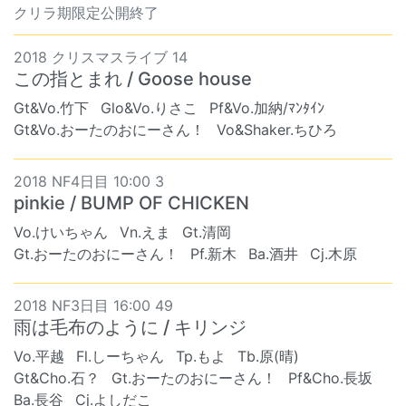
クリラ期限定公開終了
2018 クリスマスライブ 14
この指とまれ / Goose house
Gt&Vo.竹下
Glo&Vo.りさこ
Pf&Vo.加納/ﾏﾝﾀｲﾝ
Gt&Vo.おーたのおにーさん！
Vo&Shaker.ちひろ
2018 NF4日目 10:00 3
pinkie / BUMP OF CHICKEN
Vo.けいちゃん
Vn.えま
Gt.清岡
Gt.おーたのおにーさん！
Pf.新木
Ba.酒井
Cj.木原
2018 NF3日目 16:00 49
雨は毛布のように / キリンジ
Vo.平越
Fl.しーちゃん
Tp.もよ
Tb.原(晴)
Gt&Cho.石？
Gt.おーたのおにーさん！
Pf&Cho.長坂
Ba.長谷
Cj.よしだこ