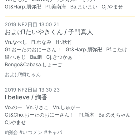
Gt&Harp.朋弥卍
Pf.美南海
Ba.まいまい
Cj.やませ
2019 NF2日目 13:00 21
およげ!たいやきくん / 子門真人
Vn.なべし
Fl.わなみ
Hr.秋竹
Gt.おーたのおにーさん！
Gt&Harp.朋弥卍
Pf.こたけ
鍵ハ.もじ
Ba.鯛
Cj.きつかぁ！！！
Bongo&Cabasa.しょーご
およげ!鯛ちゃん
2019 NF2日目 13:30 23
I believe / 絢香
Vo.のー
Vn.りさこ
Vn.しゅがー
Gt&Cho.おーたのおにーさん！
Pf.新木
Ba.のえちゃん
Cj.やませ
#例会 #いつメン #キャパ