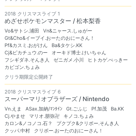
2018 クリスマスライブ 1
めざせポケモンマスター / 松本梨香
Vo&サトシ.浦田
Vn&ニャース.しゅがー
Gt&Cho&イーブイ.おーたのおにーさん！
Pf&カスミ.おがけん
Ba&タケシ.KK
Cj&ピカチュウ.のー
オーキド博士.けいちゃん
フシギダネ.そんき人
ゼニガメ.小川
ヒトカゲ.ぺっきー
カビゴン.ちょみ
クリラ期限定公開終了
2018 クリスマスライブ 6
スーパーマリオブラザーズ / Nintendo
Vn.えま
ASax.加納/ﾏﾝﾀｲﾝ
Gt.ごふじ
Pf.加茂
Ba.KK
Cj.やませ
マリオ.朋弥卍
キノコ.ちょみ
カロン&ノコノコ.石？
プクプク&クリボー.そんき人
クッパ.中村
クリボー.おーたのおにーさん！