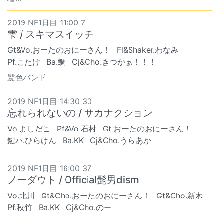
2019 NF1日目 11:00 7
雫 / スキマスイッチ
Gt&Vo.おーたのおにーさん！
Fl&Shaker.わなみ
Pf.こたけ
Ba.鯛
Cj&Cho.きつかぁ！！！
髪色バンド
2019 NF1日目 14:30 30
忘れられないの / サカナクション
Vo.よしだこ
Pf&Vo.石村
Gt.おーたのおにーさん！
鍵ハ.ひらけん
Ba.KK
Cj&Cho.うらあか
2019 NF1日目 16:00 37
ノーダウト / Official髭男dism
Vo.北川
Gt&Cho.おーたのおにーさん！
Gt&Cho.新木
Pf.秋竹
Ba.KK
Cj&Cho.のー