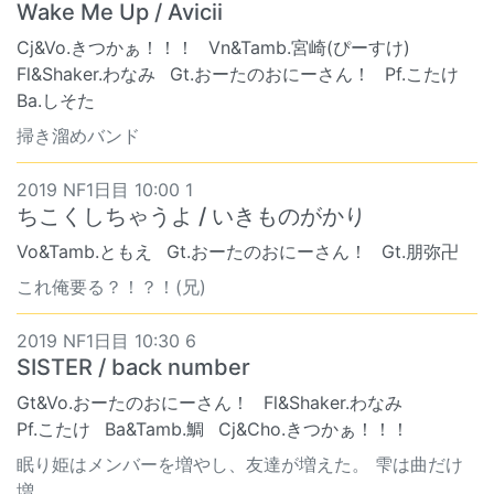
Wake Me Up / Avicii
Cj&Vo.きつかぁ！！！
Vn&Tamb.宮崎(ぴーすけ)
Fl&Shaker.わなみ
Gt.おーたのおにーさん！
Pf.こたけ
Ba.しそた
掃き溜めバンド
2019 NF1日目 10:00 1
ちこくしちゃうよ / いきものがかり
Vo&Tamb.ともえ
Gt.おーたのおにーさん！
Gt.朋弥卍
これ俺要る？！？！(兄)
2019 NF1日目 10:30 6
SISTER / back number
Gt&Vo.おーたのおにーさん！
Fl&Shaker.わなみ
Pf.こたけ
Ba&Tamb.鯛
Cj&Cho.きつかぁ！！！
眠り姫はメンバーを増やし、友達が増えた。 雫は曲だけ
増...