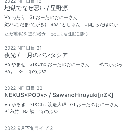
2022 NF1日目 18
地獄でなぜ悪い / 星野源
Vo.わたり
Gt.おーたのおにーさん！
鍵ハ.こだま(でがき)
Ba.いとしゅん
Cj.むらたほのか
ただ地獄を進む者が 悲しい記憶に勝つ
2022 NF1日目 21
夜光 / 三月のパンタシア
Vo.やませ
Gt&Cho.おーたのおにーさん！
Pf.つかぷろ
Ba.₍ .. ₎⊹
Cj.のぶや
2022 NF1日目 22
NEXUS<PODv> / SawanoHiroyuki[nZK]
Vo.ゆるぎ
Gt&Cho.渡邉大輝
Gt.おーたのおにーさん！
Pf.秋竹
Ba.鯛
Cj.のぶや
2022 9月下旬ライブ 2