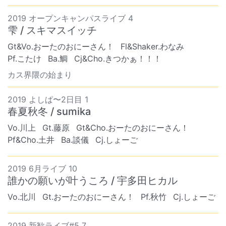
2019 オープンキャンパスライブ 4
雫 / スキマスイッチ
Gt&Vo.おーたのおにーさん！
Fl&Shaker.わなみ
Pf.こたけ
Ba.鯛
Cj&Cho.きつかぁ！！！
カス界隈の始まり
2019 よしぱ〜2日目 1
春夏秋冬 / sumika
Vo.川上
Gt.藤原
Gt&Cho.おーたのおにーさん！
Pf&Cho.土井
Ba.談儀
Cj.しょーご
2019 6月ライブ 10
誰かの願いが叶うころ / 宇多田ヒカル
Vo.北川
Gt.おーたのおにーさん！
Pf.秋竹
Cj.しょーご
2019 新歓ライブ#5 7