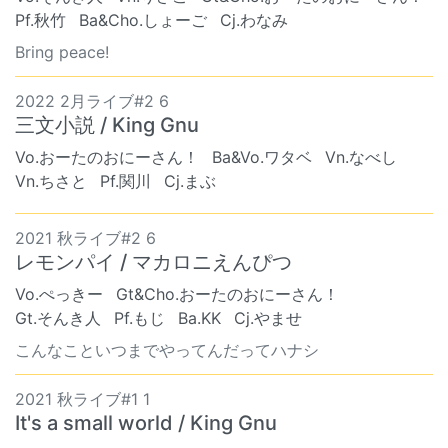
Pf.秋竹
Ba&Cho.しょーご
Cj.わなみ
Bring peace!
2022 2月ライブ#2 6
三文小説 / King Gnu
Vo.おーたのおにーさん！
Ba&Vo.ワタベ
Vn.なべし
Vn.ちさと
Pf.関川
Cj.まぶ
2021 秋ライブ#2 6
レモンパイ / マカロニえんぴつ
Vo.ぺっきー
Gt&Cho.おーたのおにーさん！
Gt.そんき人
Pf.もじ
Ba.KK
Cj.やませ
こんなこといつまでやってんだってハナシ
2021 秋ライブ#1 1
It's a small world / King Gnu