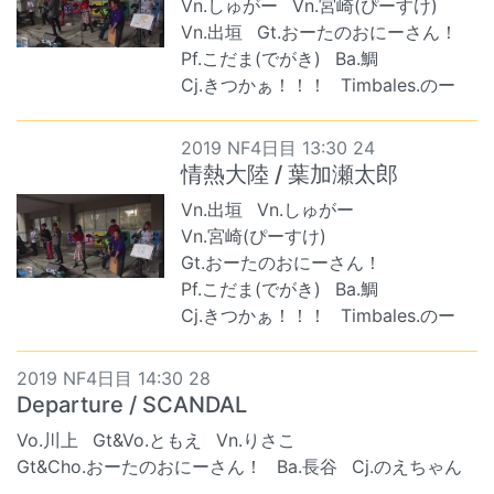
Vn.しゅがー
Vn.宮崎(ぴーすけ)
Vn.出垣
Gt.おーたのおにーさん！
Pf.こだま(でがき)
Ba.鯛
Cj.きつかぁ！！！
Timbales.のー
2019 NF4日目 13:30 24
情熱大陸 / 葉加瀬太郎
Vn.出垣
Vn.しゅがー
Vn.宮崎(ぴーすけ)
Gt.おーたのおにーさん！
Pf.こだま(でがき)
Ba.鯛
Cj.きつかぁ！！！
Timbales.のー
2019 NF4日目 14:30 28
Departure / SCANDAL
Vo.川上
Gt&Vo.ともえ
Vn.りさこ
Gt&Cho.おーたのおにーさん！
Ba.長谷
Cj.のえちゃん