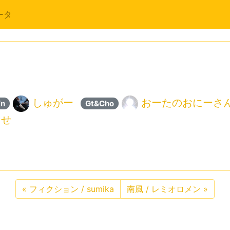
ータ
しゅがー
おーたのおにーさ
n
Gt&Cho
ませ
«
フィクション / sumika
南風 / レミオロメン
»