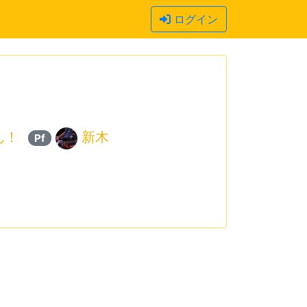
ログイン
ん！
新木
Pf