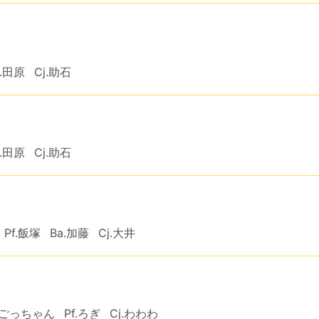
a.田原
Cj.助石
a.田原
Cj.助石
Pf.飯塚
Ba.加藤
Cj.大井
t.ごっちゃん
Pf.ろぎ
Cj.わわわ