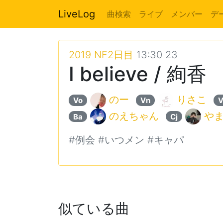
LiveLog
曲検索
ライブ
メンバー
デ
2019 NF2日目
13:30 23
I believe / 絢香
のー
りさこ
Vo
Vn
V
のえちゃん
や
Ba
Cj
#例会 #いつメン #キャパ
似ている曲