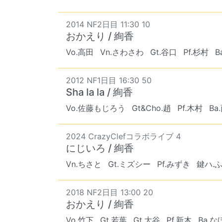
2014 NF2日目 11:30 10
おかえり / 絢香
Vo.高田
Vn.さわさわ
Gt.谷口
Pf.杉村
B
2012 NF1日目 16:30 50
Sha la la / 絢香
Vo.佐藤もじろう
Gt&Cho.趙
Pf.木村
Ba
2024 CrazyClefコラボライブ 4
にじいろ / 絢香
Vn.ちさと
Gt.ミズシー
Pf.みずき
鍵ハ.
2018 NF2日目 13:00 20
おかえり / 絢香
Vo.竹下
Gt.若葉
Gt.大谷
Pf.新木
Ba.