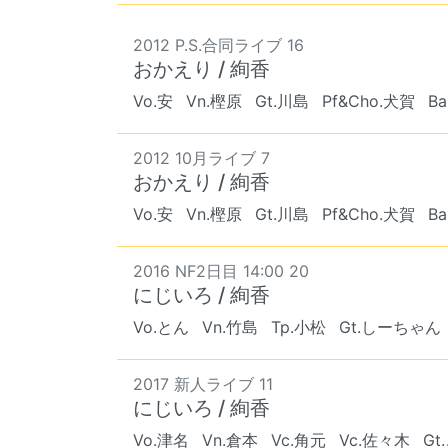
2012 P.S.合同ライブ 16
おかえり / 絢香
Vo.安
Vn.樫原
Gt.川島
Pf&Cho.犬賀
B
2012 10月ライブ 7
おかえり / 絢香
Vo.安
Vn.樫原
Gt.川島
Pf&Cho.犬賀
B
2016 NF2日目 14:00 20
にじいろ / 絢香
Vo.とん
Vn.竹島
Tp.小松
Gt.しーちゃん
2017 新人ライブ 11
にじいろ / 絢香
Vo.津名
Vn.倉本
Vc.角元
Vc.佐々木
G