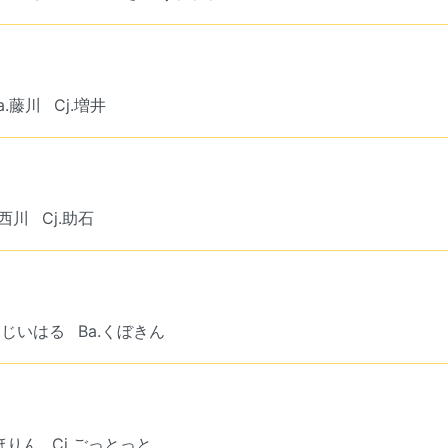
a.藤川
Cj.増井
.西川
Cj.助石
ふじいはる
Ba.くぼきん
なほりん
Cj.ごっとっと