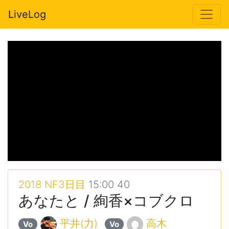
LiveLog
2018 NF3日目
15:00 40
あなたと / 絢香×コブクロ
平井(力)
高木
Vo
Vo