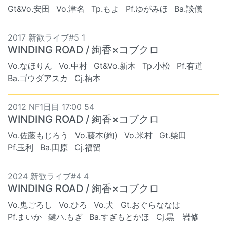
Gt&Vo.安田
Vo.津名
Tp.もよ
Pf.ゆがみほ
Ba.談儀
2017 新歓ライブ#5 1
WINDING ROAD / 絢香×コブクロ
Vo.なほりん
Vo.中村
Gt&Vo.新木
Tp.小松
Pf.有道
Ba.ゴウダアスカ
Cj.柄本
2012 NF1日目 17:00 54
WINDING ROAD / 絢香×コブクロ
Vo.佐藤もじろう
Vo.藤本(絢)
Vo.米村
Gt.柴田
Pf.玉利
Ba.田原
Cj.福留
2024 新歓ライブ#4 4
WINDING ROAD / 絢香×コブクロ
Vo.鬼ごろし
Vo.ひろ
Vo.犬
Gt.おぐらななは
Pf.まいか
鍵ハ.もぎ
Ba.すぎもとかほ
Cj.黒 岩修