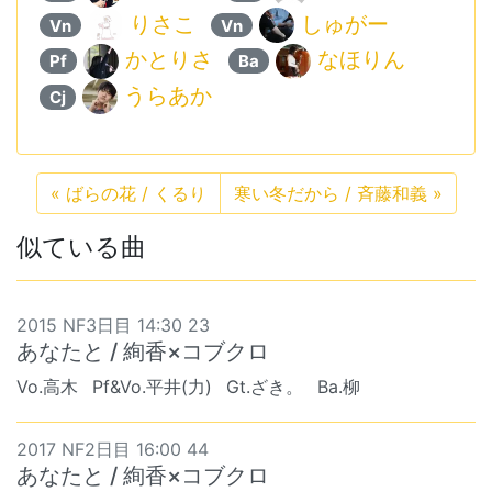
りさこ
しゅがー
Vn
Vn
かとりさ
なほりん
Pf
Ba
うらあか
Cj
«
ばらの花 / くるり
寒い冬だから / 斉藤和義
»
似ている曲
2015 NF3日目 14:30 23
あなたと / 絢香×コブクロ
Vo.高木
Pf&Vo.平井(力)
Gt.ざき。
Ba.柳
2017 NF2日目 16:00 44
あなたと / 絢香×コブクロ