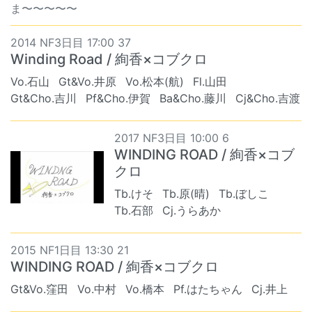
ま〜〜〜〜〜
2014 NF3日目 17:00 37
Winding Road / 絢香×コブクロ
Vo.石山
Gt&Vo.井原
Vo.松本(航)
Fl.山田
Gt&Cho.吉川
Pf&Cho.伊賀
Ba&Cho.藤川
Cj&Cho.吉渡
2017 NF3日目 10:00 6
WINDING ROAD / 絢香×コブ
クロ
Tb.けそ
Tb.原(晴)
Tb.ぼしこ
Tb.石部
Cj.うらあか
2015 NF1日目 13:30 21
WINDING ROAD / 絢香×コブクロ
Gt&Vo.窪田
Vo.中村
Vo.橋本
Pf.はたちゃん
Cj.井上