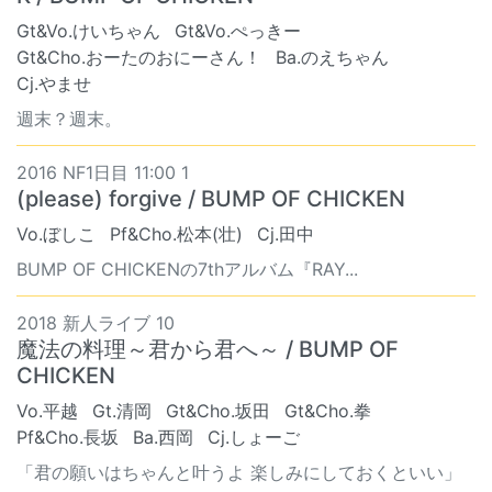
Gt&Vo.けいちゃん
Gt&Vo.ぺっきー
Gt&Cho.おーたのおにーさん！
Ba.のえちゃん
Cj.やませ
週末？週末。
2016 NF1日目 11:00 1
(please) forgive / BUMP OF CHICKEN
Vo.ぼしこ
Pf&Cho.松本(壮)
Cj.田中
BUMP OF CHICKENの7thアルバム『RAY...
2018 新人ライブ 10
魔法の料理～君から君へ～ / BUMP OF
CHICKEN
Vo.平越
Gt.清岡
Gt&Cho.坂田
Gt&Cho.拳
Pf&Cho.長坂
Ba.西岡
Cj.しょーご
「君の願いはちゃんと叶うよ 楽しみにしておくといい」