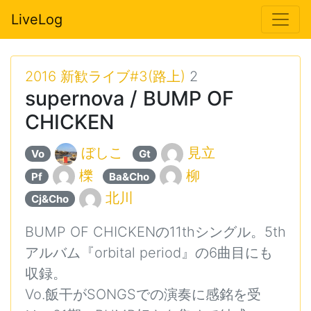
LiveLog
2016 新歓ライブ#3(路上)
2
supernova / BUMP OF
CHICKEN
ぼしこ
見立
Vo
Gt
櫟
柳
Pf
Ba&Cho
北川
Cj&Cho
BUMP OF CHICKENの11thシングル。5th
アルバム『orbital period』の6曲目にも
収録。
Vo.飯干がSONGSでの演奏に感銘を受