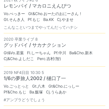
レモンパイ / マカロニえんぴつ
Vo.ぺっきー
Gt&Cho.おーたのおにーさん！
Gt.そんき人
Pf.もじ
Ba.KK
Cj.やませ
こんなこといつまでやってんだってハナシ
2020 卒業ライブ 8
グッドバイ / サカナクション
Gt&Vo.若葉
Fl.しーちゃん
Pf.中川
Ba&Cho.新木
Cj&Cho.よしだこ
Perc.吉村(智)
2019 NF4日目 10:30 5
1/6の夢旅人2002 / 樋口了一
Vo.ごっとっと
Gt.八木
Gt&Cho.にっしー
Pf&Cho.もじ
Ba.飯塚
Cj.うらあか
#アンプラどうでしょう