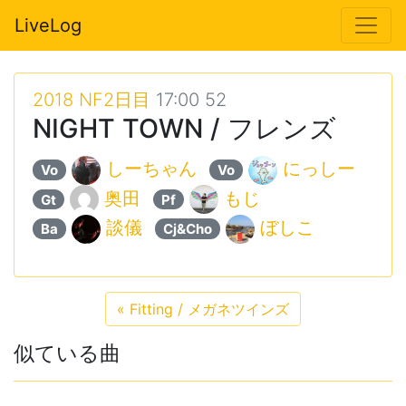
LiveLog
2018 NF2日目
17:00 52
NIGHT TOWN / フレンズ
しーちゃん
にっしー
Vo
Vo
奥田
もじ
Gt
Pf
談儀
ぼしこ
Ba
Cj&Cho
«
Fitting / メガネツインズ
似ている曲