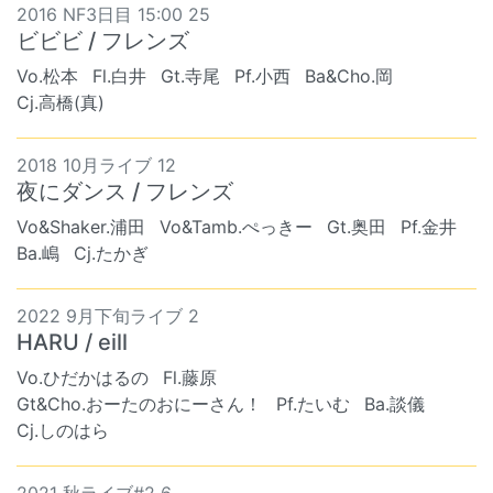
2016 NF3日目 15:00 25
ビビビ / フレンズ
Vo.松本
Fl.白井
Gt.寺尾
Pf.小西
Ba&Cho.岡
Cj.高橋(真)
2018 10月ライブ 12
夜にダンス / フレンズ
Vo&Shaker.浦田
Vo&Tamb.ぺっきー
Gt.奥田
Pf.金井
Ba.嶋
Cj.たかぎ
2022 9月下旬ライブ 2
HARU / eill
Vo.ひだかはるの
Fl.藤原
Gt&Cho.おーたのおにーさん！
Pf.たいむ
Ba.談儀
Cj.しのはら
2021 秋ライブ#2 6