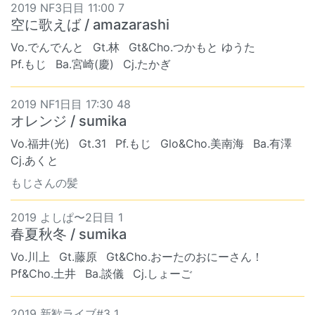
2019 NF3日目 11:00 7
空に歌えば / amazarashi
Vo.でんでんと
Gt.林
Gt&Cho.つかもと ゆうた
Pf.もじ
Ba.宮崎(慶)
Cj.たかぎ
2019 NF1日目 17:30 48
オレンジ / sumika
Vo.福井(光)
Gt.31
Pf.もじ
Glo&Cho.美南海
Ba.有澤
Cj.あくと
もじさんの髪
2019 よしぱ〜2日目 1
春夏秋冬 / sumika
Vo.川上
Gt.藤原
Gt&Cho.おーたのおにーさん！
Pf&Cho.土井
Ba.談儀
Cj.しょーご
2019 新歓ライブ#3 1