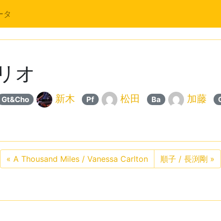
ータ
トリオ
新木
松田
加藤
Gt&Cho
Pf
Ba
«
A Thousand Miles / Vanessa Carlton
順子 / 長渕剛
»