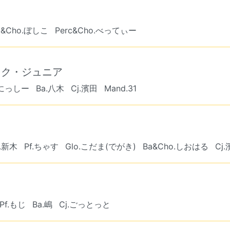
j&Cho.ぼしこ
Perc&Cho.べってぃー
ック・ジュニア
.にっしー
Ba.八木
Cj.濱田
Mand.31
o.新木
Pf.ちゃす
Glo.こだま(でがき)
Ba&Cho.しおはる
Cj
Pf.もじ
Ba.嶋
Cj.ごっとっと