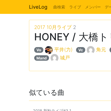
LiveLog
曲検索
ライブ
メンバー
デ
2017 10月ライブ
2
HONEY / 大橋
平井(力)
角元
Vo
Vc
城戸
Mand
似ている曲
2018 新歓ライブ#3 1