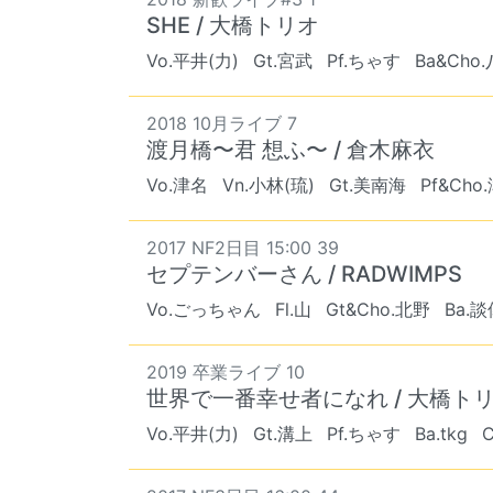
SHE / 大橋トリオ
Vo.平井(力)
Gt.宮武
Pf.ちゃす
Ba&Cho
2018 10月ライブ 7
渡月橋〜君 想ふ〜 / 倉木麻衣
Vo.津名
Vn.小林(琉)
Gt.美南海
Pf&Cho
2017 NF2日目 15:00 39
セプテンバーさん / RADWIMPS
Vo.ごっちゃん
Fl.山
Gt&Cho.北野
Ba.談
2019 卒業ライブ 10
世界で一番幸せ者になれ / 大橋ト
Vo.平井(力)
Gt.溝上
Pf.ちゃす
Ba.tkg