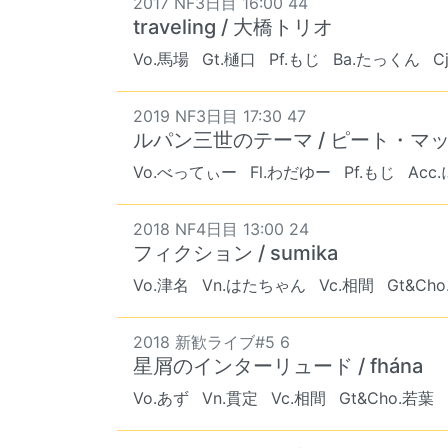
2017 NF3日目 16:00 44
traveling / 大橋トリオ
Vo.馬場
Gt.樋口
Pf.もじ
Ba.たっくん
C
2019 NF3日目 17:30 47
ルパン三世のテーマ / ピート・マ
Vo.べってぃー
Fl.わだゆー
Pf.もじ
Acc
2018 NF4日目 13:00 24
フィクション / sumika
Vo.津名
Vn.はたちゃん
Vc.相間
Gt&Ch
2018 新歓ライブ#5 6
星屑のインターリュード / fhána
Vo.あず
Vn.貫定
Vc.相間
Gt&Cho.若葉