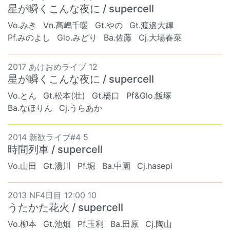
星が瞬くこんな夜に / supercell
Vo.みき
Vn.髙嶋千暖
Gt.やの
Gt.渡邉大輝
Pf.みのよし
Glo.みどり
Ba.佐藤
Cj.大場春菜
2017 あけおめライブ 12
星が瞬くこんな夜に / supercell
Vo.とん
Gt.松本(壮)
Gt.橋口
Pf&Glo.飯塚
Ba.なほりん
Cj.うらあか
2014 新歓ライブ#4 5
時間列車 / supercell
Vo.山田
Gt.湯川
Pf.堀
Ba.中園
Cj.hasepi
2013 NF4日目 12:00 10
うたかた花火 / supercell
Vo.柳本
Gt.池畑
Pf.玉利
Ba.田原
Cj.陶山