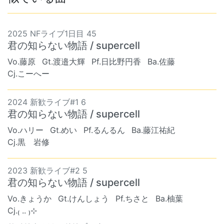
2025 NFライブ1日目 45
君の知らない物語 / supercell
Vo.藤原
Gt.渡邉大輝
Pf.日比野円香
Ba.佐藤
Cj.こーへー
2024 新歓ライブ#1 6
君の知らない物語 / supercell
Vo.ハリー
Gt.めい
Pf.るんるん
Ba.藤江祐紀
Cj.黒 岩修
2023 新歓ライブ#2 5
君の知らない物語 / supercell
Vo.きょうか
Gt.けんしょう
Pf.ちさと
Ba.柚葉
Cj.₍ .. ₎⊹