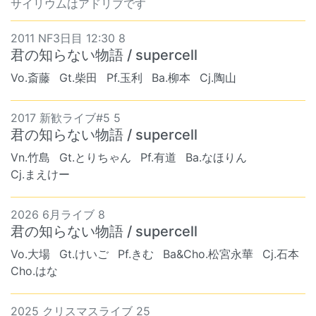
サイリウムはアドリブです
2011 NF3日目 12:30 8
君の知らない物語 / supercell
Vo.斎藤
Gt.柴田
Pf.玉利
Ba.柳本
Cj.陶山
2017 新歓ライブ#5 5
君の知らない物語 / supercell
Vn.竹島
Gt.とりちゃん
Pf.有道
Ba.なほりん
Cj.まえけー
2026 6月ライブ 8
君の知らない物語 / supercell
Vo.大場
Gt.けいご
Pf.きむ
Ba&Cho.松宮永華
Cj.石本
Cho.はな
2025 クリスマスライブ 25