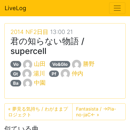
LiveLog
2014 NF2日目
13:00 21
君の知らない物語 /
supercell
山田
勝野
Vo
Vo&Glo
湯川
仲内
Gt
Pf
中園
Ba
«
夢見る気持ち / わがままプ
Fantasista / →Pia-
ロジェクト
no-jaC←
»
似ている曲