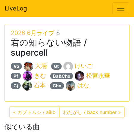
LiveLog
2026 6月ライブ
8
君の知らない物語 /
supercell
大場
けいご
Vo
Gt
きむ
松宮永華
Pf
Ba&Cho
石本
はな
Cj
Cho
«
カブトムシ / aiko
わたがし / back number
»
似ている曲