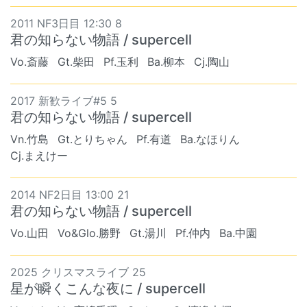
2011 NF3日目 12:30 8
君の知らない物語 / supercell
Vo.斎藤
Gt.柴田
Pf.玉利
Ba.柳本
Cj.陶山
2017 新歓ライブ#5 5
君の知らない物語 / supercell
Vn.竹島
Gt.とりちゃん
Pf.有道
Ba.なほりん
Cj.まえけー
2014 NF2日目 13:00 21
君の知らない物語 / supercell
Vo.山田
Vo&Glo.勝野
Gt.湯川
Pf.仲内
Ba.中園
2025 クリスマスライブ 25
星が瞬くこんな夜に / supercell