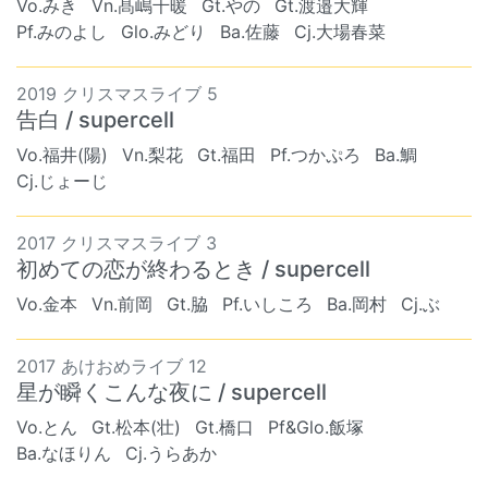
Vo.みき
Vn.髙嶋千暖
Gt.やの
Gt.渡邉大輝
Pf.みのよし
Glo.みどり
Ba.佐藤
Cj.大場春菜
2019 クリスマスライブ 5
告白 / supercell
Vo.福井(陽)
Vn.梨花
Gt.福田
Pf.つかぷろ
Ba.鯛
Cj.じょーじ
2017 クリスマスライブ 3
初めての恋が終わるとき / supercell
Vo.金本
Vn.前岡
Gt.脇
Pf.いしころ
Ba.岡村
Cj.ぶ
2017 あけおめライブ 12
星が瞬くこんな夜に / supercell
Vo.とん
Gt.松本(壮)
Gt.橋口
Pf&Glo.飯塚
Ba.なほりん
Cj.うらあか