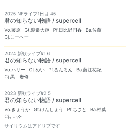
2025 NFライブ1日目 45
君の知らない物語 / supercell
Vo.藤原
Gt.渡邉大輝
Pf.日比野円香
Ba.佐藤
Cj.こーへー
2024 新歓ライブ#1 6
君の知らない物語 / supercell
Vo.ハリー
Gt.めい
Pf.るんるん
Ba.藤江祐紀
Cj.黒 岩修
2023 新歓ライブ#2 5
君の知らない物語 / supercell
Vo.きょうか
Gt.けんしょう
Pf.ちさと
Ba.柚葉
Cj.₍ .. ₎⊹
サイリウムはアドリブです