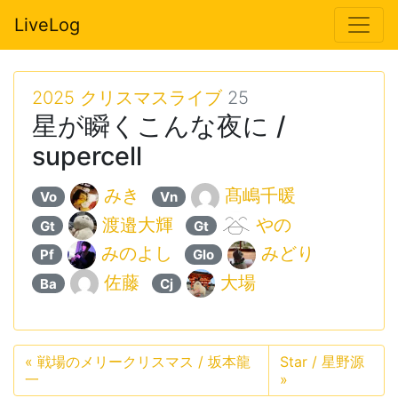
LiveLog
2025 クリスマスライブ
25
星が瞬くこんな夜に /
supercell
みき
髙嶋千暖
Vo
Vn
渡邉大輝
やの
Gt
Gt
みのよし
みどり
Pf
Glo
佐藤
大場
Ba
Cj
«
戦場のメリークリスマス / 坂本龍
Star / 星野源
一
»