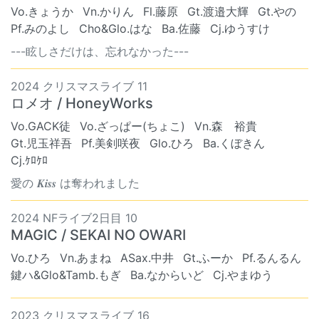
Vo.きょうか
Vn.かりん
Fl.藤原
Gt.渡邉大輝
Gt.やの
Pf.みのよし
Cho&Glo.はな
Ba.佐藤
Cj.ゆうすけ
---眩しさだけは、忘れなかった---
2024 クリスマスライブ 11
ロメオ / HoneyWorks
Vo.GACK徒
Vo.ざっぱー(ちょこ)
Vn.森 裕貴
Gt.児玉祥吾
Pf.美剣咲夜
Glo.ひろ
Ba.くぼきん
Cj.ｹﾛｹﾛ
愛の 𝑲𝒊𝒔𝒔 は奪われました
2024 NFライブ2日目 10
MAGIC / SEKAI NO OWARI
Vo.ひろ
Vn.あまね
ASax.中井
Gt.ふーか
Pf.るんるん
鍵ハ&Glo&Tamb.もぎ
Ba.なからいど
Cj.やまゆう
2023 クリスマスライブ 16