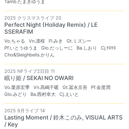
Tamb.たまきゆうま
2025 クリスマスライブ 20
Perfect Night (Holiday Remix) / LE
SSERAFIM
Vo.ちゃる
Vn.凛桜
Fl.みき
Gt.ミズシー
Pf.いとうゆうま
Glo.だっしーに
Ba.しおり
Cj.ｹﾛｹﾛ
Cho&Sleighbells.かりん
2025 NFライブ2日目 11
眠り姫 / SEKAI NO OWARI
Vo.栗原宏季
Vn.髙嶋千暖
Gt.冨永京吾
Pf.金度潤
Glo.みどり
Ba.西村幸大
Cj.えいと
2025 9月ライブ 14
Lasting Moment / 鈴木このみ, VISUAL ARTS
/ Key