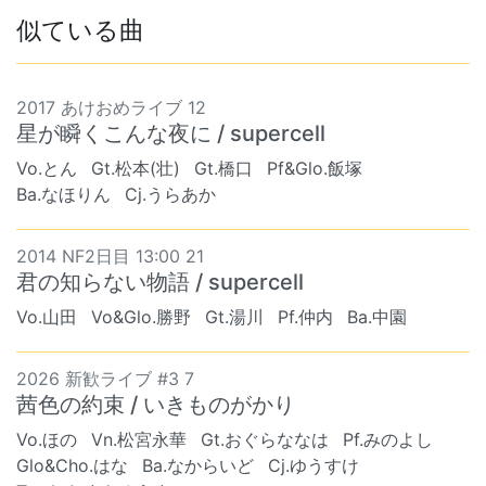
似ている曲
2017 あけおめライブ 12
星が瞬くこんな夜に / supercell
Vo.とん
Gt.松本(壮)
Gt.橋口
Pf&Glo.飯塚
Ba.なほりん
Cj.うらあか
2014 NF2日目 13:00 21
君の知らない物語 / supercell
Vo.山田
Vo&Glo.勝野
Gt.湯川
Pf.仲内
Ba.中園
2026 新歓ライブ #3 7
茜色の約束 / いきものがかり
Vo.ほの
Vn.松宮永華
Gt.おぐらななは
Pf.みのよし
Glo&Cho.はな
Ba.なからいど
Cj.ゆうすけ