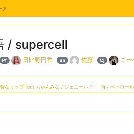
ータ
supercell
日比野円香
佐藤
こー
Pf
Ba
Cj
奢なリップ feat.ちゃんみな / ジェニーハイ
雨 / ペトロー