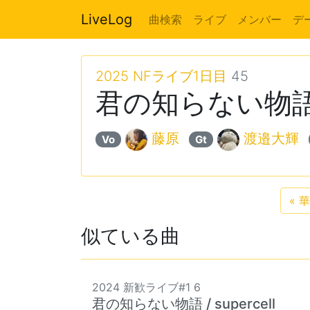
LiveLog
曲検索
ライブ
メンバー
デ
2025 NFライブ1日目
45
君の知らない物語 / 
藤原
渡邉大輝
Vo
Gt
«
華
似ている曲
2024 新歓ライブ#1 6
君の知らない物語 / supercell