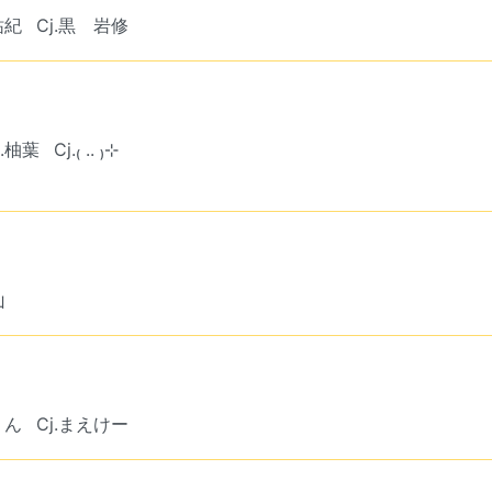
祐紀
Cj.黒 岩修
a.柚葉
Cj.₍ .. ₎⊹
山
りん
Cj.まえけー