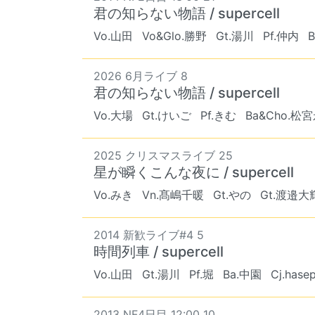
君の知らない物語 / supercell
Vo.山田
Vo&Glo.勝野
Gt.湯川
Pf.仲内
2026 6月ライブ 8
君の知らない物語 / supercell
Vo.大場
Gt.けいご
Pf.きむ
Ba&Cho.松
2025 クリスマスライブ 25
星が瞬くこんな夜に / supercell
Vo.みき
Vn.髙嶋千暖
Gt.やの
Gt.渡邉大
2014 新歓ライブ#4 5
時間列車 / supercell
Vo.山田
Gt.湯川
Pf.堀
Ba.中園
Cj.hasep
2013 NF4日目 12:00 10