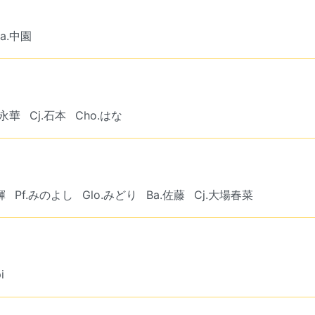
Ba.中園
宮永華
Cj.石本
Cho.はな
輝
Pf.みのよし
Glo.みどり
Ba.佐藤
Cj.大場春菜
i