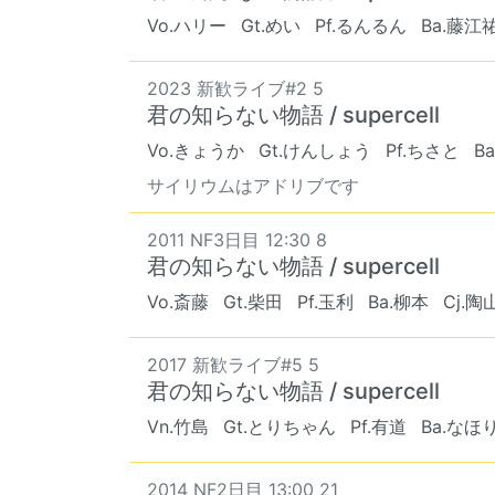
Vo.ハリー
Gt.めい
Pf.るんるん
Ba.藤江
2023 新歓ライブ#2 5
君の知らない物語 / supercell
Vo.きょうか
Gt.けんしょう
Pf.ちさと
B
サイリウムはアドリブです
2011 NF3日目 12:30 8
君の知らない物語 / supercell
Vo.斎藤
Gt.柴田
Pf.玉利
Ba.柳本
Cj.陶
2017 新歓ライブ#5 5
君の知らない物語 / supercell
Vn.竹島
Gt.とりちゃん
Pf.有道
Ba.なほ
2014 NF2日目 13:00 21