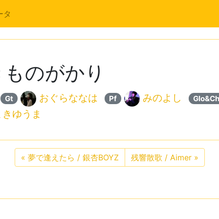
ータ
いきものがかり
おぐらななは
みのよし
Gt
Pf
Glo&C
まきゆうま
«
夢で逢えたら / 銀杏BOYZ
残響散歌 / Aimer
»