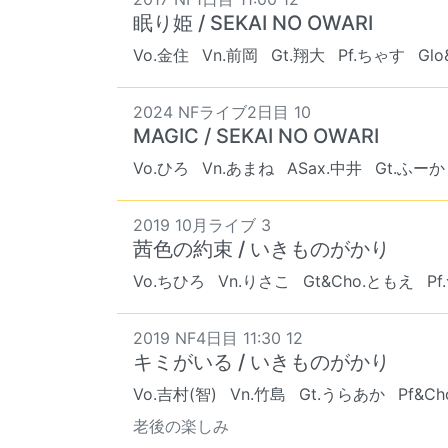
眠り姫 / SEKAI NO OWARI
Vo.金住
Vn.前岡
Gt.翔大
Pf.ちゃす
Gl
2024 NFライブ2日目 10
MAGIC / SEKAI NO OWARI
Vo.ひろ
Vn.あまね
ASax.中井
Gt.ふーか
2019 10月ライブ 3
茜色の約束 / いきものがかり
Vo.ちひろ
Vn.りさこ
Gt&Cho.ともえ
P
2019 NF4日目 11:30 12
キミがいる / いきものがかり
Vo.吉村(智)
Vn.竹島
Gt.うらあか
Pf&C
老後の楽しみ