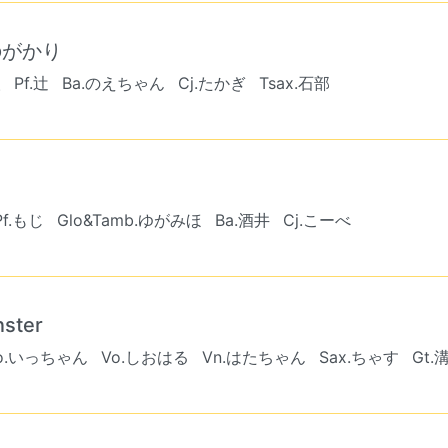
のがかり
人
Pf.辻
Ba.のえちゃん
Cj.たかぎ
Tsax.石部
Pf.もじ
Glo&Tamb.ゆがみほ
Ba.酒井
Cj.こーべ
ster
o.いっちゃん
Vo.しおはる
Vn.はたちゃん
Sax.ちゃす
Gt.