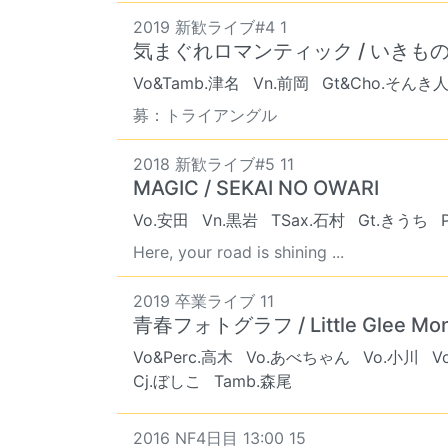
2019 新歓ライブ#4 1
気まぐれロマンティック / いきも
Vo&Tamb.津名
Vn.前岡
Gt&Cho.そんき
募：トライアングル
2018 新歓ライブ#5 11
MAGIC / SEKAI NO OWARI
Vo.安田
Vn.黒岩
TSax.石村
Gt.きうち
Here, your road is shining ...
2019 卒業ライブ 11
青春フォトグラフ / Little Glee Mon
Vo&Perc.高木
Vo.あべちゃん
Vo.小川
V
Cj.ぼしこ
Tamb.森尾
2016 NF4日目 13:00 15