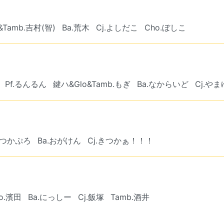
o&Tamb.吉村(智)
Ba.荒木
Cj.よしだこ
Cho.ぼしこ
Pf.るんるん
鍵ハ&Glo&Tamb.もぎ
Ba.なからいど
Cj.や
f.つかぷろ
Ba.おがけん
Cj.きつかぁ！！！
ho.濱田
Ba.にっしー
Cj.飯塚
Tamb.酒井