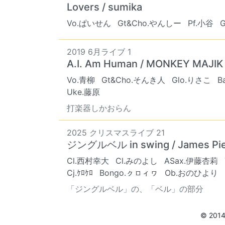
Lovers / sumika
Vo.ぱいせん
Gt&Cho.やんしー
Pf.小谷
2019 6月ライブ 1
A.I. Am Human / MONKEY MAJIK
Vo.青柳
Gt&Cho.そんき人
Glo.りさこ
B
Uke.藤原
打楽器しかおらん
2025 クリスマスライブ 21
ジングルベル in swing / James P
Cl.西村幸大
Cl.みのよし
ASax.伊藤杏莉
Cj.ｹﾛｹﾛ
Bongo.ㇰㇿィヮ
Ob.おのひより
「ジングルベル」の、「ベル」の部分
© 201