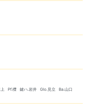
溝上
Pf.櫟
鍵ハ.岩井
Glo.見立
Ba.山口