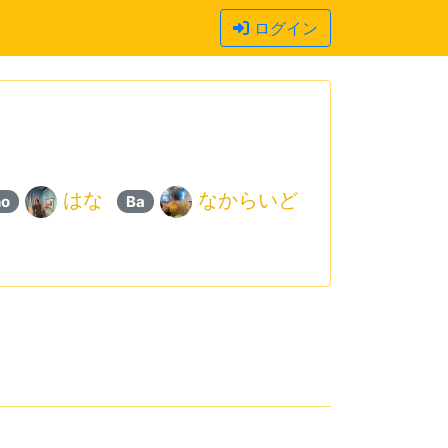
ログイン
はな
なからいど
ho
Ba