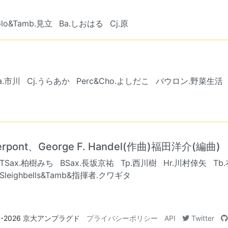
Glo&Tamb.見立
Ba.しおはる
Cj.原
a.市川
Cj.うらあか
Perc&Cho.よしだこ
バウロン.野菜生活
ierpont、George F. Handel(作曲)福田洋介(編曲)
TSax.柏樹みち
BSax.長坂京祐
Tp.西川樹
Hr.川村倖矢
Tb
Sleighbells&Tamb&指揮者.クワギタ
4-2026
京大アンプラグド
プライバシーポリシー
API
Twitter