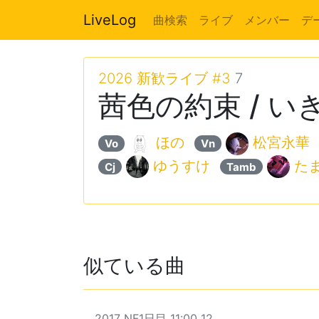
LiveLog
曲検索
ライブ
メンバー
デ
2026 新歓ライブ #3
7
茜色の約束 / 
ほの
松宮永華
Vo
Vn
ゆうすけ
た
Cj
Tamb
似ている曲
2017 NF1日目 11:00 12