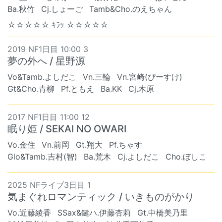
Ba.秋竹
Cj.しょーご
Tamb&Cho.のえちゃん
☆☆☆☆☆ ｷﾗｯ ☆☆☆☆☆
2019 NF1日目 10:00 3
夢の外へ / 星野源
Vo&Tamb.よしだこ
Vn.三輪
Vn.宮崎(ぴーすけ)
Gt&Cho.青柳
Pf.ともえ
Ba.KK
Cj.木原
2017 NF1日目 11:00 12
眠り姫 / SEKAI NO OWARI
Vo.金住
Vn.前岡
Gt.翔大
Pf.ちゃす
Glo&Tamb.吉村(智)
Ba.荒木
Cj.よしだこ
Cho.ぼしこ
2025 NFライブ3日目 1
気まぐれロマンティック / いきものがかり
Vo.近藤綾香
SSax&鍵ハ.伊藤杏莉
Gt.中橋美乃里