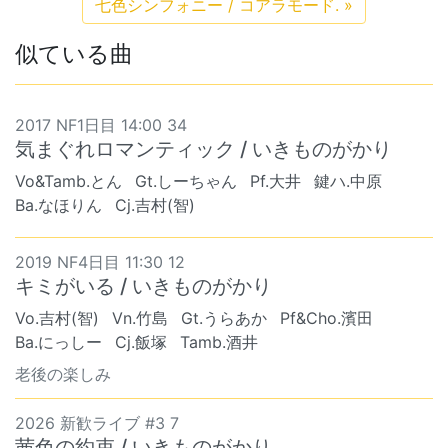
七色シンフォニー / コアラモード.
»
似ている曲
2017 NF1日目 14:00 34
気まぐれロマンティック / いきものがかり
Vo&Tamb.とん
Gt.しーちゃん
Pf.大井
鍵ハ.中原
Ba.なほりん
Cj.吉村(智)
2019 NF4日目 11:30 12
キミがいる / いきものがかり
Vo.吉村(智)
Vn.竹島
Gt.うらあか
Pf&Cho.濱田
Ba.にっしー
Cj.飯塚
Tamb.酒井
老後の楽しみ
2026 新歓ライブ #3 7
茜色の約束 / いきものがかり