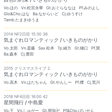
Vo.ほの
Vn.松宮永華
Gt.おぐらななは
Pf.みのよし
Glo&Cho.はな
Ba.なからいど
Cj.ゆうすけ
Tamb.たまきゆうま
2014 NF2日目 15:30 36
気まぐれロマンティック / いきものがかり
Vo.太田
Vn.斎藤
Sax.松本
Tp.緒方
Gt.樋口
Pf.巽
Ba.森本
Cj.豊田
2015 クリスマスライブ 2
気まぐれロマンティック / いきものがかり
Vo.高木
Vn.はたちゃん
Gt.やんしー
Pf.櫟
Cj.荒川
2018 NF4日目 16:00 42
星間飛行 / 中島愛
Vo.王
Vn.しゅがー
Gt.朋弥卍
Pf&Cho.ぱいせん