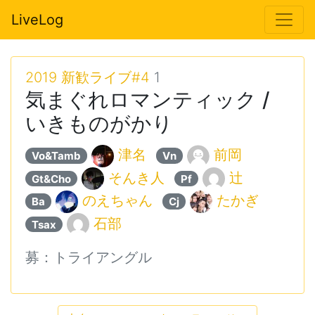
LiveLog
2019 新歓ライブ#4
1
気まぐれロマンティック /
いきものがかり
津名
前岡
Vo&Tamb
Vn
そんき人
辻
Gt&Cho
Pf
のえちゃん
たかぎ
Ba
Cj
石部
Tsax
募：トライアングル