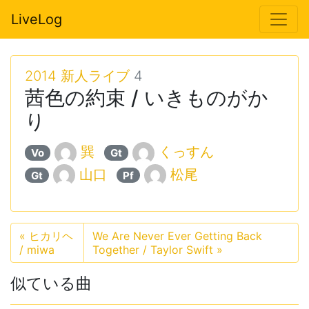
LiveLog
2014 新人ライブ
4
茜色の約束 / いきものがか
り
巽
くっすん
Vo
Gt
山口
松尾
Gt
Pf
«
ヒカリヘ
We Are Never Ever Getting Back
/ miwa
Together / Taylor Swift
»
似ている曲