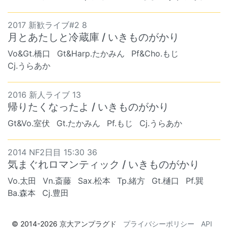
2017 新歓ライブ#2 8
月とあたしと冷蔵庫 / いきものがかり
Vo&Gt.橋口
Gt&Harp.たかみん
Pf&Cho.もじ
Cj.うらあか
2016 新人ライブ 13
帰りたくなったよ / いきものがかり
Gt&Vo.室伏
Gt.たかみん
Pf.もじ
Cj.うらあか
2014 NF2日目 15:30 36
気まぐれロマンティック / いきものがかり
Vo.太田
Vn.斎藤
Sax.松本
Tp.緒方
Gt.樋口
Pf.巽
Ba.森本
Cj.豊田
© 2014-2026
京大アンプラグド
プライバシーポリシー
API