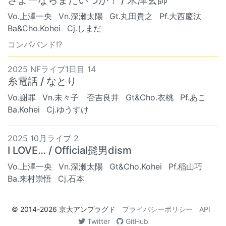
Vo.上澤一央
Vn.深瀬太陽
Gt.丸田貴之
Pf.大西慶汰
Ba&Cho.Kohei
Cj.しまだ
コンパバンド!?
2025 NFライブ1日目 14
糸電話 / なとり
Vo.謝罪
Vn.未々子 否吉良井
Gt&Cho.衣桃
Pf.あこ
Ba.Kohei
Cj.ゆうすけ
2025 10月ライブ 2
I LOVE… / Official髭男dism
Vo.上澤一央
Vn.深瀬太陽
Gt&Cho.Kohei
Pf.稲山巧
Ba.来村崇悟
Cj.石本
© 2014-2026
京大アンプラグド
プライバシーポリシー
API
Twitter
GitHub