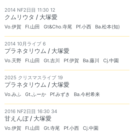
2014 NF2日目 11:30 12
クムリウタ / 大塚愛
Vo.伊賀
Fl.山田
Gt&Cho.寺尾
Pf.小西
Ba.松本(知)
2014 10月ライブ 6
プラネタリウム / 大塚愛
Vo.天野
Fl.山田
Gt.吉川
Pf.伊賀
Ba.藤川
Cj.中園
2025 クリスマスライブ 19
プラネタリウム / 大塚愛
Vo.みふ
Gt.ふーか
Pf.みずき
Ba.今村希来
2016 NF2日目 16:30 34
甘えんぼ / 大塚愛
Vo.伊賀
Fl.山田
Gt.寺尾
Pf.小西
Cj.中園