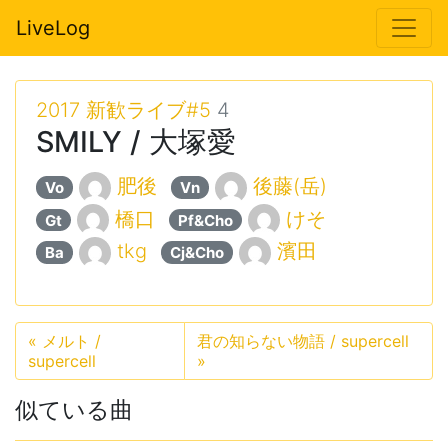
LiveLog
2017 新歓ライブ#5
4
SMILY / 大塚愛
肥後
後藤(岳)
Vo
Vn
橋口
けそ
Gt
Pf&Cho
tkg
濱田
Ba
Cj&Cho
«
メルト /
君の知らない物語 / supercell
supercell
»
似ている曲