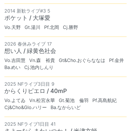
2014 新歓ライブ#3 5
ポケット / 大塚愛
Vo.天野
Gt.湯川
Pf.北岡
Cj.勝野
2026 春休みライブ 17
想い人 / 緑黄色社会
Vo.吉田慧
Vn.森 裕貴
Gt&Cho.おぐらななは
Pf.金井
Ba.めい
Cj.池内しんり
2025 NFライブ3日目 9
からくりピエロ / 40mP
Vo.よてゐ
Vn.松宮永華
Gt.菊池 倫羽
Pf.高島航紀
Cj&Cho&Glo.ハリー
Ba.なからいど
2025 NFライブ1日目 41
さよーならまたいつか！ / 米津玄師