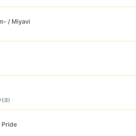
 / Miyavi
中(涼)
 Pride