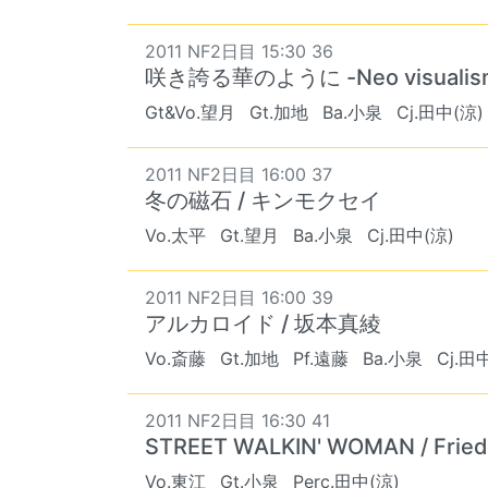
2011 NF2日目 15:30 36
咲き誇る華のように -Neo visualism-
Gt&Vo.望月
Gt.加地
Ba.小泉
Cj.田中(涼)
2011 NF2日目 16:00 37
冬の磁石 / キンモクセイ
Vo.太平
Gt.望月
Ba.小泉
Cj.田中(涼)
2011 NF2日目 16:00 39
アルカロイド / 坂本真綾
Vo.斎藤
Gt.加地
Pf.遠藤
Ba.小泉
Cj.田
2011 NF2日目 16:30 41
STREET WALKIN' WOMAN / Fried
Vo.東江
Gt.小泉
Perc.田中(涼)