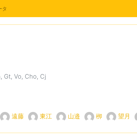
ータ
Gt, Vo, Cho, Cj
遠藤
東江
山邉
栁
望月