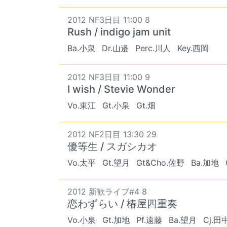
2012 NF3日目 11:00 8
Rush / indigo jam unit
Ba.小泉
Dr.山邉
Perc.川人
Key.西岡
2012 NF3日目 11:00 9
I wish / Stevie Wonder
Vo.東江
Gt.小泉
Gt.畑
2012 NF2日目 13:30 29
優等生 / スガシカオ
Vo.太平
Gt.望月
Gt&Cho.佐野
Ba.加地
2012 新歓ライブ#4 8
恋わずらい / 椿屋四重奏
Vo.小泉
Gt.加地
Pf.遠藤
Ba.望月
Cj.田