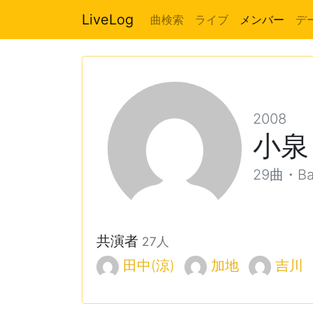
LiveLog
曲検索
ライブ
メンバー
デ
2008
小泉
29曲・Ba, 
共演者
27人
田中(涼)
加地
吉川