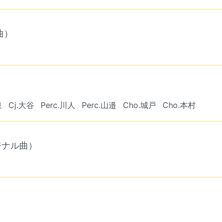
曲）
泉
Cj.大谷
Perc.川人
Perc.山邉
Cho.城戸
Cho.本村
ジナル曲）