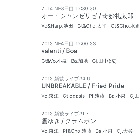
2014 NF3日目 15:30 30
オー・シャンゼリゼ / 奇妙礼太郎
Vo&Harp.池田
Gt&Cho.太平
Gt&Cho.水
2013 NF4日目 15:00 33
valenti / Boa
Gt&Vo.小泉
Ba.加地
Cj.田中(涼)
2013 新歓ライブ#4 6
UNBREAKABLE / Fried Pride
Vo.東江
Gt.odasis
Pf.遠藤
Ba.小泉
Cj.
2013 新歓ライブ#1 7
雲ゆき / クラムボン
Vo.東江
Pf&Cho.遠藤
Ba.小泉
Cj.大谷