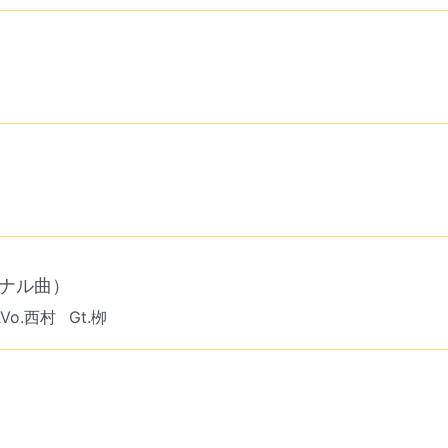
ナル曲）
&Vo.西村
Gt.栁