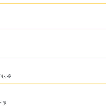
Cj.小泉
中(涼)