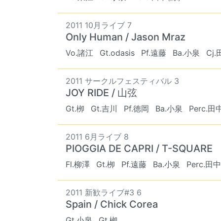
2011 10月ライブ 7
Only Human / Jason Mraz
Vo.諸江
Gt.odasis
Pf.遠藤
Ba.小泉
Cj.
2011 サークルフェスティバル 3
JOY RIDE / 山弦
Gt.栁
Gt.吉川
Pf.徳岡
Ba.小泉
Perc.田
2011 6月ライブ 8
PIOGGIA DE CAPRI / T-SQUARE
Fl.柳澤
Gt.栁
Pf.遠藤
Ba.小泉
Perc.田中
2011 新歓ライブ#3 6
Spain / Chick Corea
Gt.小泉
Gt.栁