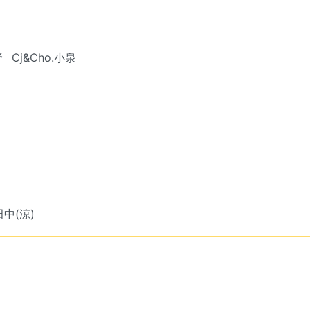
野
Cj&Cho.小泉
田中(涼)