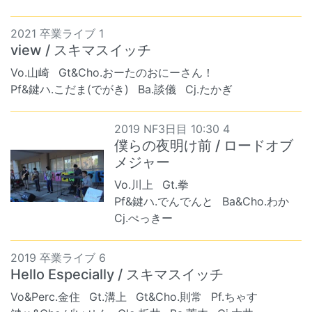
2021 卒業ライブ 1
view / スキマスイッチ
Vo.山崎
Gt&Cho.おーたのおにーさん！
Pf&鍵ハ.こだま(でがき)
Ba.談儀
Cj.たかぎ
2019 NF3日目 10:30 4
僕らの夜明け前 / ロードオブ
メジャー
Vo.川上
Gt.拳
Pf&鍵ハ.でんでんと
Ba&Cho.わか
Cj.ぺっきー
2019 卒業ライブ 6
Hello Especially / スキマスイッチ
Vo&Perc.金住
Gt.溝上
Gt&Cho.則常
Pf.ちゃす