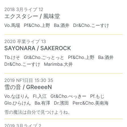
2018 3月ライブ 12
エクスタシー / 風味堂
Vo.馬場
Pf&Cho.上野
Ba.酒井
Dr&Cho.こーすけ
2020 卒業ライブ 13
SAYONARA / SAKEROCK
Tb.けそ
Gt&Cho.ごっとっと
Pf&Cho.上野
Ba.酒井
Dr&Cho.こーすけ
Marimba.大井
2019 NF1日目 15:30 35
雪の音 / GReeeeN
Vo.なほりん
Fl.入江
Gt&Cho.ぺっきー
Pf.もじ
Glo.ひらけん
Ba.有澤
Dr.濱田
Perc&Cho.美南海
雪の魔法は自分で見つけようね。
2019 3月ライブ 2