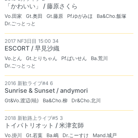
「かわいい」 / 藤原さくら
Vo.田家
Gt.奥田
Gt.藤原
Pf.ゆがみほ
Ba&Cho.飯塚
Dr.ごっとっと
2017 NF3日目 15:00 34
ESCORT / 早見沙織
Vo.とん
Gt.とりちゃん
Pf.ぱいせん
Ba.荒川
Dr.ごっとっと
2016 新歓ライブ#4 6
Sunrise & Sunset / andymori
Gt&Vo.渡辺(暁)
Ba&Cho.柳
Dr&Cho.北川
2018 新歓路上ライブ#5 3
トイパトリオット / 米津玄師
Vo.掛川
Gt.若葉
Ba.嶋
Dr.こーすけ
Mand.城戸