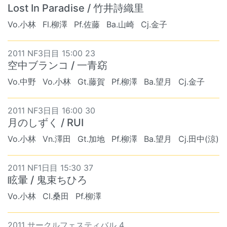
Lost In Paradise / 竹井詩織里
Vo.小林
Fl.柳澤
Pf.佐藤
Ba.山崎
Cj.金子
2011 NF3日目 15:00 23
空中ブランコ / 一青窈
Vo.中野
Vo.小林
Gt.藤賀
Pf.柳澤
Ba.望月
Cj.金子
2011 NF3日目 16:00 30
月のしずく / RUI
Vo.小林
Vn.澤田
Gt.加地
Pf.柳澤
Ba.望月
Cj.田中(涼)
2011 NF1日目 15:30 37
眩暈 / 鬼束ちひろ
Vo.小林
Cl.桑田
Pf.柳澤
2011 サークルフェスティバル 4