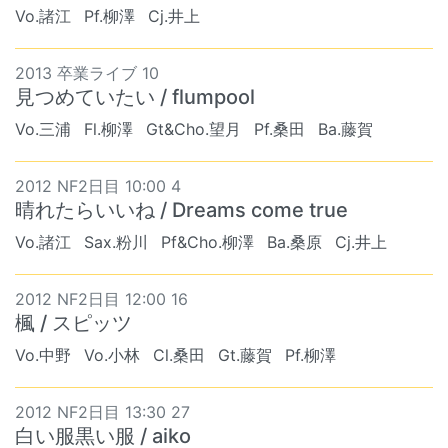
Vo.諸江
Pf.柳澤
Cj.井上
2013 卒業ライブ 10
見つめていたい / flumpool
Vo.三浦
Fl.柳澤
Gt&Cho.望月
Pf.桑田
Ba.藤賀
2012 NF2日目 10:00 4
晴れたらいいね / Dreams come true
Vo.諸江
Sax.粉川
Pf&Cho.柳澤
Ba.桑原
Cj.井上
2012 NF2日目 12:00 16
楓 / スピッツ
Vo.中野
Vo.小林
Cl.桑田
Gt.藤賀
Pf.柳澤
2012 NF2日目 13:30 27
白い服黒い服 / aiko