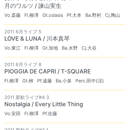
月のワルツ / 諫山実生
Vo.斎藤
Fl.柳澤
Gt.odasis
Pf.大本
Ba.野村
Cj.陶山
2011 6月ライブ 5
LOVE & LUNA / 川本真琴
Vo.東江
Fl.柳澤
Gt.加地
Ba.水野
Cj.大谷
2011 6月ライブ 8
PIOGGIA DE CAPRI / T-SQUARE
Fl.柳澤
Gt.栁
Pf.遠藤
Ba.小泉
Perc.田中(涼)
2011 新歓ライブ#4 3
Nostalgia / Every Little Thing
Vo.安田
Fl.柳澤
Pf.佐藤
2011 新歓ライブ#3 1