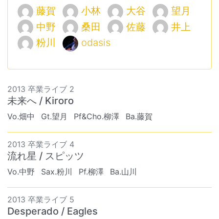
藤賀
小林
大谷
望月
中野
桑田
佐藤
井上
粉川
odasis
2013 卒業ライブ 2
未来へ / Kiroro
Vo.畑中
Gt.望月
Pf&Cho.柳澤
Ba.藤賀
2013 卒業ライブ 4
流れ星 / スピッツ
Vo.中野
Sax.粉川
Pf.柳澤
Ba.山川
2013 卒業ライブ 5
Desperado / Eagles