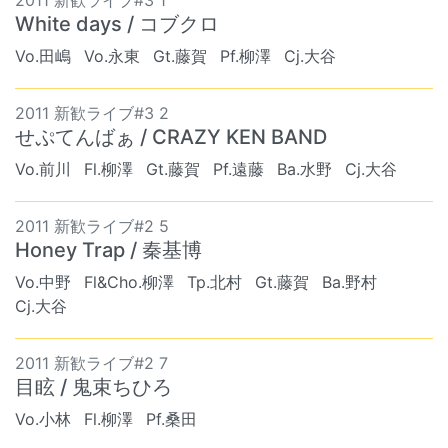
White days / コブクロ
Vo.田嶋
Vo.永東
Gt.藤賀
Pf.柳澤
Cj.大谷
2011 新歓ライブ#3 2
せぷてんばぁ / CRAZY KEN BAND
Vo.前川
Fl.柳澤
Gt.藤賀
Pf.遠藤
Ba.水野
Cj.大谷
2011 新歓ライブ#2 5
Honey Trap / 秦基博
Vo.中野
Fl&Cho.柳澤
Tp.北村
Gt.藤賀
Ba.野村
Cj.大谷
2011 新歓ライブ#2 7
目眩 / 鬼束ちひろ
Vo.小林
Fl.柳澤
Pf.桑田