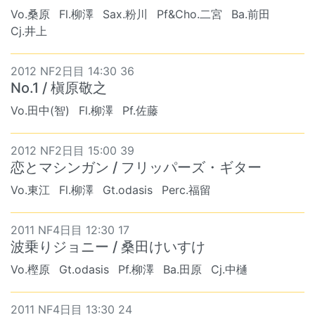
Vo.桑原
Fl.柳澤
Sax.粉川
Pf&Cho.二宮
Ba.前田
Cj.井上
2012 NF2日目 14:30 36
No.1 / 槇原敬之
Vo.田中(智)
Fl.柳澤
Pf.佐藤
2012 NF2日目 15:00 39
恋とマシンガン / フリッパーズ・ギター
Vo.東江
Fl.柳澤
Gt.odasis
Perc.福留
2011 NF4日目 12:30 17
波乗りジョニー / 桑田けいすけ
Vo.樫原
Gt.odasis
Pf.柳澤
Ba.田原
Cj.中樋
2011 NF4日目 13:30 24