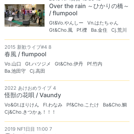
Over the rain ～ひかりの橋～
/ flumpool
Gt&Vo.やんしー
Vn.はたちゃん
Gt&Cho.風
Pf.櫟
Ba.金住
Cj.荒川
2015 新歓ライブ#4 8
春風 / flumpool
Vo.山口
Gt.ハツジメ
Gt&Cho.伊丹
Pf.竹内
Ba.池田守
Cj.高田
2022 あけおめライブ 4
怪獣の花唄 / Vaundy
Vo&Gt.ほりけん
Fl.わなみ
Pf&Cho.こたけ
Ba&Cho.鯛
Cj&Cho.きつかぁ！！！
2019 NF1日目 11:00 7