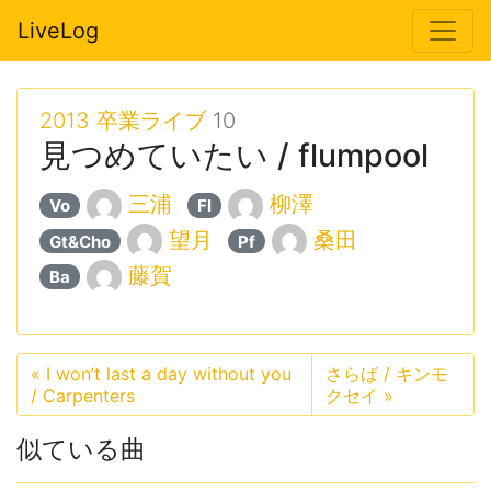
LiveLog
2013 卒業ライブ
10
見つめていたい / flumpool
三浦
柳澤
Vo
Fl
望月
桑田
Gt&Cho
Pf
藤賀
Ba
«
I won’t last a day without you
さらば / キンモ
/ Carpenters
クセイ
»
似ている曲