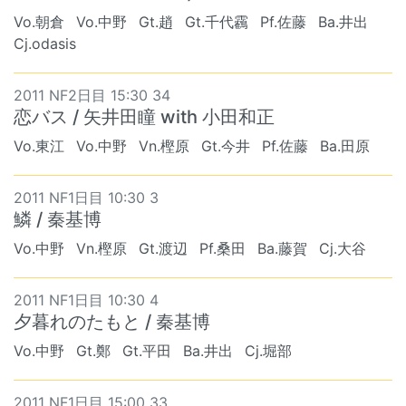
Vo.朝倉
Vo.中野
Gt.趙
Gt.千代靏
Pf.佐藤
Ba.井出
Cj.odasis
2011 NF2日目 15:30 34
恋バス / 矢井田瞳 with 小田和正
Vo.東江
Vo.中野
Vn.樫原
Gt.今井
Pf.佐藤
Ba.田原
2011 NF1日目 10:30 3
鱗 / 秦基博
Vo.中野
Vn.樫原
Gt.渡辺
Pf.桑田
Ba.藤賀
Cj.大谷
2011 NF1日目 10:30 4
夕暮れのたもと / 秦基博
Vo.中野
Gt.鄭
Gt.平田
Ba.井出
Cj.堀部
2011 NF1日目 15:00 33