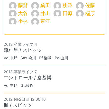
藤賀
桑田
柳澤
佐藤
大谷
井出
田原
樫原
小林
東江
2013 卒業ライブ 4
流れ星 / スピッツ
Vo.中野
Sax.粉川
Pf.柳澤
Ba.山川
2013 卒業ライブ 7
エンドロール / 秦基博
Vo.中野
Gt.藤賀
2012 NF2日目 12:00 16
楓 / スピッツ