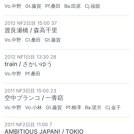
Vo.中野
Gt.藤賀
Pf.桑田
Ba.田原
Cj.福留
2012 NF2日目 15:00 37
渡良瀬橋 / 森高千里
Vo.中野
Cl.桑田
Gt.藤賀
2012 NF1日目 13:30 28
train / さかいゆう
Vo.中野
Pf.桑田
2011 NF3日目 15:00 23
空中ブランコ / 一青窈
Vo.中野
Vo.小林
Gt.藤賀
Pf.柳澤
Ba.望月
Cj.金子
2011 NF2日目 11:00 7
AMBITIOUS JAPAN! / TOKIO