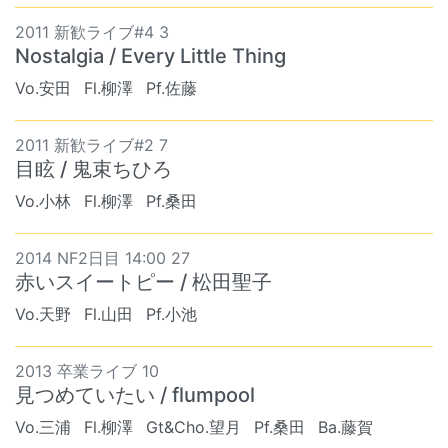
2011 新歓ライブ#4 3
Nostalgia / Every Little Thing
Vo.安田
Fl.柳澤
Pf.佐藤
2011 新歓ライブ#2 7
目眩 / 鬼束ちひろ
Vo.小林
Fl.柳澤
Pf.桑田
2014 NF2日目 14:00 27
赤いスイートピー / 松田聖子
Vo.天野
Fl.山田
Pf.小池
2013 卒業ライブ 10
見つめていたい / flumpool
Vo.三浦
Fl.柳澤
Gt&Cho.望月
Pf.桑田
Ba.藤賀