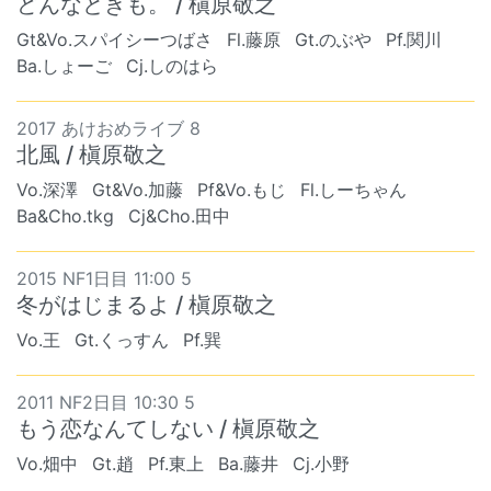
どんなときも。 / 槇原敬之
Gt&Vo.スパイシーつばさ
Fl.藤原
Gt.のぶや
Pf.関川
Ba.しょーご
Cj.しのはら
2017 あけおめライブ 8
北風 / 槇原敬之
Vo.深澤
Gt&Vo.加藤
Pf&Vo.もじ
Fl.しーちゃん
Ba&Cho.tkg
Cj&Cho.田中
2015 NF1日目 11:00 5
冬がはじまるよ / 槇原敬之
Vo.王
Gt.くっすん
Pf.巽
2011 NF2日目 10:30 5
もう恋なんてしない / 槇原敬之
Vo.畑中
Gt.趙
Pf.東上
Ba.藤井
Cj.小野