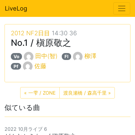
LiveLog
2012 NF2日目
14:30 36
No.1 / 槇原敬之
田中(智)
柳澤
Vo
Fl
佐藤
Pf
«
一雫 / ZONE
渡良瀬橋 / 森高千里
»
似ている曲
2022 10月ライブ 6