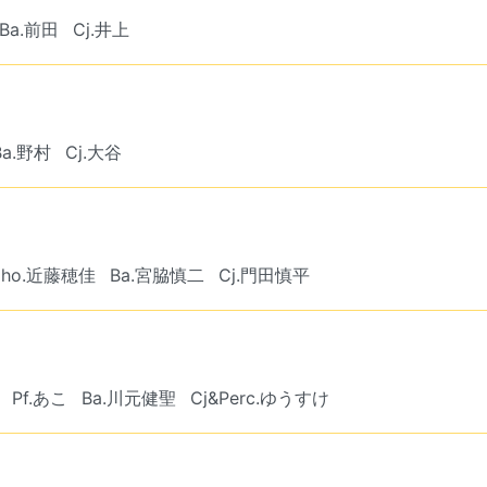
Ba.前田
Cj.井上
Ba.野村
Cj.大谷
Cho.近藤穂佳
Ba.宮脇慎二
Cj.門田慎平
Pf.あこ
Ba.川元健聖
Cj&Perc.ゆうすけ