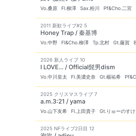
Vo.桑原
Fl.柳澤
Sax.粉川
Pf&Cho.二宮
2011 新歓ライブ#2 5
Honey Trap / 秦基博
Vo.中野
Fl&Cho.柳澤
Tp.北村
Gt.藤賀
2026 新人ライブ 10
I LOVE… / Official髭男dism
Vo.中川皇太
Fl.美濃史奈
Gt.楊祐希
Pf&
2025 クリスマスライブ 7
a.m.3:21 / yama
Vo.山下友希
Fl.上田貴子
Gt.りゅーのすけ
2025 NFライブ2日目 12
泡吹 / adieu