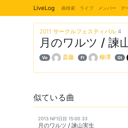
LiveLog
曲検索
ライブ
メンバー
デ
2011 サークルフェスティバル
4
月のワルツ / 諫
斎藤
柳澤
Vo
Fl
Gt
似ている曲
2013 NF1日目 15:00 33
月のワルツ / 諫山実生