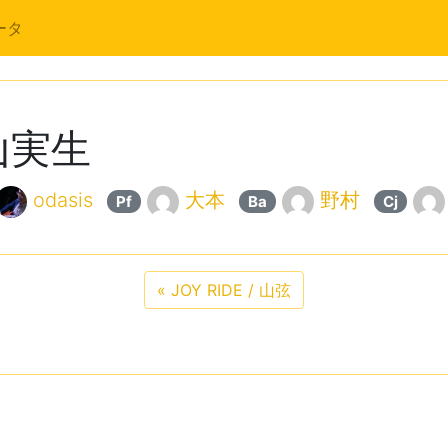
ータ
山実生
odasis
大本
野村
Pf
Ba
Cj
«
JOY RIDE / 山弦