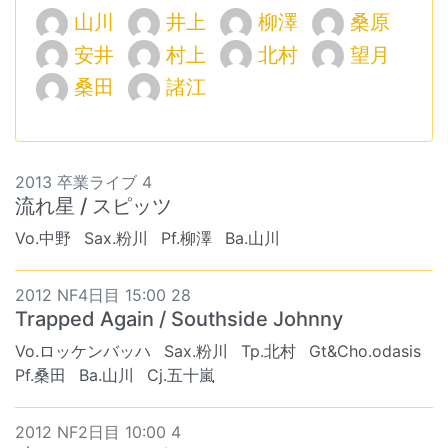
山川
井上
柳澤
桑原
安井
村上
北村
望月
桑田
諸江
2013 卒業ライブ 4
流れ星 / スピッツ
Vo.中野
Sax.粉川
Pf.柳澤
Ba.山川
2012 NF4日目 15:00 28
Trapped Again / Southside Johnny
Vo.ロッケンバッハ
Sax.粉川
Tp.北村
Gt&Cho.odasis
Pf.桑田
Ba.山川
Cj.五十嵐
2012 NF2日目 10:00 4