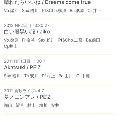
晴れたらいいね / Dreams come true
Vo.諸江
Sax.粉川
Pf&Cho.柳澤
Ba.桑原
Cj.井上
2012 NF2日目 13:30 27
白い服黒い服 / aiko
Vo.桑原
Fl.柳澤
Sax.粉川
Pf&Cho.二宮
Ba.前田
Cj.井上
2011 NF4日目 11:00 7
Akatsuki / PE'Z
Sax.粉川
Tp.安井
Pf.村上
Ba.山川
Cj.中樋
2011 新歓ライブ#4 7
夢ノエンアレ / PE'Z
陶山
望月
村上
粉川
安井