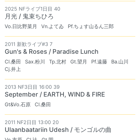
2025 NFライブ1日目 40
月光 / 鬼束ちひろ
Vo.日比野菜月
Vn.よてゐ
Pf.ちょす山るん三郎
2011 新歓ライブ#3 7
Gun's & Roses / Paradise Lunch
Cl.桑田
Sax.粉川
Tp.北村
Gt.望月
Pf.遠藤
Ba.山川
Cj.井上
2013 NF3日目 16:00 39
September / EARTH, WIND & FIRE
Gt&Vo.石原
Cl.桑田
2011 NF2日目 13:00 20
Ulaanbaatariin Udesh / モンゴルの曲
Vo.市原
Cl.辻
Gt.岡