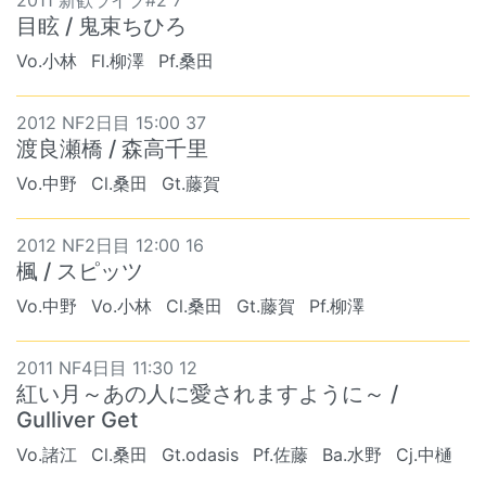
2011 新歓ライブ#2 7
目眩 / 鬼束ちひろ
Vo.小林
Fl.柳澤
Pf.桑田
2012 NF2日目 15:00 37
渡良瀬橋 / 森高千里
Vo.中野
Cl.桑田
Gt.藤賀
2012 NF2日目 12:00 16
楓 / スピッツ
Vo.中野
Vo.小林
Cl.桑田
Gt.藤賀
Pf.柳澤
2011 NF4日目 11:30 12
紅い月～あの人に愛されますように～ /
Gulliver Get
Vo.諸江
Cl.桑田
Gt.odasis
Pf.佐藤
Ba.水野
Cj.中樋