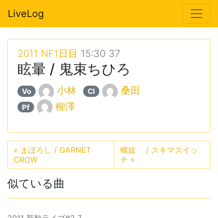
LiveLog
2011 NF1日目
15:30 37
眩暈 / 鬼束ちひろ
小林
桑田
Vo
Cl
柳澤
Pf
«
まぼろし / GARNET
螺旋 / スキマスイッ
CROW
チ
»
似ている曲