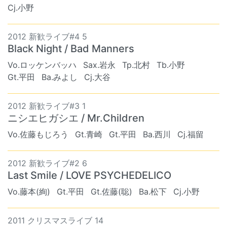
Cj.小野
2012 新歓ライブ#4 5
Black Night / Bad Manners
Vo.ロッケンバッハ
Sax.岩永
Tp.北村
Tb.小野
Gt.平田
Ba.みよし
Cj.大谷
2012 新歓ライブ#3 1
ニシエヒガシエ / Mr.Children
Vo.佐藤もじろう
Gt.青崎
Gt.平田
Ba.西川
Cj.福留
2012 新歓ライブ#2 6
Last Smile / LOVE PSYCHEDELICO
Vo.藤本(絢)
Gt.平田
Gt.佐藤(聡)
Ba.松下
Cj.小野
2011 クリスマスライブ 14