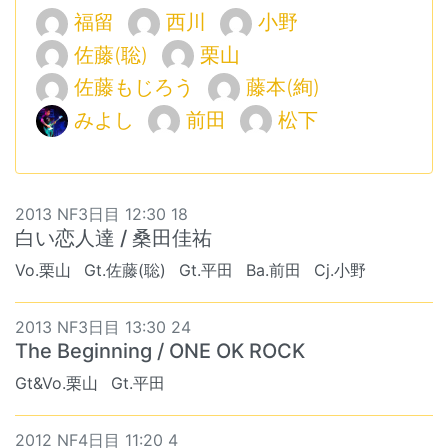
福留
西川
小野
佐藤(聡)
栗山
佐藤もじろう
藤本(絢)
みよし
前田
松下
2013 NF3日目 12:30 18
白い恋人達 / 桑田佳祐
Vo.栗山
Gt.佐藤(聡)
Gt.平田
Ba.前田
Cj.小野
2013 NF3日目 13:30 24
The Beginning / ONE OK ROCK
Gt&Vo.栗山
Gt.平田
2012 NF4日目 11:20 4