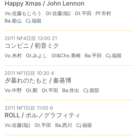
Happy Xmas / John Lennon
Vo.佐藤もじろう
Gt.佐藤(聡)
Gt.平田
Pf.市村
Ba.柴山
Cj.福留
2011 NF4日目 13:00 21
コンビニ / 初音ミク
Vo.米村
Gt.みよし
Gt&Cho.青崎
Ba.平田
Cj.福留
2011 NF1日目 10:30 4
夕暮れのたもと / 秦基博
Vo.中野
Gt.鄭
Gt.平田
Ba.井出
Cj.堀部
2011 NF1日目 11:00 6
ROLL / ポルノグラフィティ
Vo.佐藤(聡)
Gt.平田
Ba.西川
Cj.福留