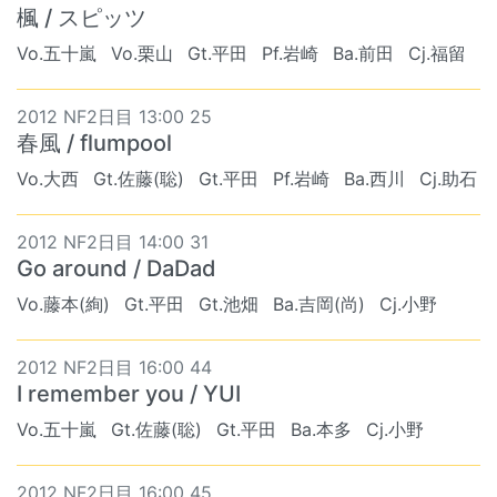
楓 / スピッツ
Vo.五十嵐
Vo.栗山
Gt.平田
Pf.岩崎
Ba.前田
Cj.福留
2012 NF2日目 13:00 25
春風 / flumpool
Vo.大西
Gt.佐藤(聡)
Gt.平田
Pf.岩崎
Ba.西川
Cj.助石
2012 NF2日目 14:00 31
Go around / DaDad
Vo.藤本(絢)
Gt.平田
Gt.池畑
Ba.吉岡(尚)
Cj.小野
2012 NF2日目 16:00 44
I remember you / YUI
Vo.五十嵐
Gt.佐藤(聡)
Gt.平田
Ba.本多
Cj.小野
2012 NF2日目 16:00 45