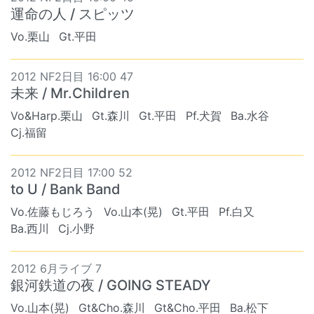
運命の人 / スピッツ
Vo.栗山
Gt.平田
2012 NF2日目 16:00 47
未来 / Mr.Children
Vo&Harp.栗山
Gt.森川
Gt.平田
Pf.犬賀
Ba.水谷
Cj.福留
2012 NF2日目 17:00 52
to U / Bank Band
Vo.佐藤もじろう
Vo.山本(晃)
Gt.平田
Pf.白又
Ba.西川
Cj.小野
2012 6月ライブ 7
銀河鉄道の夜 / GOING STEADY
Vo.山本(晃)
Gt&Cho.森川
Gt&Cho.平田
Ba.松下