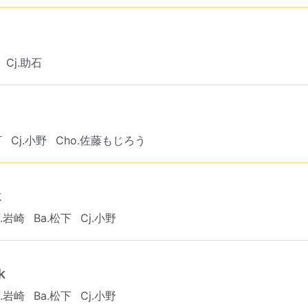
Cj.助石
下
Cj.小野
Cho.佐藤もじろう
k
f.岩崎
Ba.松下
Cj.小野
k
f.岩崎
Ba.松下
Cj.小野