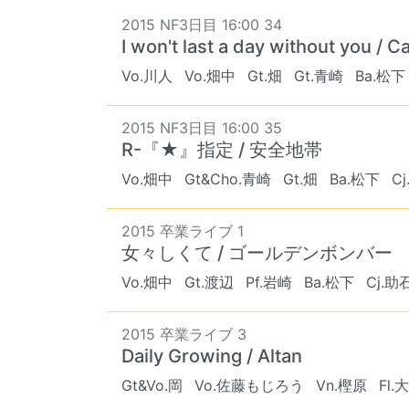
2015 NF3日目 16:00 34
I won't last a day without you / 
Vo.川人
Vo.畑中
Gt.畑
Gt.青崎
Ba.松下
2015 NF3日目 16:00 35
R-『★』指定 / 安全地帯
Vo.畑中
Gt&Cho.青崎
Gt.畑
Ba.松下
C
2015 卒業ライブ 1
女々しくて / ゴールデンボンバー
Vo.畑中
Gt.渡辺
Pf.岩崎
Ba.松下
Cj.助
2015 卒業ライブ 3
Daily Growing / Altan
Gt&Vo.岡
Vo.佐藤もじろう
Vn.樫原
Fl.