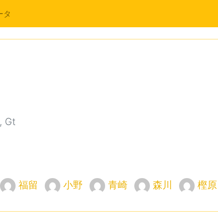
ータ
 Gt
福留
小野
青崎
森川
樫原