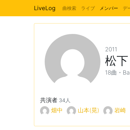
LiveLog
曲検索
ライブ
メンバー
デ
2011
松下
18曲・Ba,
共演者
34人
畑中
山本(晃)
岩崎