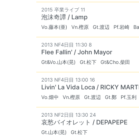
2015 卒業ライブ 11
泡沫奇譚 / Lamp
Vo.藤本(亜)
Vn.樫原
Gt.渡辺
Pf.岩崎
B
2013 NF4日目 11:30 8
Flee Fallin' / John Mayor
Gt&Vo.山本(晃)
Gt.松下
Gt&Cho.柴田
2013 NF4日目 13:00 16
Livin' La Vida Loca / RICKY MART
Vo.畑中
Vn.樫原
Gt.渡辺
Gt.鄭
Pf.玉利
2013 NF2日目 13:30 24
哀愁バイオレット / DEPAPEPE
Gt.山本(晃)
Gt.松下