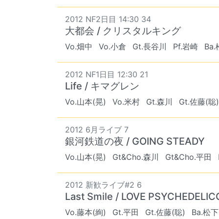
2012 NF2日目 14:30 34
大都会 / クリスタルキング
Vo.畑中
Vo.小倉
Gt.長谷川
Pf.岩崎
Ba
2012 NF1日目 12:30 21
Life / キマグレン
Vo.山本(晃)
Vo.米村
Gt.森川
Gt.佐藤(聡)
2012 6月ライブ 7
銀河鉄道の夜 / GOING STEADY
Vo.山本(晃)
Gt&Cho.森川
Gt&Cho.平田
2012 新歓ライブ#2 6
Last Smile / LOVE PSYCHEDELIC
Vo.藤本(絢)
Gt.平田
Gt.佐藤(聡)
Ba.松下